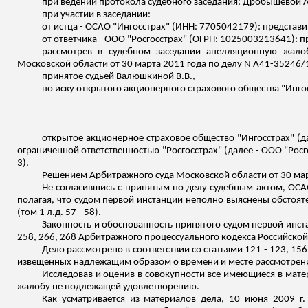
при ведении протокола судебного заседания: Дробышевой А
при участии в заседании:
от истца - ОСАО "Ингосстрах" (ИНН: 7705042179): представи
от ответчика - ООО "Росгосстрах" (ОГРН: 1025003213641): п
рассмотрев в судебном заседании апелляционную жалоб
Московской области от 30 марта 2011 года по делу N А41-35246/
принятое
судьей
Валюшкиной
В.В.,
по иску открытого акционерного страхового общества "Ингос
открытое акционерное страховое общество "Ингосстрах" (д
ограниченной ответственностью "Росгосстрах" (далее - ООО "Росг
3).
Решением Арбитражного суда Московской области от 30 март
Не согласившись с принятым по делу судебным актом, ОС
полагая, что судом первой инстанции неполно выяснены обстоя
(том 1
л.д
. 57 - 58).
Законность и обоснованность принятого судом первой ин
258, 266, 268 Арбитражного процессуального кодекса Российско
Дело рассмотрено в соответствии со статьями 121 - 123, 1
извещенных надлежащим образом о времени и месте рассмотрени
Исследовав и оценив в совокупности все имеющиеся в мат
жалобу не подлежащей удовлетворению.
Как усматривается из материалов дела, 10 июня 2009 г.