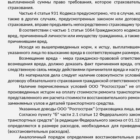
выплаченной суммы право требования, которое страхователь
страхования.
Частью 4 статьи 931 Кодекса предусмотрено, что в случае, ко
также в других случаях, предусмотренных законом или договор
страхования, вправе предъявить непосредственно страховщику т
В соответствии с частью 1 статьи 1064 Гражданского кодек
вред, причиненный личности или имуществу гражданина, а такж
причинившим вред.
Исходя из вышеприведенных норм, к истцу, выплатившем
указанного лица по взысканию вреда в соответствующем размере.
Возмещение вреда - мера гражданско-правовой ответств
возмещения вреда, должно доказать факт причинения вреда, о
следственную связь между действиями
причинителя
вреда и наст
Из материалов дела следует наличие совокупности услов
договору обязательного страхования гражданской ответственнос
Наличие перечисленных условий ООО "Росгосстрах" не от
произведенных истцом на оплату стоимости ремонта транспортно
представленного им расчета стоимости восстановительного ремо
заменяемых узлов и деталей транспортного средства.
Указанные довод
ы ООО
"Росгосстрах" (страховщика лица, 
Согласно пункту "б" части 2.1 статьи 12 Федерального зак
транспортных средств" (в редакции Федерального закона от 01.
определяются в размере расходов, необходимых для приведени
(восстановительных расходов).
Аналогичный порядок определения восстановительных рас