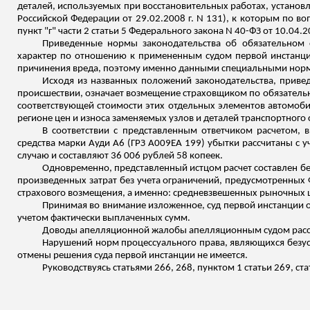
деталей, используемых при восстановительных работах, установ
Российской Федерации от 29.02.2008 г. N 131), к которым по 
пункт "г" части 2
статьи 5 Федерального закона N 40-ФЗ от 10.04.20
Приведенные нормы законодательства об обязательном с
характер по отношению к примененным судом первой инстанци
причинения вреда, поэтому именно данными специальными норм
Исходя из названных положений законодательства, приве
происшествии, означает возмещение страховщиком по обязательно
соответствующей стоимости этих отдельных элементов автомобил
регионе цен и
износа заменяемых узлов и деталей транспортного 
В соответствии с представленным ответчиком расчетом,
средства марки Ауди А
6
(ГРЗ А009ЕА 199) убытки рассчитаны с у
случаю и составляют 36 006 рублей 58 копеек.
Одновременно, представленный истцом расчет составлен бе
произведенных затрат без учета ограничений, предусмотренных 
страхового возмещения, а именно: средневзвешенных рыночных ц
Принимая во внимание изложенное, суд первой инстанции об
учетом фактически выплаченных сумм.
Доводы апелляционной жалобы апелляционным судом рассм
Нарушений норм процессуального права, являющихся безус
отмены решения суда первой инстанции не имеется.
Руководствуясь статьями 266, 268, пунктом 1 статьи 269, с