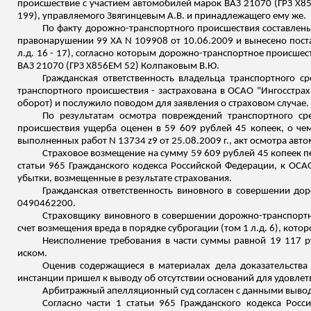
происшествие с участием автомобилей марок ВАЗ 21070 (ГРЗ Х8
199), управляемого Звягинцевым А.В. и принадлежащего ему же.
По факту дорожно-транспортного происшествия составлены
правонарушении 99 ХА N 109908 от 10.06.2009 и вынесено пост
л.д
. 16 - 17), согласно которым дорожно-транспортное происш
ВАЗ 21070 (ГРЗ
Х856ЕМ 52)
Колпаковым
В.Ю.
Гражданская ответственность владельца транспортного с
транспортного происшествия - застрахована в ОСАО "Ингосстра
оборот) и послужило поводом для заявления о страховом случае.
По результатам осмотра повреждений транспортного сре
происшествия ущерба оценен в 59 609 рублей 45 копеек, о чем с
выполненных работ N 13734 z9 от 25.08.2009 г., акт осмотра авто
Страховое возмещение на сумму 59 609 рублей 45 копеек п
статьи 965 Гражданского кодекса Российской Федерации, к ОСАО
убытки, возмещенные в результате страхования.
Гражданская ответственность виновного в совершении до
0490462200.
Страховщику виновного в совершении дорожно-транспортно
счет возмещения вреда в порядке суброгации (том 1
л.д
. 6), кото
Неисполнение требования в части суммы равной 19 117 
иском.
Оценив содержащиеся в материалах дела доказательства 
инстанции пришел к выводу об отсутствии оснований для удовле
Арбитражный апелляционный суд согласен с данными вывод
Согласно части 1 статьи 965 Гражданского кодекса Рос