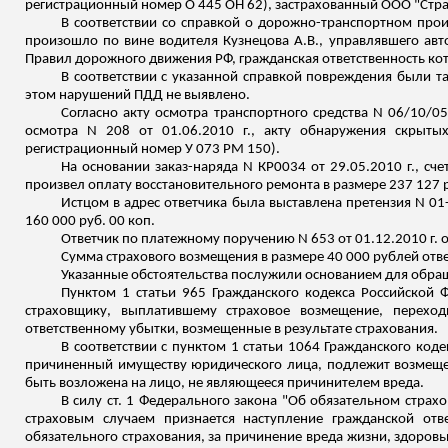
регистрационный номер
О
445 ОН 62), застрахованный ООО "Стра
В соответствии со справкой о дорожно-транспортном про
произошло по вине водителя Кузнецова А.В., управлявшего авт
Правил дорожного движения РФ, гражданская ответственность кот
В соответствии с указанной справкой повреждения были 
этом нарушений ПДД не выявлено.
Согласно акту осмотра транспортного средства N 06/10/05 
осмотра N 208 от 01.06.2010 г., акту обнаружения скрыты
регистрационный номер
У
073 РМ 150).
На основании
заказ-наряда
N КР0034 от 29.05.2010 г., сче
произвел оплату восстановительного ремонта в размере 237 127 р
Истцом в адрес ответчика была выставлена претензия N 01
160 000 руб. 00 коп.
Ответчик по платежному поручению N 653 от 01.12.2010 г. 
Сумма страхового возмещения в размере 40 000 рублей отв
Указанные обстоятельства послужили основанием для обра
Пунктом 1 статьи 965 Гражданского кодекса Российской 
страховщику, выплатившему страховое возмещение, перехо
ответственному убытки, возмещенные в результате страхования.
В соответствии с пунктом 1 статьи 1064 Гражданского код
причиненный имуществу юридического лица, подлежит возмещ
быть возложена на лицо, не являющееся
причинителем
вреда.
В силу ст. 1 Федерального закона "Об обязательном страх
страховым случаем признается наступление гражданской отве
обязательного страхования, за причинение вреда жизни, здоров