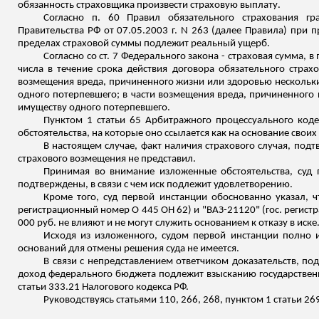
обязанность страховщика произвести страховую выплату.
Согласно п. 60 Правил обязательного страхования гр
Правительства РФ от 07.05.2003 г. N 263 (далее Правила) при
пределах страховой суммы подлежит реальный ущерб.
Согласно со ст. 7 Федерального закона - страховая сумма, 
числа в течение срока действия договора обязательного страх
возмещения вреда, причиненного жизни или здоровью нескольких
одного потерпевшего; в части возмещения вреда, причиненного 
имуществу одного потерпевшего.
Пунктом 1 статьи 65 Арбитражного процессуального коде
обстоятельства, на которые оно ссылается как на основани
е
своих
В настоящем случае, факт наличия страхового случая, под
страхового возмещения не представил.
Принимая во внимание изложенные обстоятельства, суд 
подтверждены, в
связи
с чем иск подлежит удовлетворению.
Кроме того, суд первой инстанции обоснованно указал, 
регистрационный номер
О
445 ОН 62) и "ВАЗ-21120" (гос. регист
000 руб. не влияют и не могут служить основанием к отказу в иске
Исходя из изложенного, судом первой инстанции полно и
оснований для отмены решения суда не имеется.
В связи с непредставлением ответчиком доказательств, п
доход федерального бюджета подлежит взысканию государственная
статьи 333.21 Налогового кодекса РФ.
Руководствуясь статьями 110, 266, 268, пунктом 1 статьи 2