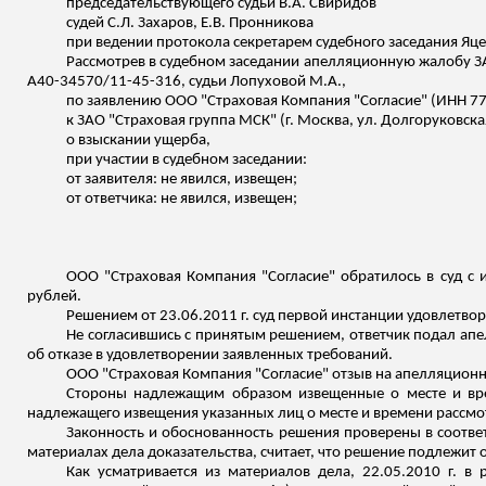
председательствующего судьи В.А. Свиридов
судей С.Л. Захаров, Е.В.
Пронникова
при ведении протокола секретарем судебного заседания
Яце
Рассмотрев в судебном заседании апелляционную жалобу З
А40-34570/11-45-316, судьи Лопуховой М.А.,
по заявлению ООО "Страховая Компания "Согласие" (ИНН 
к ЗАО "Страховая группа
МСК
" (г. Москва, ул.
Долгоруковска
о взыскании ущерба,
при участии в судебном заседании:
от заявителя: не явился,
извещен
;
от ответчика: не явился,
извещен
;
ООО "Страховая Компания "Согласие" обратилось в суд с 
рублей.
Решением от 23.06.2011 г. суд первой инстанции удовлетв
Не согласившись с принятым решением, ответчик подал апе
об отказе в удовлетворении заявленных требований.
ООО "Страховая Компания "Согласие" отзыв на апелляционн
Стороны надлежащим образом извещенные о месте и време
надлежащего извещения указанных лиц о месте и времени рассмотре
Законность и обоснованность решения проверены в соответ
материалах дела доказательства, считает, что решение подлежи
Как усматривается из материалов дела, 22.05.2010 г. в