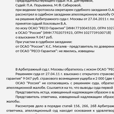
Председательствующего судьи: Н.В. Дегтяревой,
Судей: П.А.
Порывкина
, М.Ф.
Сабировой
,
при ведении протокола секретарем судебного заседания О.А
рассмотрел в судебном заседании апелляционную жалобу О
на решение Арбитражного суда г. Москвы от 27.04.2011 г. 
принятое
судьей Хохловым В.А.
по иску ОСАО "РЕСО-Гарантия" (ИНН 7710045520, ОГРН 10
к ОСАО "Россия" (ИНН 7702075923, ОГРН 1027739100718)
о взыскании 9.047 руб.
При участии в судебном заседании:
от ОСАО "Россия": К.С.
Мигалев
- представитель по доверенн
от ОСАО "РЕСО-Гарантия": не явились, извещены
В Арбитражный суд г. Москвы обратилось с иском ОСАО "РЕС
Решением суда от 27.04.11 г. взыскано с открытого страхо
гарантия" 9 047 руб. страхового возмещения ущерба и 2 000 (две 
ОСАО "Россия" не согласившись с решением суда, обрат
апелляционной жалобе. Ссылается на то, что выводы суда первой
Представитель истца, извещенный надлежащим образом о вре
Представитель ответчика, извещенный надлежащим образом
жалобы.
Рассмотрев дело в порядке статей 156, 266, 268 Арбитра
ответчика, апелляционный суд находит основания к удовлетв