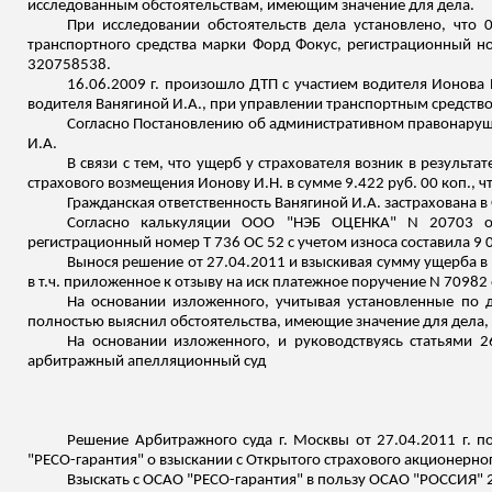
исследованным обстоятельствам, имеющим значение для дела.
При исследовании обстоятельств дела установлено, что
транспортного средства марки Форд Фокус, регистрационный н
320758538.
16.06.2009 г. произошло ДТП с участием водителя
Ионова
водителя
Ванягиной
И.А., при управлении транспортным средст
Согласно Постановлению об административном правонаруш
И.А.
В связи с тем, что ущерб у страхователя возник в результ
страхового возмещения
Ионову
И.Н. в сумме 9.422 руб. 00 коп
.,
ч
Гражданская ответственность
Ванягиной
И.А. застрахована 
Согласно калькуляции ООО "НЭБ ОЦЕНКА" N 20703 от 
регистрационный номер
Т
736 ОС 52 с учетом износа составила 9 0
Вынося
решение от 27.04.2011 и взыскивая
сумму ущерба в 
в
т.ч
. приложенное к отзыву на иск платежное поручение N 70982 о
На основании изложенного, учитывая установленные по д
полностью выяснил обстоятельства, имеющие значение для дела, 
На основании изложенного, и руководствуясь статьями 2
арбитражный апелляционный суд
Решение Арбитражного суда г. Москвы от 27.04.2011 г. 
"РЕСО-гарантия" о взыскании с Открытого страхового акционерног
Взыскать с ОСАО "РЕСО-гарантия" в пользу ОСАО "РОССИЯ" 