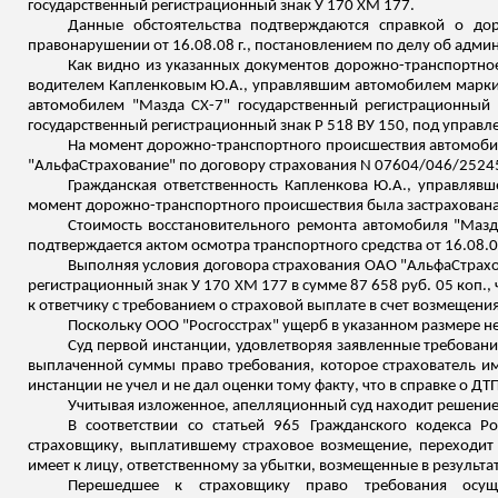
государственный регистрационный знак
У
170 ХМ 177.
Данные обстоятельства подтверждаются справкой о до
правонарушении от 16.08.08 г., постановлением по делу об админ
Как видно из указанных документов дорожно-транспортно
водителем
Капленковым
Ю.А., управлявшим автомобилем марки "
автомобилем "Мазда СХ-7" государственный регистрационный
государственный регистрационный знак
Р
518 ВУ 150, под управл
На момент дорожно-транспортного происшествия автомобил
"АльфаСтрахование" по договору страхования N 07604/046/25245/7
Гражданская ответственность
Капленкова
Ю.А., управлявш
момент дорожно-транспортного происшествия была застрахована
Стоимость восстановительного ремонта автомобиля "Мазд
подтверждается актом осмотра транспортного средства от 16.08.08 г
Выполняя условия договора страхования ОАО "АльфаСтрахо
регистрационный знак У 170 ХМ 177 в сумме 87 658 руб. 05 коп.,
к ответчику с требованием о страховой выплате в счет возмещения
Поскольк
у ООО
"Росгосстрах" ущерб в указанном размере н
Суд первой инстанции, удовлетворяя заявленные требовани
выплаченной суммы право требования, которое страхователь име
инстанции не учел и не дал оценки тому факту, что в справке о ДТ
Учитывая изложенное, апелляционный суд находит решение
В соответствии со статьей 965 Гражданского кодекса Р
страховщику, выплатившему страховое возмещение, переходит 
имеет к лицу, ответственному за убытки, возмещенные в результа
Перешедшее к страховщику право требования осущ