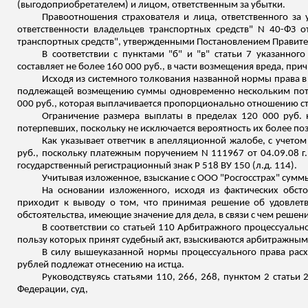
(выгодоприобретателем) и лицом, ответственным за убытки.
Правоотношения страхователя и лица, ответственного за
ответственности владельцев транспортных средств" N 40-ФЗ о
транспортных средств", утвержденными Постановлением Правитель
В соответствии с пунктами "б" и "в" статьи 7 указанно
составляет не более 160 000 руб., в части возмещения вреда, пр
Исходя из системного толкования названной нормы права в 
подлежащей возмещению суммы одновременно нескольким потер
000 руб., которая выплачивается пропорционально отношению ст
Ограничение размера выплаты в пределах 120 000 руб. 
потерпевших, поскольку не исключается вероятность их более п
Как указывает ответчик в апелляционной жалобе, с учетом
руб., поскольку платежным поручением N 111967 от 04.09.08 
государственный регистрационный знак
Р
518 ВУ 150 (
л.д
. 114).
Учитывая изложенное, взыскание с ООО "Росгосстрах" суммы
На основании изложенного, исходя из фактических обст
приходит к выводу о том, что принимая решение об удовлет
обстоятельства, имеющие значение для дела, в
связи
с чем решени
В соответствии со статьей 110 Арбитражного процессуальн
пользу которых принят судебный акт, взыскиваются арбитражным
В силу вышеуказанной нормы процессуального права рас
рублей подлежат отнесению на истца.
Руководствуясь статьями 110, 266, 268, пунктом 2 статьи 
Федерации, суд,