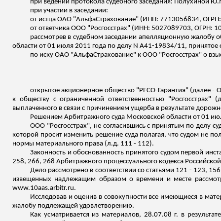
при ведении протокола судебного заседания:
Полухиной
Ю.
при участии в заседании:
от истца ОАО "АльфаСтрахование" (ИНН: 7713056834, ОГРН:
от ответчик
а ООО
"Росгосстрах" (ИНН: 5027089703, ОГРН: 1
рассмотрев в судебном заседании апелляционную жалобу об
области от 01 июля 2011 года по делу N А41-19834/11, принятое
по иску ОАО "АльфаСтрахование" к ООО "Росгосстрах" о вз
открытое акционерное общество "РЕСО-Гарантия" (далее - 
к обществу с ограниченной ответственностью "Росгосстрах" 
выплаченного в связи с причинением ущерба в результате дорожн
Решением Арбитражного суда Московской области от 01 июл
ООО "Росгосстрах", не согласившись с принятым по делу 
которой просит изменить решение
суда
полагая, что судом не п
нормы материального права (
л.д
. 111 - 112).
Законность и обоснованность принятого судом первой ин
258, 266, 268 Арбитражного процессуального кодекса Российско
Дело рассмотрено в соответствии со статьями 121 - 123, 1
извещенных надлежащим образом о времени и месте рассмотр
www.10aas.arbitr.ru.
Исследовав и оценив в совокупности все имеющиеся в мат
жалобу подлежащей удовлетворению.
Как усматривается из материалов, 28.07.08 г. в резуль