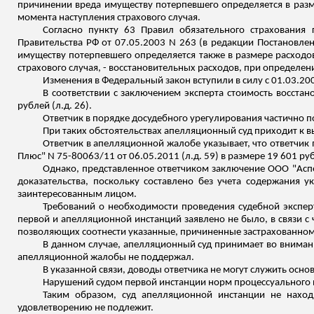
причинении вреда имуществу потерпевшего определяется в разм
момента наступления страхового случая.
Согласно пункту 63 Правил обязательного страхования 
Правительства РФ от 07.05.2003 N 263 (в редакции Постановлен
имуществу потерпевшего определяется также в размере расходо
страхового случая, - восстановительных расходов, при определен
Изменения в Федеральный закон вступили в силу с 01.03.200
В соответствии с заключением эксперта стоимость восстан
рублей (
л.д
. 26).
Ответчик в порядке досудебного урегулирования частично по
При таких обстоятельствах апелляционный суд приходит к вы
Ответчик в апелляционной жалобе указывает, что ответчик
Плюс" N 75-80063/11 от 06.05.2011 (
л.д
. 59) в размере 19 601 ру
Однако, представленное ответчиком заключение ООО "Аспе
доказательства, поскольку составлено без учета содержания 
заинтересованным лицом.
Требований о необходимости проведения судебной экспер
первой и апелляционной инстанций заявлено не было, в связи с
позволяющих соотнести указанные, причиненные застрахованно
В данном случае, апелляционный суд принимает во внимани
апелляционной жалобы не поддержал.
В указанной связи, доводы ответчика не могут служить осн
Нарушений судом первой инстанции норм процессуального п
Таким образом, суд апелляционной инстанции не наход
удовлетворению не подлежит.