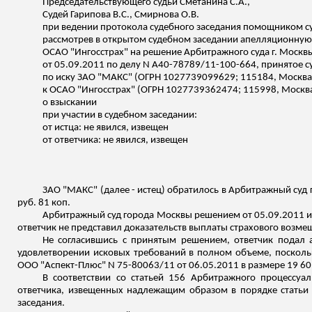
Председательствующего судьи Сметанина С.А.,
Судей Гарипова В.С., Смирнова О.В.
при ведении протокола судебного заседания помощником су
рассмотрев в открытом судебном заседании апелляционну
ОСАО "Ингосстрах" на решение Арбитражного суда г. Москв
от 05.09.2011 по делу N А40-78789/11-100-664,
принятое
с
по иску ЗАО "МАКС" (ОГРН 1027739099629; 115184, Москва,
к ОСАО "Ингосстрах" (ОГРН 1027739362474; 115998, Москва,
о взыскании
при участии в судебном заседании:
от истца: не явился,
извещен
от ответчика: не явился,
извещен
ЗАО "МАКС" (далее - истец) обратилось в Арбитражный суд 
руб. 81 коп.
Арбитражный суд города Москвы решением от 05.09.2011 ис
ответчик не представил доказательств выплаты страхового возме
Не согласившись с принятым решением, ответчик подал 
удовлетворении исковых требований в полном объеме, посколь
ООО "Аспект-Плюс" N 75-80063/11 от 06.05.2011 в размере 19 60
В соответствии со статьей 156 Арбитражного процессуа
ответчика,
извещенных
надлежащим образом в порядке статьи 
заседания.