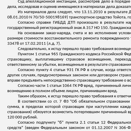
Суд апелляционной инстанции, рассмотрев дело в порядке
дела, исследовав и оценив имеющиеся в материалах дела доказ
Из материалов дела следует, что 13.11.2010 в результате
08.01.2010 N 70/50-500198169) транспортное средство Тойота, 
Согласно справке ГИБДД ДТП произошло в результате н
государственный регистрационный знак А
317
НО 150. Гражданска
На основании
заказ-наряда
, счета и во исполнение услов
размере стоимости восстановительного ремонта поврежденного 
33478 от 17.02.2011 (
л.д
. 7).
Следовательно, к истцу перешло право требования возмещ
Пунктом 1 статьи 965 Гражданского кодекса Российской Фе
страховщику, выплатившему страховое возмещение, перехо
ответственному за убытки, возмещенные в результате страхования
Согласно пункту 4 статьи 931 ГК РФ в случае, когда ответс
других случаях, предусмотренных законом или договором страхов
вправе предъявить непосредственно страховщику требование о в
Согласно части 1 статьи 1064 ГК РФ вред, причиненный ли
возмещению в полном объеме лицом, причинившим вред.
Таким образом, к истцу перешло право требования к ответ
В соответствии со ст. 7 ФЗ "Об обязательном страховании
сумма, в пределах которой страховщик при наступлении каждог
страхования) обязуется возместить потерпевшим причиненный вр
120 000 рублей.
Согласно подпункту "б" пункта 2.1 статьи 12 Федеральн
средств" (введен Федеральным законом от 01.12.2007 N 306-