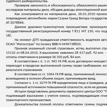
судебного разбирательства.
Проверив законность и обоснованность обжалуемого решения
исследовав материалы дела, обсудив доводы апелляционной жало
Как усматривается из материалов дела, 26.01.2010 прои
повреждения автомобилю марки
Сузуки
Гранд
Витара
государств
АТ 2078866.
Данное дорожно-транспортное происшествие произошл
государственный регистрационный номер
Т
811 МТ 150, что под
18).
На момент ДТП гражданская ответственность водителя ав
ОСАО "Ингосстрах" по полису ВВВ N 0490738820.
Признав указанный случай страховым, истец выплатил стр
15132 от 08.04.2010. К взысканию заявлено 28 417 руб. 92 коп
.
оплаты ответчиком в размере 36 350 руб. 84 коп.
В соответствии с п. 1 ст. 965 ГК РФ, если договором имущ
переходит в пределах выплаченной суммы право требования, кот
результате страхования.
В соответствии со ст. 1064 ГК РФ вред, причиненный личн
возмещению в полном объеме лицом, причинившим вред.
Согласно ч. 1 ст. 1079 ГК РФ юридические лица и граждане
причиненный источником повышенной опасности, если не докажут
Истцом представлены документы сервисного центр
а ООО
"Т
подлежащей взысканию с учетом износа, подтверждающие стоим
транспортного происшествия.
Доказательства полной оплаты ответчиком суммы подле