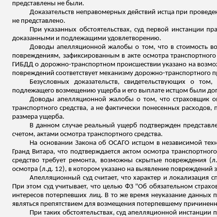
представлены не были.
Доказательств неправомерных действий истца при проведен
не представлено.
При указанных обстоятельствах, суд первой инстанции пр
доказанными и подлежащими удовлетворению.
Доводы апелляционной жалобы о том, что в стоимость во
повреждениям, зафиксированным в акте осмотра транспортного с
ГИБДД о дорожно-транспортном происшествии указано на возмож
повреждений соответствует механизму дорожно-транспортного п
Безусловных доказательств, свидетельствующих о том,
подлежащего возмещению ущерба и его выплате истцом были доп
Доводы апелляционной жалобы о том, что страховщик оп
транспортного средства, а не фактически понесенных расходов,
размера ущерба.
В данном случае реальный ущерб подтвержден представле
счетом, актами осмотра транспортного средства.
На основании Закона об ОСАГО истцом в независимой тех
Гранд
Витара
, что подтверждается актом осмотра транспортного
средство требует ремонта, возможны скрытые повреждения (
л
осмотра (
л.д
. 12), в котором указано на выявление повреждений з
Апелляционный суд считает, что характер и локализация
При этом суд учитывает, что целью ФЗ "Об обязательном страхо
интересов потерпевших лиц. В то же время
неуказание
данных п
являться препятствием для возмещения потерпевшему причиненн
При таких обстоятельствах, суд апелляционной инстанции п