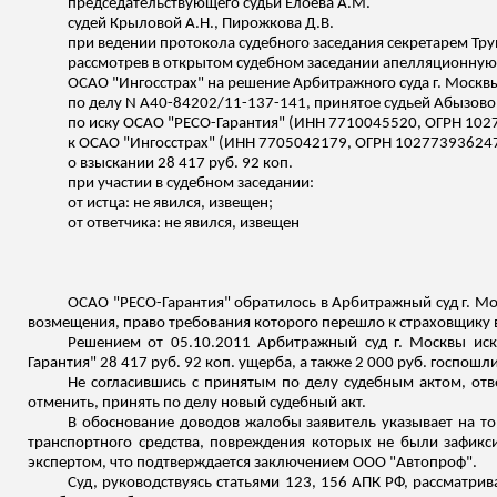
председательствующего судьи
Елоева
А.М.
судей Крыловой А.Н., Пирожкова Д.В.
при ведении протокола судебного заседания секретарем
Тру
рассмотрев в открытом судебном заседании апелляционну
ОСАО "Ингосстрах" на решение Арбитражного суда г. Москвы
по делу N А40-84202/11-137-141,
принятое
судьей
Абызово
по иску ОСАО "РЕСО-Гарантия" (ИНН 7710045520, ОГРН 10
к ОСАО "Ингосстрах" (ИНН 7705042179, ОГРН 10277393624
о взыскании 28 417 руб. 92 коп.
при участии в судебном заседании:
от истца: не явился,
извещен
;
от ответчика: не явился,
извещен
ОСАО "РЕСО-Гарантия" обратилось в Арбитражный суд г. Мос
возмещения, право
требования
которого перешло к страховщику 
Решением от 05.10.2011 Арбитражный суд г. Москвы иск
Гарантия" 28 417 руб. 92 коп
.
у
щерба, а также 2 000 руб. госпошл
Не согласившись с принятым по делу судебным актом, от
отменить, принять по делу новый судебный акт.
В обоснование доводов жалобы заявитель указывает на то
транспортного средства, повреждения которых не были зафикс
экспертом, что подтверждается заключением ООО "
Автопроф
".
Суд, руководствуясь статьями 123, 156 АПК РФ, рассматри