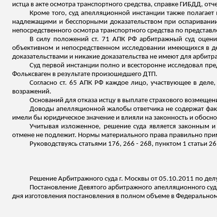
истца в акте осмотра транспортного средства, справке ГИБДД, о
Кроме того, суд апелляционной инстанции также полагает
надлежащими и бесспорными доказательством при оспаривании 
непосредственного осмотра транспортного средства по представ
В силу положений ст. 71 АПК РФ арбитражный суд оцени
объективном и непосредственном исследовании имеющихся в де
доказательствами и никакие доказательства не имеют для арбитр
Суд первой инстанции полно и всесторонне исследовал пр
Фольксваген в результате произошедшего ДТП.
Согласно ст. 65 АПК РФ каждое лицо, участвующее в деле,
возражений.
Оснований для отказа истцу в выплате страхового возмещен
Доводы апелляционной жалобы ответчика не содержат факт
имели бы юридическое значение и влияли на законность и обосно
Учитывая изложенное, решение суда является законным и 
отмене не подлежит. Нормы материального права правильно при
Руководствуясь статьями 176, 266 - 268, пунктом 1 статьи 
Решение Арбитражного суда г. Москвы от 05.10.2011 по де
Постановление Девятого арбитражного апелляционного суда 
дня изготовления постановления в полном объеме в Федеральном