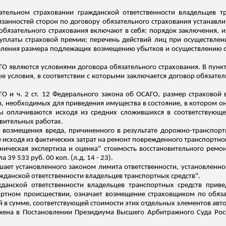
ательном страховании гражданской ответственности владельцев т
язанностей сторон по договору обязательного страхования устанавл
 обязательного страхования включают в себя: порядок заключения, 
 уплаты страховой премии; перечень действий лиц при осуществлени
деления размера подлежащих возмещению убытков и осуществлению 
О являются условиями договора обязательного страхования. В пунк
е условия, в соответствии с которыми заключается договор обязател
ГО и ч. 2 ст. 12 Федерального закона об ОСАГО, размер страховой
в, необходимых для приведения имущества в состояние, в котором он
ы оплачиваются исходя из средних сложившихся в соответствующе
овительных работах.
ет возмещения вреда, причиненного в результате дорожно-транспорт
е исходя из фактических затрат на ремонт поврежденного транспортног
хническая экспертиза и оценка" стоимость восстановительного ремо
ла 39 533 руб. 00 коп
.
(
л
.д
. 14 - 23).
ет установленного законом лимита ответственности, установленного
жданской ответственности владельцев транспортных средств".
жданской ответственности владельцев транспортных сре
дств пр
иве
ртном происшествии, означает возмещение страховщиком по обяз
алей в сумме, соответствующей стоимости этих отдельных элементов ав
жена в Постановлении Президиума Высшего Арбитражного Суда Рос