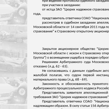
при ведении протокола судебного заседани
при участии в заседании:
от истца ЗАО "Цюрих надежное страхован
года,
представитель ответчика СОАО "Националь
рассмотрев в судебном заседании апелл
Московской области от 14 сентября 2011 года п
страхование" к Страховому открытому акционер
Закрытое акционерное общество "Цюрих 
Московской области с иском к Страховому отк
Группа") о возмещении ущерба в порядке суброга
Решением Арбитражного суда Московско
отказано (
л.д
. 62 - 63).
Не согласившись с данным судебным ак
жалобой полагая, что судом первой инстан
материального права (
л.д
. 68 - 69).
Законность и обоснованность принятог
Арбитражного процессуального кодекса Россий
Представитель заявителя апелляционно
требования ЗАО "Цюрих надежное страхование" 
Представитель ответчика СОАО "Национал
надлежащим образом. В силу статьи 156 Арбитра