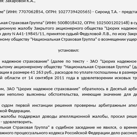
я: Захаровой К.А.,
ие" (ИНН: 7707062854, ОГРН: 1027739420565) -
Сироид
Т.А. - предст
ная Страховая Группа" (ИНН: 5008018432, ОГРН: 1025001202148) в су
яционную жалобу Закрытого акционерного общества "Цюрих надежно
о делу N А41-19845/11, принятое судьей Федуловой Л.В., по иску З
ному обществу "Национальная Страховая Группа" о возмещении ущерб
установил:
надежное страхование" (далее по тексту - ЗАО "Цюрих надежное
рытому акционерному обществу "Национальная Страховая Группа" (да
ции в размере 41 263 руб., расходов по уплате госпошлины в размере
й области от 14 сентября 2011 года в удовлетворении исковых т
том, ЗАО "Цюрих надежное страхование" обратилось в Десятый а
ции неполно выяснены обстоятельства, имеющие значение для 
о судом первой инстанции решения проверены арбитражным апел
ской Федерации.
й жалобы поддержал доводы апелляционной жалобы, просил решен
- удовлетворить.
ьная Страховая Группа" в судебное заседание не явился, о време
жного процессуального кодекса Российской Федерации дело рассматри