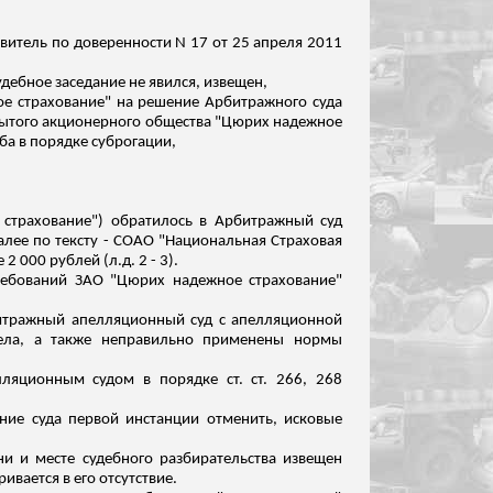
авитель по доверенности N 17 от 25 апреля 2011
дебное заседание не явился, извещен,
е страхование" на решение Арбитражного суда
акрытого акционерного общества "Цюрих надежное
а в порядке суброгации,
 страхование") обратилось в Арбитражный суд
лее по тексту - СОАО "Национальная Страховая
 2 000 рублей (
л.д
. 2 - 3).
ребований ЗАО "Цюрих надежное страхование"
рбитражный апелляционный
суд
с апелляционной
дела, а также неправильно применены нормы
ляционным судом в порядке ст. ст. 266, 268
ие суда первой инстанции отменить, исковые
ни и месте судебного разбирательства извещен
вается в его отсутствие.