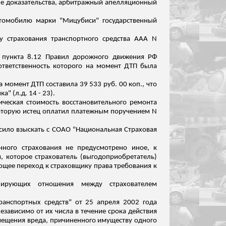
ые доказательства, арбитражный апелляционный
автомобилю марки "Мицубиси" государственный
 страхования транспортного средства ААА N
 пункта 8.12 Правил дорожного движения РФ
ответственность которого на момент ДТП была
а момент ДТП составила 39 533 руб. 00 коп
.,
что
ка" (
л.д
. 14 - 23).
ическая стоимость восстановительного ремонта
оторую истец оплатил платежным поручением N
сило взыскать с СОАО "Национальная Страховая
нного страхования не предусмотрено иное, к
 которое страхователь (выгодоприобретатель)
ающее переход к страховщику права требования к
лирующих отношения между страхователем
ранспортных средств" от 25 апреля 2002 года
езависимо от их числа в течение срока действия
змещения вреда, причиненного имуществу одного