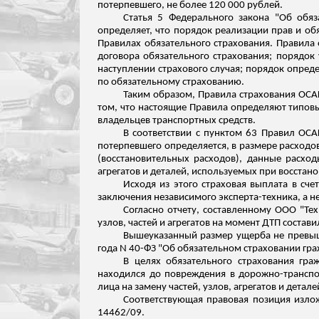
потерпевшего, не более 120 000 рублей.
Статья 5 Федерального закона "Об обяз
определяет, что порядок реализации прав и об
Правилах обязательного страхования. Правила
договора обязательного страхования; порядок
наступлении страхового случая; порядок опре
по обязательному страхованию.
Таким образом, Правила страхования ОСАГ
том, что настоящие Правила определяют типовы
владельцев транспортных средств.
В соответствии с пунктом 63 Правил ОСА
потерпевшего определяется, в размере расходо
(восстановительных расходов), данные расход
агрегатов и деталей, используемых при восстан
Исходя из этого страховая выплата в сч
заключения независимого эксперта-техника, а н
Согласно отчету, составленному ООО "Те
узлов, частей и агрегатов на момент ДТП состави
Вышеуказанный размер ущерба не превыша
года N 40-ФЗ "Об обязательном страховании гра
В целях обязательного страхования гра
находился до повреждения в дорожно-транспо
лица на замену частей, узлов, агрегатов и дет
Соответствующая правовая позиция изло
14462/09.