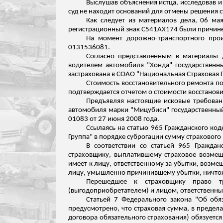
Выслушав объяснения истца, исследовав 
суд не находит оснований для отмены решения с
Как следует из материалов дела, 06 ма
регистрационный знак С541АХ174 были причин
На момент дорожно-транспортного прои
0131536081.
Согласно представленным в материалы 
водителем автомобиля "Хонда" государственн
застрахована в СОАО "Национальная Страховая 
Стоимость восстановительного ремонта пов
подтверждается отчетом о стоимости восстанови
Предъявляя настоящие исковые требовани
автомобиля марки "Мицубиси" государственный
01083 от 27 июня 2008 года.
Ссылаясь на статью 965 Гражданского ко
Группа" в порядке суброгации сумму страхового 
В соответствии со статьей 965 Гражда
страховщику, выплатившему страховое возмещ
имеет к лицу, ответственному за убытки, возме
лицу, умышленно причинившему убытки, ничто
Перешедшее к страховщику право т
(выгодоприобретателем) и лицом, ответственны
Статьей 7 Федерального закона "Об обя
предусмотрено, что страховая сумма, в предела
договора обязательного страхования) обязуетс