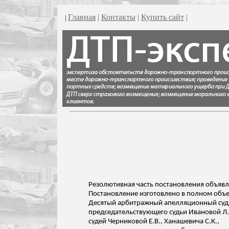
Главная
|
Контакты
|
Купить сайт
|
|
Резолютивная часть постановления объявл
Постановление изготовлено в полном объе
Десятый арбитражный апелляционный суд в
председательствующего судьи Ивановой Л.
судей
Черниковой
Е.В.,
Ханашевича
С.К.,