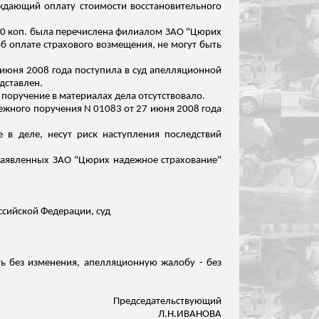
ждающий оплату стоимости восстановительного
0 коп
.
б
ыла перечислена филиалом ЗАО "Цюрих
об оплате страхового возмещения, не могут быть
 июня 2008 года поступила в суд апелляционной
дставлен.
поручение в материалах дела отсутствовало.
ежного поручения N 01083 от 27 июня 2008 года
 в деле, несут риск наступления последствий
 заявленных ЗАО "Цюрих надежное страхование"
ссийской Федерации, суд
ть без изменения, апелляционную жалобу - без
Председательствующий
Л.Н.ИВАНОВА