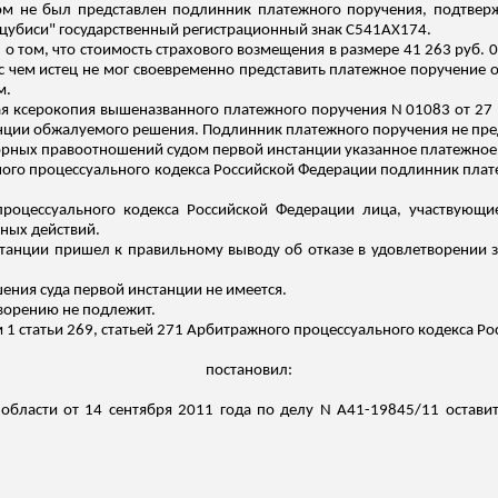
ом не был представлен подлинник платежного поручения, подтвер
убиси" государственный регистрационный знак С541АХ174.
 том, что стоимость страхового возмещения в размере 41 263 руб. 0
и с чем истец не мог своевременно представить платежное поручение 
м.
ая ксерокопия вышеназванного платежного поручения N 01083 от 27
нции обжалуемого решения. Подлинник платежного поручения не пре
рных правоотношений судом первой инстанции указанное платежное 
ного процессуального кодекса Российской Федерации подлинник плат
процессуального кодекса Российской Федерации лица, участвующие
ных действий.
нстанции пришел к правильному выводу об отказе в удовлетворении
ения суда первой инстанции не имеется.
ворению не подлежит.
м 1 статьи 269, статьей 271 Арбитражного процессуального кодекса Ро
постановил:
бласти от 14 сентября 2011 года по делу N А41-19845/11 остави