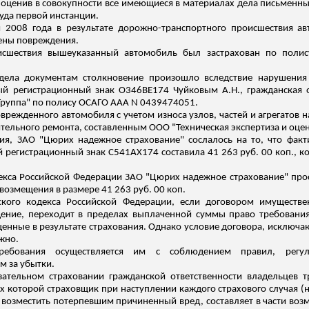
и оценив в совокупности все имеющиеся в материалах дела письменн
уда первой инстанции.
я 2008 года в результате дорожно-транспортного происшествия 
ены повреждения.
сшествия вышеуказанный автомобиль был застрахован по полису
дела документам столкновение произошло вследствие нарушения
ый регистрационный знак О346ВЕ174 Чуйковым А.Н., гражданская 
Группа" по полису ОСАГО ААА N 0439474051.
режденного автомобиля с учетом износа узлов, частей и агрегатов н
тельного ремонта, составленным ООО "Техническая экспертиза и оцен
я, ЗАО "Цюрих надежное страхование" сослалось на то, что факт
 регистрационный знак С541АХ174 составила 41 263 руб. 00 коп
.,
к
декса Российской Федерации ЗАО "Цюрих надежное страхование" про
возмещения в размере 41 263 руб. 00 коп.
нского кодекса Российской Федерации, если договором имуществе
ение, переходит в пределах выплаченной суммы право требования,
щенные в результате страхования. Однако условие договора, исключ
жно.
ребования осуществляется им с соблюдением правил, регу
м за убытки.
зательном страховании гражданской ответственности владельцев т
х которой страховщик при наступлении каждого страхового случая (н
я возместить потерпевшим причиненный вред, составляет в части во