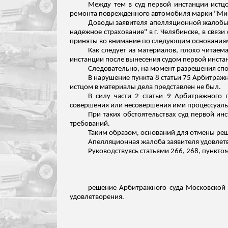
Между тем в суд первой инстанции истц
ремонта поврежденного автомобиля марки "Миц
Доводы заявителя апелляционной жалобы о
надежное страхование" в г. Челябинске, в связ
приняты во внимание по следующим основания
Как следует из материалов, плохо читаем
инстанции после вынесения судом первой инста
Следовательно, на момент разрешения спо
В нарушение пункта 8 статьи 75 Арбитраж
истцом в материалы дела представлен не был.
В силу части 2 статьи 9 Арбитражного 
совершения или
несовершения
ими процессуаль
При таких обстоятельствах суд первой и
требований.
Таким образом, оснований для отмены реш
Апелляционная жалоба заявителя удовлет
Руководствуясь статьями 266, 268, пункто
решение Арбитражного суда Московской о
удовлетворения.