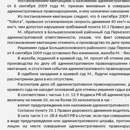
постановлением-квитанцией о наложении административно
от 6 сентября 2009 года М. признан виновным в совершен
административных правонарушениях, и ему назначено наказание 
Из постановления-квитанции следует, что 6 сентября 2009
"Тойота", превысил установленную скорость движения 40 км/ч н
км/ч, чем допустил нарушение требований пункта 10.1 Правил д
М. обратился в
Большесосновский
районный суд Пермского
административной ответственности, указав, что факт сове
постановление-квитанцию отменить и производство по делу прек
Решением судьи
Большесосновского
районного суда Пермск
от 6 сентября 2009 года оставлено без изменения, жалоба М. - бе
В жалобе, поданной в краевой суд, М. просит об отмене р
производства по делу об административном правонарушении в
квитанция, и отсутствия события административного правонаруш
В судебное заседание в краевой суд М., будучи надлежа
рассмотрении дела в его отсутствие.
Рассмотрев дело об административном правонарушении, до
краевого суда не находит оснований для отмены решения судьи ра
В соответствии с частью 1 ст. 12.9 Кодекса РФ об админис
величину не менее 10, но не более 20 километров в час -
влечет предупреждение или наложение административного ш
Согласно пункту 10.1 Правил дорожного движения водитель
В силу части 1 ст. 28.6 КоАП РФ в случае, если при совер
в виде предупреждения или административного штрафа, проток
лицом на месте совершения административного правонару