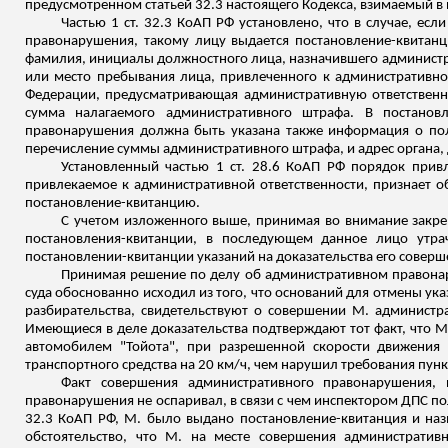
предусмотренном статьей 32.3 настоящего Кодекса, взимаемый в
Частью 1 ст. 32.3 КоАП РФ установлено, что в случае, е
правонарушения, такому лицу выдается постановление-квитанц
фамилия, инициалы должностного лица, назначившего администрат
или место пребывания лица, привлеченного к административной
Федерации, предусматривающая административную ответственн
сумма налагаемого административного штрафа.
В постановл
правонарушения должна быть указана также информация о пол
перечисление суммы административного штрафа, и адрес органа
Установленный частью 1 ст. 28.6 КоАП РФ порядок привл
привлекаемое к административной ответственности, признает 
постановление-квитанцию.
С учетом изложенного выше, принимая во
внимание
закре
постановления-квитанции, в последующем данное лицо утра
постановлении-квитанции указаний на доказательства его соверш
Принимая решение по делу об административном правонар
суда обоснованно исходил из того, что оснований для отмены ука
разбирательства, свидетельствуют о совершении М. администра
Имеющиеся в деле доказательства подтверждают тот факт, что М.
автомобилем "Тойота", при разрешенной скорости движения 
транспортного средства на 20 км/ч, чем нарушил требования пун
Факт совершения административного правонарушения, 
правонарушения не оспаривал, в
связи
с чем инспектором ДПС пол
32.3 КоАП РФ, М. было выдано постановление-квитанция и наз
обстоятельство, что М. на месте совершения административ