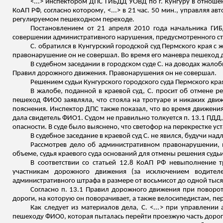
<...> инспектором ДПС ГИБДД УОВД по г. Кунгуру в отнош
КоАП РФ, согласно которому, <...> в 21 час. 50 мин., управляя а
регулируемом пешеходном переходе.
Постановлением от 21 апреля 2010 года начальника ГИ
совершении административного нарушения, предусмотренного ст. 
С. обратился в Кунгурский городской суд Пермского края с
правонарушение он не совершал. Во время его маневра пешеход д
В судебном заседании в городском суде С. на доводах жало
Правил дорожного движения. Правонарушения он не совершал.
Решением судьи Кунгурского городского суда Пермского края
В жалобе, поданной в краевой суд, С. просит об отмене р
пешеход ФИО
0
заявляла, что стояла на тротуаре и никаких дви
пояснения. Инспектор ДПС также показал, что во время движен
дала свидетель ФИО
1
. Судом не правильно толкуется п. 13.1 ПДД
опасности. В суде было выяснено, что светофор на перекрестке ус
В судебное заседание в краевой суд С. не явился, будучи н
Рассмотрев дело об административном правонарушении, и
объеме, судья краевого суда оснований для отмены решения судьи
В соответствии со статьей 12.8 КоАП РФ невыполнение 
участникам дорожного движения (за исключением водител
административного штрафа в размере от восьмисот до одной тыся
Согласно п. 13.1 Правил дорожного движения при поворо
дороги, на которую он поворачивает, а также велосипедистам, п
Как следует из материалов дела, С. <...> при управлении 
пешеходу ФИО
0
, которая пыталась перейти проезжую часть дор