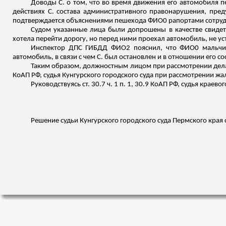
Доводы С. о том, что во время движения его автомобиля пе
действиях С. состава административного правонарушения, пре
подтверждается объяснениями пешехода ФИО
0
рапортами сотру
Судом указанные лица были допрошены в качестве свиде
хотела перейти дорогу, но перед ними проехал автомобиль, не ус
Инспектор ДПС ГИБДД ФИО
2
пояснил, что ФИО0 мальчик
автомобиль, в связи с чем С. был остановлен и в отношении его
Таким образом, должностным лицом при рассмотрении дела
КоАП РФ, судья Кунгурского городского суда при рассмотрении 
Руководствуясь ст. 30.7 ч. 1 п. 1, 30.9 КоАП РФ, судья краевог
Решение судьи Кунгурского городского суда Пермского края о