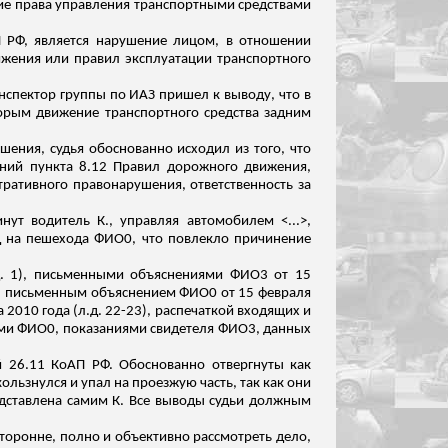
ние права управления транспортными средствами
П РФ, является нарушение лицом, в отношении
жения или правил эксплуатации транспортного
нспектор группы по ИАЗ пришел к выводу, что в
торым движение транспортного средства задним
ения, судья обоснованно исходил из того, что
ваний пункта 8.12 Правил дорожного движения,
стративного правонарушения, ответственность за
нут водитель К., управляя автомобилем <...>,
зд на пешехода ФИО
0
, что повлекло причинение
. 1), письменными объяснениями ФИО3 от 15
), письменным объяснением ФИО
0
от 15 февраля
а 2010 года (
л.д
. 22-23), распечаткой входящих и
ями ФИО0, показаниями свидетеля ФИО3, данных
й 26.11 КоАП РФ. Обоснованно отвергнуты как
льзнулся и упал на проезжую часть, так как они
едставлена самим К. Все выводы судьи должным
оронне, полно и объективно рассмотреть дело,