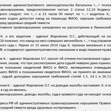
зучению административного законодательства батальона <...> пол
равонарушении, предусмотренном частью 2 статьи 12.24 Кодекса
ого следует, что <...> в 13 часов 00 минут по <...> водитель К.,
дним ходом допустил наезд
на пешехода ФИО
0
, нарушив требован
ред здоровью средней тяжести.
ативном правонарушении направлено на рассмотрение в Ленинский 
 К. и его защитник - адвокат
Жаровских
О.Г., действующий на ос
ИО
0
пояснил, что наезд на него совершил автомобиль <...> под управле
ого суда г. Перми от 15 июня 2010 года К. признан виновным в 
РФ, и подвергнут административному наказанию в виде лишения пра
к К. - адвокат
Жаровских
О.Г. просит об отмене постановления судьи
ения, указав, что при рассмотрении дела судьей неверно дана оценка
ие показания свидетелей ФИО
1
и ФИО2, являвшимися очевидцам
вшего ФИО
0
и показаниями свидетеля ФИО3, не принято во внимани
, судьей допущены нарушения требований статей 1.5, 24.1 и 26.1
ник К. - адвокат
Жаровских
О.Г. на доводах жалобы настаивает. К. и
в суд не явились.
авонарушении, доводы жалобы, судья краевого суда не находит осно
 Кодекса РФ об административных правонарушениях нарушение Прави
средней тяжести вреда здоровью потерпевшего, -