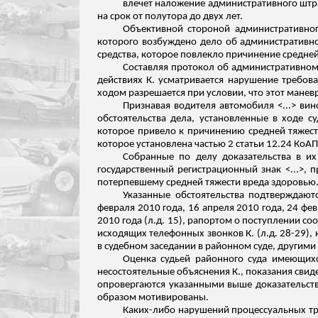
влечет наложение административного штра
на срок от полутора до двух лет.
Объективной стороной административног
которого возбуждено дело об административн
средства, которое повлекло причинение средне
Составляя протокол об административном 
действиях К. усматривается нарушение требов
ходом разрешается при условии, что этот манев
Признавая водителя автомобиля <...> ви
обстоятельства дела, установленные в ходе с
которое привело к причинению средней тяжес
которое установлена частью 2 статьи 12.24 КоАП
Собранные по делу доказательства в их 
государственный регистрационный знак <...>, 
потерпевшему средней тяжести вреда здоровью
Указанные обстоятельства подтверждают
февраля 2010 года, 16 апреля 2010 года, 24 фев
2010 года (
л.д
. 15), рапортом о поступлении со
исходящих телефонных звонков К. (
л.д
. 28-29)
в судебном заседании в районном суде, другими
Оценка судьей районного суда имеющихс
несостоятельные объяснения К., показания сви
опровергаются указанными выше доказательств
образом мотивированы.
Каких-либо нарушений процессуальных тр