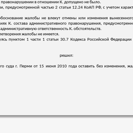
м правонарушении в отношении К. допущено не было.
ии, предусмотренной частью 2 статьи 12.24 КоАП РФ, с учетом хара
боснование жалобы не влекут отмены или изменения вынесенного 
иях К. состава административного правонарушения, предусмотренно
административную ответственность К. обстоятельств.
летворения жалобы не имеется.
ясь пунктом 1 части 1 статьи 30.7 Кодекса Российской Федераци
решил:
го суда г. Перми от 15 июня 2010 года оставить без изменения, ж