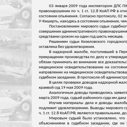
03 января 2009 года инспектором ДПС 
правонарушении по ч. 1 ст. 12.8 КоАП РФ в от
состоянии опьянения. Согласно протоколу, 02 я
У-
Кишерть
, находясь в состоянии опьянения, че
Постановлением мирового судьи судебног
совершении административного правонарушения,
средствами сроком на один год шесть месяцев.
Решением судьи
Кизеловского
городского
оставлена без удовлетворения.
В надзорной жалобе, поступившей в Перм
прекращении производства по делу и утверждае
обязан принимать во внимание все доказательс
медицинское освидетельствование на состояни
направлении на медицинское освидетельствован
судебном заседании. В протоколе об админист
В целях проверки доводов надзорной жал
краевой суд 19 мая 2009 года.
Аналогичные доводы приводились заявите
марта 2009 года, судьей районного суда им дана
Изучив материалы дела и доводы жалобы
подлежит удовлетворению. Выводы мирового суд
ч. 1 ст. 12.8 КоАП РФ, являются правильными
Мировым судьей было установлено, что Р
объяснениями в судебном заседании, где он 