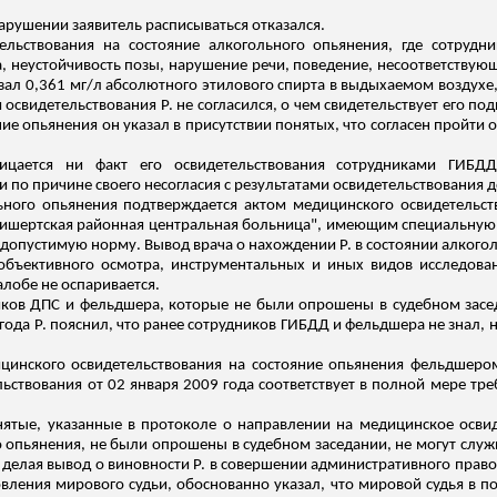
рушении заявитель расписываться отказался.
ельствования на состояние алкогольного опьянения, где сотруд
а, неустойчивость позы, нарушение речи, поведение, несоответству
ал 0,361 мг/л абсолютного этилового спирта в выдыхаемом воздухе,
и освидетельствования Р. не согласился, о чем свидетельствует его подп
ие опьянения он указал в присутствии понятых, что согласен пройт
цается ни факт его освидетельствования сотрудниками ГИБДД
 по причине своего несогласия с результатами освидетельствования
ьного опьянения подтверждается актом медицинского освидетельст
ишертская
районная центральная больница", имеющим специальную п
 допустимую норму. Вывод врача о нахождении Р. в состоянии алкого
 объективного осмотра, инструментальных и иных видов исследова
лобе не оспаривается.
иков ДПС и фельдшера, которые не были опрошены в судебном засе
 года Р. пояснил, что ранее сотрудников ГИБДД и фельдшера не знал,
цинского освидетельствования на состояние опьянения фельдшер
льствования от 02 января 2009 года соответствует в полной мере т
ятые, указанные в протоколе о направлении на медицинское освид
о опьянения, не были опрошены в судебном заседании, не могут служ
 делая вывод о виновности Р. в совершении административного право
овления мирового судьи, обоснованно указал, что мировой судья в