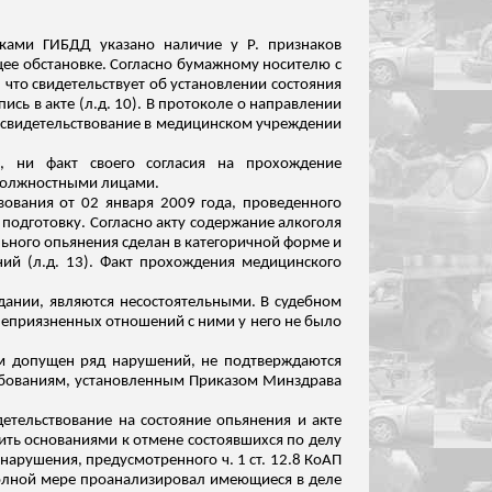
никами ГИБДД указано наличие у Р. признаков
ющее обстановке. Согласно бумажному носителю с
 что свидетельствует об установлении состояния
ись в акте (
л.д
. 10). В протоколе о направлении
и освидетельствование в медицинском учреждении
, ни факт своего согласия на прохождение
 должностными лицами.
вования от 02 января 2009 года, проведенного
одготовку. Согласно акту содержание алкоголя
льного опьянения сделан в категоричной форме и
ний (
л.д
. 13). Факт прохождения медицинского
дании, являются несостоятельными. В судебном
 неприязненных отношений с ними у него не было
ом допущен ряд нарушений, не подтверждаются
ребованиям, установленным Приказом Минздрава
етельствование на состояние опьянения и акте
ить основаниями к отмене состоявшихся по делу
нарушения, предусмотренного ч. 1 ст. 12.8 КоАП
 полной мере проанализировал имеющиеся в деле