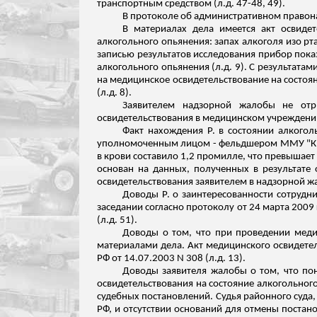
транспортным средством (
л.д
. 47-48, 49).
В протоколе об административном правона
В материалах дела имеется акт освидет
алкогольного опьянения: запах алкоголя изо рт
записью результатов исследования прибор показ
алкогольного опьянения (
л.д
. 9). С результатам
на медицинское освидетельствование на состоян
(
л.д
. 8).
Заявителем надзорной жалобы не отри
освидетельствования в медицинском учреждении
Факт нахождения Р. в состоянии алкогол
уполномоченным лицом - фельдшером ММУ "
К
в крови составило 1,2 промилле, что превышает
основан на данных, полученных в результате
освидетельствования заявителем в надзорной жа
Доводы Р. о заинтересованности сотрудн
заседании согласно протоколу от 24 марта 2009
(
л.д
. 51).
Доводы о том, что при проведении меди
материалами дела. Акт медицинского освидете
РФ от 14.07.2003 N 308 (
л.д
. 13).
Доводы заявителя жалобы о том, что пон
освидетельствования на состояние алкогольног
судебных постановлений. Судья районного суда,
РФ, и отсутствии оснований для отмены постан