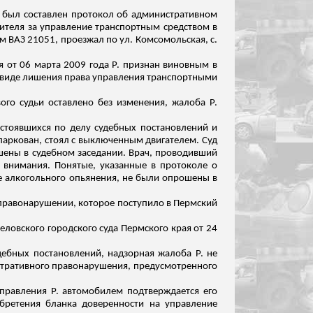
был составлен протокол об административном
дителя за управление транспортным средством в
м ВАЗ 21051, проезжал по ул. Комсомольская, с.
 от 06 марта 2009 года Р. признан виновным в
в виде лишения права управления транспортными
ого судьи оставлено без изменения, жалоба Р.
остоявшихся по делу судебных постановлений и
паркован, стоял с выключенным двигателем. Суд
ошены в судебном заседании. Врач, проводивший
л внимания. Понятые, указанные в протоколе о
ие алкогольного опьянения, не были опрошены в
правонарушении, которое поступило в Пермский
еловского
городского суда Пермского края от 24
ебных постановлений, надзорная жалоба Р. не
истративного правонарушения, предусмотренного
управления Р. автомобилем подтверждается его
обретения бланка доверенности на управление