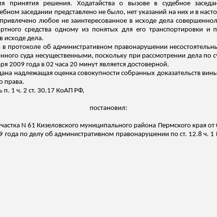
для принятия решения. Ходатайства о вызове в судебное засед
ебном заседании представлено не было, нет указаний на них и в настоя
 привлечено любое не заинтересованное в исходе дела совершеннол
ортного средства одному из понятых для его транспортировки и
в исходе дела.
 в протоколе об административном правонарушении несостоятельны
нного суда несущественными, поскольку при рассмотрении дела по с
я 2009 года в 02 часа 20 минут является достоверной.
дана надлежащая оценка совокупности собранных доказательств вин
 права.
. 1 ч. 2 ст. 30.17 КоАП РФ,
постановил:
участка N 61
Кизеловского
муниципального района Пермского края от 
9 года по делу об административном правонарушении по ст. 12.8 ч. 1