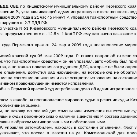
ГИБДД ОВД по
Кишертскому
муниципальному району Пермского края 
ношении Р., устанавливающей административную ответственность во
нваря 2009 года в 21 час 45 минут Р. управлял транспортным средство
м нарушил п. 2.7 ПДД РФ.
о участка N 61
Кизеловского
муниципального района Пермского края
 предусмотренного ст. 12.8 ч. 1 КоАП РФ, ему назначено наказание 
 суда Пермского края от 24 марта 2009 года постановление миров
ский краевой суд 05 мая 2009 года, Р. ставит вопрос об отмене с
т, что транспортным средством он не управлял, автомобиль был при
тва, а не только показания сотрудников ДПС, которые не были опр
е опьянения, допустил ряд нарушений, на которые суд не обрати
ие на состояние опьянения и акте освидетельствования на состоян
ративном правонарушении имеются исправления.
обы в Пермский краевой суд истребовано дело об административном 
лем в жалобе на постановление мирового судьи в решении судьи
Киз
 объективная оценка.
, не нахожу оснований для отмены или изменения вынесенных суд
ьи и судьи районного суда о наличии в действиях Р. состава админ
, должным образом мотивированными и обоснованными.
. управлял автомобилем, находясь в состоянии опьянения. Факт 
указывает, что поехал в магазин на ул. Комсомольской для при