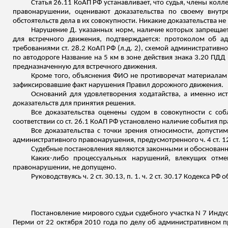
Статья 26.11 КоАП РФ устанавливает, что судья, члены ко
правонарушении, оценивают доказательства по своему внут
обстоятельств дела в их совокупности. Никакие доказательства не
Нарушение Д. указанных норм, наличие которых запрещает
для встречного движения, подтверждается: протоколом об ад
требованиями ст. 28.2 КоАП РФ (
л.д
. 2), схемой административн
по автодороге Название на 5 км в зоне действия знака 3.20 ПД
предназначенную для встречного движения.
Кроме того, объяснения ФИО не противоречат материалам
зафиксировавшие факт нарушения Правил дорожного движения.
Оснований для удовлетворения ходатайства, а именно ис
доказатель
ств дл
я принятия решения.
Все доказательства оценены судом в совокупности с со
соответствии со ст. 26.1 КоАП РФ установлено наличие события 
Все доказательства с точки зрения относимости, допуст
административного правонарушения, предусмотренного ч. 4 ст. 1
Судебные постановления являются законными и обоснован
Каких-либо процессуальных нарушений, влекущих отме
правонарушении, не допущено.
Руководствуясь ч. 2 ст. 30.13, п. 1. ч. 2 ст. 30.17 Кодекса
Постановление мирового судьи судебного участка N 7 Индус
Перми от 22 октября 2010 года по делу об административном пр