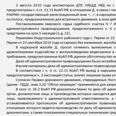
3 августа 2010 года инспектором ДПС ГИБДД УВД по г. 
предусмотрена ч. 4 ст. 12.15 КоАП РФ, в отношении Д. в связи с т
МАРКИ, государственный регистрационный знак <...>, в наруше
на полосу, предназначенную для встречного движения, в зоне дей
Постановлением мирового судьи судебного участка N 7 
административного правонарушения, предусмотренного ч. 4 
средствами на срок 5 месяцев (
л.д
. 22).
Решением Индустриального районного суда г. Перми от 22 
Перми от 23 сентября 2010 года оставлено без изменения, жалоба 
В надзорной жалобе Д. просит отменить вынесенные су
удовлетворении ходатайства о воспроизведении видеозаписи в
требования, предусмотренные КоАП РФ, данное обстоятельство не
Дело об административном правонарушении было истребован
Изучив материалы дела об административном правонарушен
В соответствии с ч. 4 ст. 12.15 КоАП РФ выезд в наруше
предусмотренных ч. 3 настоящей статьи, влечет лишение права у
Согласно Правил
дорожного движения, утвержденных Постан
(далее - ПДД), знак 3.20 "Обгон запрещен" применяется для запр
В силу ст. 26.2 КоАП РФ доказательствами по делу об ад
орган, должностное лицо, в производстве которых находится де
лица, привлекаемого к административной ответственности, а
устанавливаются протоколом об административном правона
отношении которого ведется производство по делу об админист
документами, а также показаниями специальных технических сре