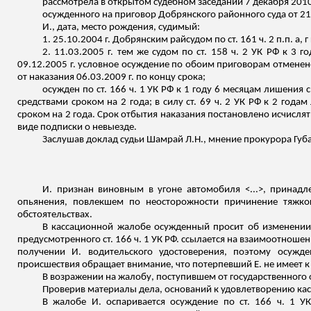
рассмотрела в открытом судебном заседании 7 декабря 201
осужденного на приговор
Добрянского
районного суда от 21
И., дата, место рождения,
судимый
:
1. 25.10.2004 г.
Добрянским
райсудом по ст. 161 ч. 2
п.п
. а,
г
2. 11.03.2005 г. тем же судом по ст. 158 ч. 2 УК РФ к 3
09.12.2005 г. условное осуждение по обоим приговорам отменен
от наказания 06.03.2009 г. по концу срока;
осужден по ст. 166 ч. 1 УК РФ к 1 году 6 месяцам лишения
средствами сроком на 2 года; в силу ст. 69 ч. 2 УК РФ к 2 го
сроком на 2 года. Срок отбытия наказания постановлено исчисля
виде подписки о невыезде.
Заслушав доклад судьи
Шамрай
Л.Н., мнение прокурора Губа
И.
признан
виновным в угоне автомобиля <...>, принад
опьянения, повлекшем по неосторожности причинение тяжко
обстоятельствах.
В кассационной жалобе осужденный просит об изменении п
предусмотренного ст. 166 ч. 1 УК РФ
.
с
сылается на взаимоотношени
получении И. водительского удостоверения, поэтому осужд
происшествия обращает внимание, что потерпевший Е. не имеет к 
В возражении на жалобу, поступившем от государственного
Проверив материалы дела, оснований к удовлетворению кас
В жалобе И. оспаривается осуждение по ст. 166 ч. 1 У