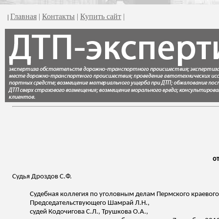
Главная
|
Контакты
|
Купить сайт
|
|
от
Судья Дроздов С.Ф.
Судебная коллегия по уголовным делам Пермского краевого с
Председательствующего
Шамрай
Л.Н.,
судей
Кодочигова
С.Л., Трушкова О.А.,