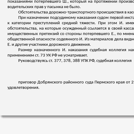
показаниями потерпевшего Ш., который на протяжении производ
водительских прав у пасынка не было.
Обстоятельства дорожно-транспортного происшествия в кас
При назначении подсудимому наказания судом первой инста
к категории преступлений средней тяжести. При этом И. им
обстоятельства, на которые осужденный ссылается в своей кас
имущественных претензий со стороны потерпевшего Е., по мне
общественной опасности содеянного И. Из материалов дела видн
Е. и другие участники дорожного движения.
Размер назначенного И. наказания судебная коллегия н
применением ст. 73 УК РФ не усматривает.
Руководствуясь ст. 377, 378, 388 УПК РФ, судебная коллегия
приговор
Добрянского
районного суда Пермского края от 2
удовлетворения.