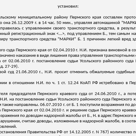
установил:
ольскому
муниципальному району Пермского края составлен прото
что она 26.12.2009 г. в 14 час. 50 мин., управляя автомашиной "МАРК
справилась с управлением своего транспортного средства, в резуль
ный регистрационный знак <...>, под управлением Б., тем самым н
ажиру транспортного средства "МАРКИ" Б. 1 причинен легкий вред з
го суда Пермского края от 02.04.2010 г. Н.И. признана виновной в
назначено наказание в виде лишения права управления транспортными с
 от 02.06.2010 г. постановление судьи
Усольского
районного суда П
.д
. 27-29).
ой суд 21.06.2010 г., Н.И. просит отменить обжалуемые судебные 
и в отношении Н.И. по ч. 1 ст. 12.24 КоАП РФ истребовано в Перм
ля председателя Пермского краевого суда от 24.06.2010 г., а пот
Н.И. на постановление судьи
Усольского
районного суда Пермского кр
 также направлены. 06.07.2010 г. от Б. 1 поступили возражения по д
 Пермского края от 02.04.2010 г. и решение судьи Пермского краевого
зражения по доводам надзорной жалобы от Б., Н. в адрес Пермского к
арушении, считаю доводы, изложенные в надзорной жалобе, в соотв
овлений.
 Постановления Правительства РФ от 14.12.2005 г. N 767) количеств