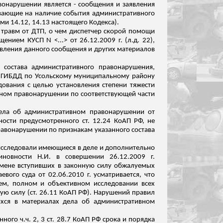
авонарушении является - сообщения и заявления
ывающие на наличие события административного
и 14.12, 14.13 настоящего Кодекса).
 травм от ДТП, о чем диспетчер скорой помощи
нием КУСП N <...> от 26.12.2009 г. (
л.д
. 22),
вления данного сообщения и других материалов
 состава административного правонарушения,
С ГИБДД по
Усольскому
муниципальному району
ования с целью установления степени тяжести
ном правонарушении по соответствующей части
дела об административном правонарушении от
ности предусмотренного ст. 12.24 КоАП РФ, не
равонарушении по признакам указанного состава
 исследовали имеющиеся в деле и дополнительно
иновности Н.И. в совершении 26.12.2009 г.
отмене вступивших в законную силу обжалуемых
вого суда от 02.06.2010 г. усматривается, что
ем, полном и объективном исследовании всех
ую силу (ст. 26.11 КоАП РФ).
Нарушений правил
ихся в материалах дела об административном
енного
ч.ч
. 2, 3 ст. 28.7 КоАП РФ срока и порядка