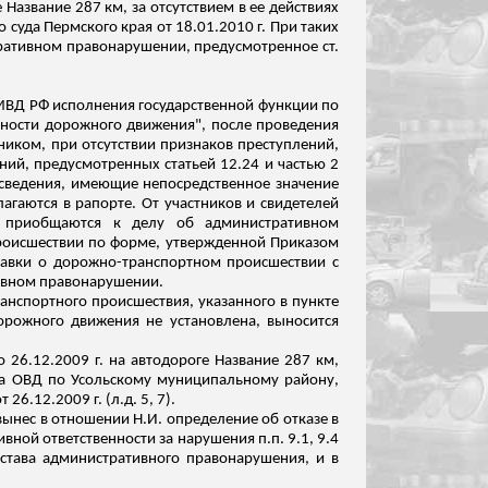
Название 287 км, за отсутствием в ее действиях
о суда
Пермского края от 18.01.2010 г. При таких
стративном правонарушении, предусмотренное ст.
 МВД РФ исполнения государственной функции по
сности дорожного движения", после проведения
иком, при отсутствии признаков преступлений,
ий, предусмотренных статьей 12.24 и частью 2
 сведения, имеющие непосредственное значение
агаются в рапорте. От участников и свидетелей
 и приобщаются к делу об административном
роисшествии по форме, утвержденной Приказом
равки о дорожно-транспортном происшествии с
тивном правонарушении.
анспортного происшествия, указанного в пункте
орожного движения не установлена, выносится
26.12.2009 г. на автодороге Название 287 км,
ка ОВД по
Усольскому
муниципальному району,
 26.12.2009 г. (
л.д
. 5, 7
).
нес в отношении Н.И. определение об отказе в
ивной ответственности за нарушения
п.п
. 9.1, 9.4
остава административного
правонарушения, и в