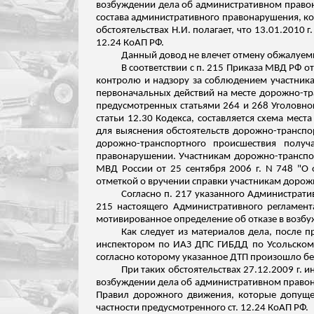
возбуждении дела об административном правонар
состава административного правонарушения, к
обстоятельствах Н.И. полагает, что 13.01.2010
12.24 КоАП РФ.
Данный довод не влечет отмену обжалуем
В соответствии с п. 215 Приказа МВД РФ 
контролю и надзору за соблюдением участника
первоначальных действий на месте дорожно-тр
предусмотренных статьями 264 и 268 Уголовно
статьи 12.30 Кодекса, составляется схема ме
для выяснения обстоятельств дорожно-транспор
дорожно-транспортного происшествия получ
правонарушении. Участникам дорожно-транспо
МВД России от 25 сентября 2006 г. N 748 "О
отметкой о вручении справки участникам доро
Согласно п. 217 указанного Администрати
215 настоящего Административного регламент
мотивированное определение об отказе в возб
Как следует из материалов дела, после 
инспектором по ИАЗ ДПС ГИБДД по
Усольском
согласно которому указанное ДТП произошло без
При таких обстоятельствах 27.12.2009 г.
возбуждении дела об административном правона
Правил дорожного движения, которые допущены
частности предусмотренного ст. 12.24 КоАП РФ.