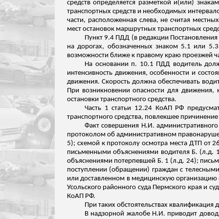
средств определяется разметкой
и(
или) знакам
транспортных средств и необходимых интервало
части, расположенная слева, не считая местны
мест остановок маршрутных транспортных средс
Пункт 9.4 ПДД (в редакции Постановления 
на дорогах, обозначенных знаком 5.1 или 5.
возможности ближе к правому краю проезжей ча
На основании п. 10.1 ПДД водитель долж
интенсивность движения, особенности и состоя
движения. Скорость должна обеспечивать вод
При возникновении опасности для движения, 
остановки транспортного средства.
Часть 1 статьи 12.24 КоАП РФ предусма
транспортного средства, повлекшее причинение
Факт совершения Н.И. административного
протоколом об административном правонаруше
5); схемой к протоколу осмотра места ДТП от 26.
письменными объяснениями водителя Б. (
л.д
. 
объяснениями потерпевшей Б. 1 (
л.д
. 24); пис
поступлении (обращении) граждан с телесными 
или доставленном в медицинскую организацию от
Усольского
районного суда Пермского края и суд
КоАП РФ.
При таких обстоятельствах квалификация де
В надзорной жалобе Н.И. приводит довод