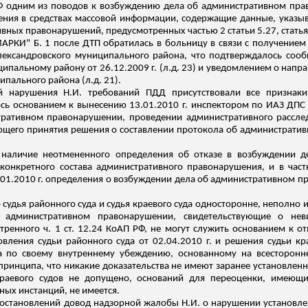
П РФ одним из поводов к возбуждению дела об административном пр
ения в средствах массовой информации, содержащие данные, указ
ных правонарушений, предусмотренных частью 2 статьи 5.27, статьям
АРКИ" Б. 1 после ДТП обратилась в больницу в связи с получением
ксандровского муниципального района, что подтверждалось сообще
пальному району от 26.12.2009 г. (
л.д
. 23) и уведомлением о
напра
пального района (
л.д
. 21).
й нарушения Н.И. требований ПДД присутствовали все признаки
лось основанием к вынесению 13.01.2010 г. инспектором по ИАЗ ДП
ративном правонарушении, проведении административного расслед
ющего принятия решения
о составлении протокола об административ
 наличие неотмененного определения об отказе в возбуждении 
я конкретного состава административного правонарушения, и в част
01.2010 г. определения о возбуждении дела об административном п
 судья районного суда и судья краевого суда односторонне, неполно
 административном правонарушении, свидетельствующие о нев
ренного ч. 1 ст. 12.24 КоАП РФ, не могут служить основанием к 
вления судьи районного суда от 02.04.2010 г. и решения судьи крае
ва по своему внутреннему убеждению, основанному на всесторонн
 принципа, что никакие доказательства не имеют заранее установленн
краевого судов не допущено, оснований для переоценки, имеющ
ных инстанций, не имеется.
постановлений довод надзорной жалобы Н.И. о нарушении установл