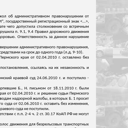
кол об административном правонарушении от
И", государственный регистрационный знак <...>,
тате чего допустила столкновение
со встречным
арушила п. 9.1, 9.4 Правил дорожного движения
доровью. Ответственность за данное нарушение
 совершении административного правонарушения,
редствами на срок до одного года (
л.д
. 9-10).
ермского края от 02.04.2010 г. оставлено без
постановления, ссылаясь на их незаконность и
ский краевой суд 24.06.2010 г. и поступило -
ерпевшие Б., Н. письмом от 18.11.2010 г. были
ая от 02.04.2010 г. и решение судьи Пермского
оводам надзорной жалобы, в которых Б. 1 просит
 суда от 02.06.2010 г. оставить без изменения,
раевого суда не поступили.
етствии с
п.п
. 2-4 ч. 2 ст. 30.17 КоАП РФ не могут
о полос движения для безрельсовых транспортных