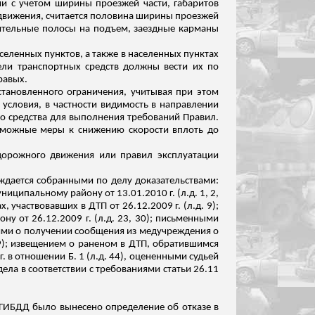
лями с учетом ширины проезжей части, габаритов
 движения, считается половина ширины проезжей
ительные полосы на подъем, заездные карманы
аселенных пунктов, а также в населенных пунктах
ели транспортных средств должны вести их по
равых.
становленного ограничения, учитывая при этом
 условия, в частности видимость в направлении
 средства для выполнения требований Правил.
озможные меры к снижению скорости вплоть до
 дорожного движения или правил эксплуатации
ждается собранными по делу доказательствами:
ниципальному району от 13.01.2010 г. (
л.д
. 1, 2,
, участвовавших в ДТП от 26.12.2009 г. (
л.д
. 9);
у от 26.12.2009 г. (
л.д
. 23, 30); письменными
иями о получении сообщения из медучреждения о
9); извещением о раненом в ДТП, обратившимся
г. в отношении Б. 1 (
л.д
. 44), оцененными судьей
ела в соответствии с требованиями статьи 26.11
 ГИБДД было вынесено определение об отказе в