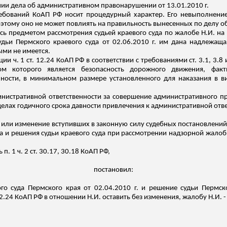
ии дела об административном правонарушении от 13.01.2010 г.
ебований КоАП РФ носит процедурный характер. Его невыполнение 
оэтому оно не может повлиять на правильность вынесенных по делу 
ь предметом рассмотрения судьей краевого суда по жалобе Н.И. на
судьи Пермского краевого суда от 02.06.2010 г. им дана надлеж
рыми не имеется
.
ии ч. 1 ст. 12.24 КоАП РФ в соответствии с требованиями ст. 3.1, 3.8
ом которого является безопасность дорожного движения, факти
нности, в минимальном размере установленного для наказания в 
нистративной ответственности за совершение административного пр
елах годичного срока давности привлечения к административной ответ
или изменение вступивших в законную силу судебных постановлений
да и решения судьи краевого суда при рассмотрении надзорной жало
. 1 ч. 2 ст. 30.17, 30.18 КоАП РФ,
постановил:
о суда Пермского края от 02.04.2010 г. и решение судьи Пермско
.24 КоАП РФ в отношении Н.И. оставить без изменения, жалобу Н.И. -