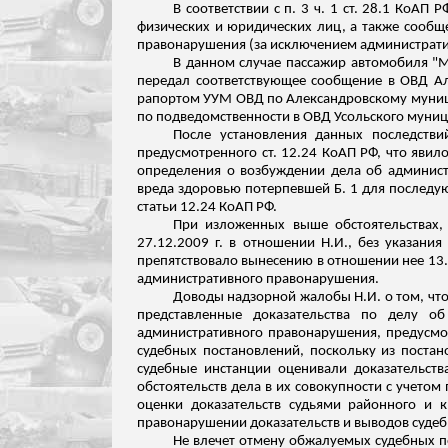
В соответствии с п. 3 ч. 1 ст. 28.1 КоА
физических и юридических лиц, а также сообщ
правонарушения (за исключением административ
В данном случае пассажир автомобиля "М
передал соответствующее сообщение в ОВД Але
рапортом УУМ ОВД по Александровскому муници
по подведомственности в ОВД
Усольского
муници
После установления данных последстви
предусмотренного ст. 12.24 КоАП РФ, что яви
определения о возбуждении дела об админист
вреда здоровью потерпевшей Б. 1 для последу
статьи 12.24 КоАП РФ.
При изложенных выше обстоятельствах,
27.12.2009 г. в отношении Н.И., без указани
препятствовало вынесению в отношении нее 13.
административного правонарушения.
Доводы надзорной жалобы Н.И. о том, что
представленные доказательства по делу об
административного правонарушения, предусмот
судебных
постановлений, поскольку из постано
судебные инстанции оценивали доказательст
обстоятельств дела в их совокупности с учетом
оценки доказательств судьями районного и 
правонарушении доказательств и выводов судеб
Не влечет отмену обжалуемых судебных 