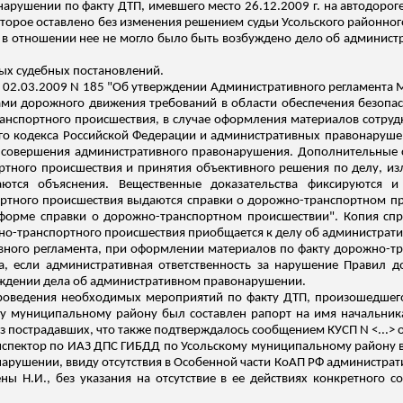
ушении по факту ДТП, имевшего место 26.12.2009 г. на автодороге 
оторое оставлено без изменения решением судьи
Усольского
районног
 г. в отношении нее не могло было быть возбуждено дело об админи
ых судебных постановлений.
от 02.03.2009 N 185 "Об утверждении Административного регламента
ми дорожного движения требований в области обеспечения безопа
анспортного происшествия, в случае оформления материалов сотрудн
го
кодекса Российской Федерации и административных правонарушен
ста совершения административного правонарушения. Дополнительные
тного происшествия и принятия объективного решения по делу, изл
аются объяснения. Вещественные доказательства фиксируются
ртного происшествия выдаются справки о дорожно-транспортном п
 форме справки о дорожно-транспортном происшествии". Копия сп
жно-транспортного происшествия приобщается к делу об администра
вного регламента, при оформлении материалов по факту дорожно-тр
а, если административная ответственность за нарушение Правил д
уждении дела об административном правонарушении.
проведения необходимых мероприятий по факту ДТП, произошедшего 
у
муниципальному району был составлен рапорт на имя начальни
 пострадавших, что также подтверждалось сообщением КУСП N <...> от
 инспектор по ИАЗ ДПС ГИБДД по
Усольскому
муниципальному району вы
рушении, ввиду отсутствия в Особенной части КоАП РФ администрат
 Н.И., без указания на отсутствие в ее действиях конкретного с