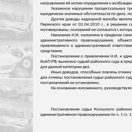
направления ей копии определения о возбужден
Указанное нарушение процессуальных тр
юридически значимых обстоятельств по делу, п
Другие доводы надзорной жалобы являлис
Пермского края от 02.04.2010 г., в решении 
мотивированы, оснований не
согласится с кото
Наказание Н.И. назначено в пределах санкц
административного правонарушения, объект
привлекаемого к административной ответстве
средствами.
Постановление о привлечении Н.И. к адми
КоАП РФ, вынесено судьей районного суда в пред
для данной категории дел.
Иных доводов, способных повлечь отмену 
для отмены постановления судьи районного су
постановлений не установлено.
На основании изложенного, руководствуясь п
Постановление судьи
Усольского
районног
административном правонарушении по ч. 1 ст. 12