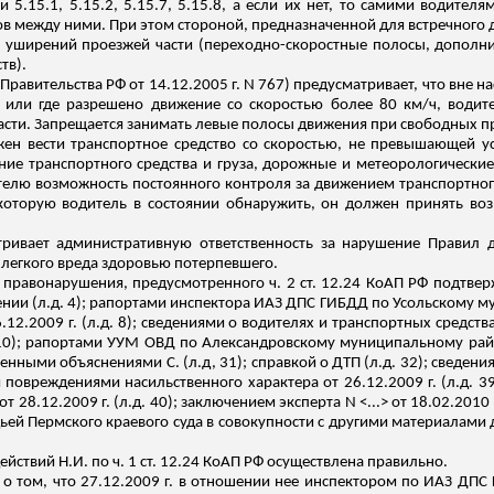
и 5.15.1, 5.15.2, 5.15.7, 5.15.8, а если их нет, то самими водите
в между ними. При этом стороной, предназначенной для встречного
х
уширений
проезжей части (переходно-скоростные полосы, дополн
тв).
Правительства РФ от 14.12.2005 г. N 767) предусматривает, что вне н
3 или где разрешено движение со скоростью более 80 км/ч, водит
сти.
Запрещается занимать левые полосы движения при свободных п
ен вести транспортное средство со скоростью, не превышающей у
ние транспортного средства и груза, дорожные и метеорологические
ителю возможность постоянного
контроля за
движением транспортного
которую водитель в состоянии обнаружить, он должен принять в
тривает административную ответственность за нарушение Правил
 легкого вреда здоровью потерпевшего.
 правонарушения, предусмотренного ч. 2 ст. 12.24 КоАП РФ подтвер
нии (
л.д
. 4); рапортами инспектора ИАЗ ДПС ГИБДД по
Усольскому
му
12.2009 г. (
л.д
. 8);
сведениями о водителях и транспортных средствах
10); рапортами УУМ ОВД по Александровскому муниципальному район
ьменными объяснениями С. (
л
.д
, 31); справкой о ДТП (
л.д
. 32); сведен
повреждениями насильственного характера от 26.12.2009 г. (
л.д
. 3
 28.12.2009 г. (
л.д
. 40); заключением эксперта N <...> от 18.02.2010 
ьей Пермского краевого суда в совокупности с другими материалами д
йствий Н.И. по ч. 1 ст. 12.24 КоАП РФ осуществлена правильно.
 о том, что 27.12.2009 г. в отношении нее инспектором по ИАЗ ДПС