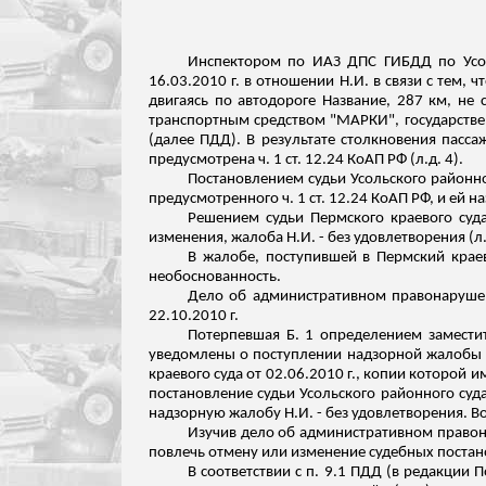
Инспектором по ИАЗ ДПС ГИБДД по
Ус
16.03.2010 г. в отношении Н.И. в связи с тем, 
двигаясь по автодороге Название, 287 км, не 
транспортным средством "МАРКИ", государствен
(далее ПДД). В результате столкновения пасс
предусмотрена ч. 1 ст. 12.24 КоАП РФ (
л.д
. 4).
Постановлением судьи
Усольского
районно
предусмотренного ч. 1 ст. 12.24 КоАП РФ, и ей 
Решением судьи Пермского краевого суда
изменения, жалоба Н.И. - без удовлетворения (
л
В жалобе, поступившей в Пермский краев
необоснованность.
Дело об административном правонарушени
22.10.2010 г.
Потерпевшая Б. 1 определением заместите
уведомлены о поступлении надзорной жалобы 
краевого суда от 02.06.2010 г.,
копии
которой им
постановление судьи
Усольского
районного суда
надзорную жалобу Н.И. - без удовлетворения. Во
Изучив дело об административном правон
повлечь отмену или изменение судебных постан
В соответствии с п. 9.1 ПДД (в редакции