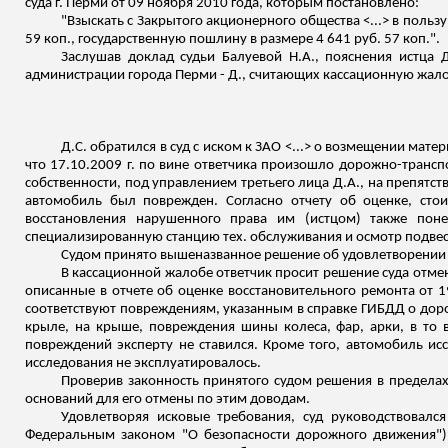
суда г. Перми от 09 ноября 2010 года, которым постановлено:
"Взыскать с Закрытого акционерного общества <...> в пользу
59 коп
.,
государственную пошлину в размере 4 641 руб. 57 коп.".
Заслушав доклад судьи Балуевой Н.А., пояснения истца Д
администрации города
Перми - Д., считающих кассационную жало
Д.С. обратился в суд с иском к ЗАО <...> о возмещении ма
что 17.10.2009 г. по вине ответчика произошло дорожно-транспо
собственности, под управлением третьего лица Д.А., на препят
автомобиль был поврежден.
Согласно отчету об оценке, сто
восстановления нарушенного права им (истцом) также пон
специализированную станцию тех. обслуживания и осмотр подвески
Судом принято вышеназванное решение об удовлетворении 
В кассационной жалобе ответчик просит решение суда отмен
описанные в отчете об оценке восстановительного ремонта от 1
соответствуют повреждениям, указанным в справке ГИБДД о доро
крыле, на крыше, повреждения шины колеса, фар, арки, в то
повреждений эксперту не ставился. Кроме того, автомобиль исс
исследования не эксплуатировалось.
Проверив законность принятого судом решения в пределах 
оснований для его отмены по этим доводам.
Удовлетворяя исковые требования, суд руководствовалс
Федеральным законом "О безопасности дорожного движения"), 