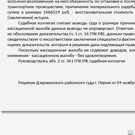
исполнил возложенную на него обязанность по установке и по
транспортное происшествие, причинение материального ущерб
сумму в размере 1666029 руб. - восстановительная стоимость
(заключения) истцом.
Судебная коллегия считает выводы суда о размере причи
кассационной жалобе данные выводы не опровергают
. Ответчик
их обоснование доказательства (ч. 1 ст. 56 ГПК РФ), данным пра
свидетельствует о несоответствии заключения специалиста факт
оценку доказательств, которым в решении дана надлежащая право
Поскольку кассационная жалоба не содержит доводов, вл
изменения - кассационную жалобу - без удовлетворения.
Руководствуясь
абз
. 2 ст. 361 ГПК РФ, судебная коллегия
Решение Дзержинского районного суда г. Перми от 09 ноября