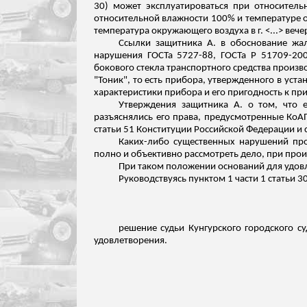
30) может эксплуатироваться при относитель
относительной влажности 100% и температуре
о
температура окружающего воздуха в г. <...> веч
Ссылки защитника А. в обоснование жа
нарушения ГОСТа 5727-88, ГОСТа
Р
51709-2001
бокового стекла транспортного средства произ
"Тоник", то есть прибора, утвержденного в уст
характеристики прибора и его пригодность к пр
Утверждения защитника А. о том, что 
разъяснялись его права, предусмотренные КоА
статьи 51 Конституции Российской Федерации и 
Каких-либо существенных нарушений про
полно и объективно рассмотреть дело, при про
При таком положении оснований для удов
Руководствуясь пунктом 1 части 1 статьи 
решение судьи Кунгурского городского су
удовлетворения.