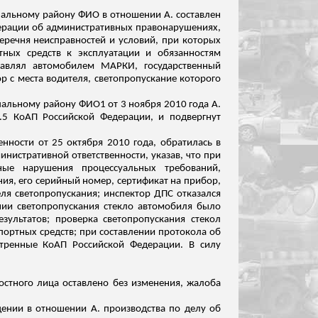
пальному району ФИО в отношении А. составлен
дерации об административных правонарушениях,
 Перечня неисправностей и условий
,
при которых
ных средств к эксплуатации и обязанностям
авлял автомобилем МАРКИ, государственный
р с места водителя, светопропускание которого
ипальному району ФИО
1
от 3 ноября 2010 года А.
.5 КоАП Российской Федерации, и подвергнут
нности от 25 октября 2010 года, обратилась в
нистративной ответственности, указав, что при
ые нарушения процессуальных требований,
ия, его серийный номер, сертификат на прибор,
ля светопропускания; инспектор ДПС отказался
нии светопропускания стекло автомобиля было
ультатов; проверка светопропускания стекол
ортных средств; при составлении протокола об
отренные КоАП Российской Федерации. В силу
остного лица оставлено без изменения, жалоба
щении в отношении А. производства по делу об