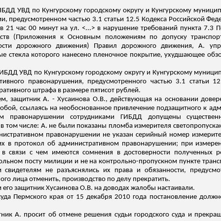
ИБДД УВД по Кунгурскому городскому округу и Кунгурскому муници
, предусмотренном частью 3.1 статьи 12.5 Кодекса Российской Фе
 в 21 час 00 минут на ул. <...> в нарушение требований пункта 7.3
едств (Приложения к Основным положениям по допуску транспорт
ости дорожного движения) Правил дорожного движения, А. упр
вые стекла которого нанесено пленочное покрытие, ухудшающее обзо
ГИБДД УВД по Кунгурскому городскому округу и Кунгурскому муниц
ивного правонарушения, предусмотренного частью 3.1 статьи 12
ативного штрафа в размере пятисот рублей.
м, защитник А. - Хусаинова О.В., действующая на основании довере
лобой, ссылаясь на необоснованное привлечение подзащитного к адми
ом правонарушении сотрудниками ГИБДД допущены существенн
в том числе:
А. не были показаны пломба измерителя светопропускан
инистративном правонарушении не указан серийный номер измерите
их в протокол об административном правонарушении; при измере
, в
связи
с чем имеются сомнения в достоверности полученных рез
ольном посту милиции и не на контрольно-пропускном пункте трансп
 свидетелям не разъяснялись их права и обязанности, предусм
го лица отменить, производство по делу прекратить.
и его защитник Хусаинова О.В. на доводах жалобы настаивали.
суда Пермского края от 15 декабря 2010 года постановление должн
тник А. просит об отмене решения судьи городского суда и прекра