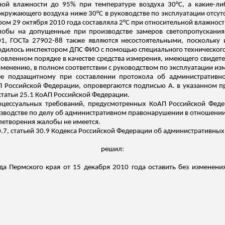
ной влажности до 95% при температуре воздуха 30°C, а какие-л
кружающего воздуха ниже 30°C в руководстве по эксплуатации отсутст
ером 29 октября 2010 года составляла 2°C при относительной влажнос
лобы на допущенные при производстве замеров светопропускани
, ГОСТа 27902-88 также являются несостоятельными, поскольку 
водилось инспектором ДПС ФИО с помощью специального технического 
ановленном порядке в качестве средства измерения, имеющего свиде
именению, в полном соответствии с руководством по эксплуатации из
ее подзащитному при составлении протокола об административн
П Российской Федерации, опровергаются подписью А. в указанном п
статьи 25.1 КоАП Российской Федерации.
цессуальных требований, предусмотренных КоАП Российской Феде
изводстве по делу об административном правонарушении в отношении
летворения жалобы не имеется.
30.7, статьей 30.9 Кодекса Российской Федерации об административных
решил:
да Пермского края от 15 декабря 2010 года оставить без изменения