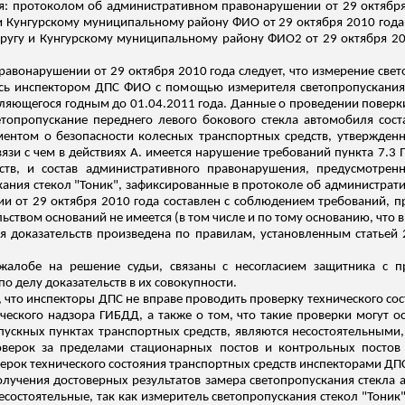
я: протоколом об административном правонарушении от 29 октября
и Кунгурскому муниципальному району ФИО от 29 октября 2010 года
кругу и Кунгурскому муниципальному району ФИО
2
от 29 октября 20
равонарушении от 29 октября 2010 года следует, что измерение свет
сь инспектором ДПС ФИО с помощью измерителя светопропускания 
вляющегося годным до 01.04.2011 года. Данные о проведении поверк
ветопропускание переднего левого бокового стекла автомобиля сос
ментом о безопасности колесных транспортных средств, утвержден
вязи
с чем в действиях А. имеется нарушение требований пункта 7.3 
ств, и состав административного правонарушения, предусмотрен
ания стекол "Тоник", зафиксированные в протоколе об администрат
 от 29 октября 2010 года составлен с соблюдением требований, 
ьством оснований не имеется (в том числе и по тому основанию, что в
я доказатель
ств пр
оизведена по правилам, установленным статьей
алобе на решение судьи, связаны с несогласием защитника с п
о делу доказательств в их совокупности.
, что инспекторы ДПС не вправе проводить проверку технического со
еского надзора ГИБДД, а также о том, что такие проверки могут ос
ускных пунктах транспортных средств, являются несостоятельными
оверок
за пределами стационарных постов и контрольных постов 
верок технического состояния транспортных средств инспекторами ДП
лучения достоверных результатов замера светопропускания стекла
несостоятельные, так как измеритель светопропускания стекол "Тоник"