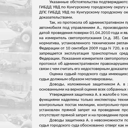
Указанные обстоятельства подтверждаютс
ГИБДД УВД по Кунгурскому городскому округу 
ДПС ГИБДД УВД по Кунгурскому городскому о
доказательствами.
Так, из протокола об административном п
автомобиля под управлением А., производило
датой проведения поверки 01.04.2010 года и я
на измеритель светопропускания (
л.д
. 38). С
норматива, установленного техническим регла
Федерации от 10 сентября 2009 года N 720, в
с
запрещается эксплуатация транспортных сред
Федерации. Показания измерителя светопропуск
протокол об административном правонарушении
связи
с чем считать его недостоверным доказател
Оценка судьей городского суда имеющихс
судьи должным образом мотивированы.
Доводы, изложенные защитником А. в ж
основанными на верной оценке всех собранных п
Утверждения защитника А. в жалобе о том
функциями наделены только инспекторы технич
контрольных постах милиции, контрольно-проп
установлен прямой запрет на проведение пр
отсутствует прямой запрет и на проведение про
Доводы защитника А. о невозможности по
судья городского суда обоснованно отверг как 