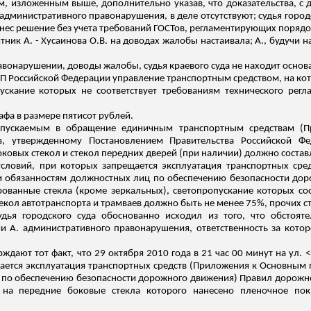
 изложенным выше, дополнительно указав, что доказательства, с 
административного правонарушения, в деле отсутствуют; судья горо
нес решение без учета требований ГОСТов, регламентирующих порядо
итник А. - Хусаинова О.В. на доводах жалобы настаивала; А., будучи
вонарушении, доводы жалобы, судья краевого суда не находит основа
КоАП Российской Федерации управление транспортным средством, на ко
скание которых не соответствует требованиям технического регл
фа в размере пятисот рублей.
выпускаемым в обращение единичным транспортным средствам (П
тв, утвержденному Постановлением Правительства Российской Ф
оковых стекол и стекол передних дверей (при наличии) должно состав
условий, при которых запрещается эксплуатация транспортных с
 и обязанностям должностных лиц по обеспечению безопасности д
ованные стекла (кроме зеркальных), светопропускание которых соот
екол автотранспорта и трамваев должно быть не менее 75%, прочих ст
дья городского суда обоснованно исходил из того, что обстояте
ии А. административного правонарушения, ответственность за котор
дают тот факт, что 29 октября 2010 года в 21 час 00 минут на ул. <
щается эксплуатация транспортных средств (Приложения к Основным 
ц по обеспечению безопасности дорожного движения) Правил дорож
>, на передние боковые стекла которого нанесено пленочное по