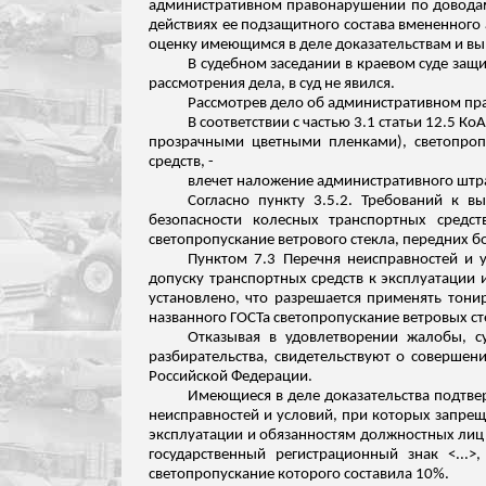
административном правонарушении по доводам,
действиях ее подзащитного состава вмененного 
оценку имеющимся в деле доказательствам и вы
В судебном заседании в краевом суде защ
рассмотрения дела, в суд не явился.
Рассмотрев дело об административном пра
В соответствии с частью 3.1 статьи 12.5 
прозрачными цветными пленками), светопропу
средств, -
влечет наложение административного штра
Согласно пункту 3.5.2. Требований к 
безопасности колесных транспортных средс
светопропускание ветрового стекла, передних б
Пунктом 7.3 Перечня неисправностей и 
допуску транспортных средств к эксплуатации
установлено, что разрешается применять тонир
названного ГОСТа светопропускание ветровых ст
Отказывая в удовлетворении жалобы, су
разбирательства, свидетельствуют о совершен
Российской Федерации.
Имеющиеся в деле доказательства подтверж
неисправностей и условий, при которых запре
эксплуатации и обязанностям должностных ли
государственный регистрационный знак <...
светопропускание которого составила 10%.