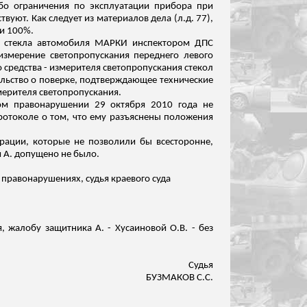
ибо ограничения по эксплуатации прибора при
вуют. Как следует из материалов дела (
л.д
. 77),
ти 100%.
я стекла автомобиля МАРКИ инспектором ДПС
измерение светопропускания переднего левого
средства - измерителя светопропускания стекол
тельство о поверке, подтверждающее технические
мерителя светопропускания.
ом правонарушении 29 октября 2010 года не
ротоколе о том, что ему разъяснены положения
рации, которые не позволили бы всесторонне,
 А. допущено не было.
 правонарушениях, судья краевого суда
, жалобу защитника А. - Хусаиновой О.В. - без
Судья
БУЗМАКОВ С.С.