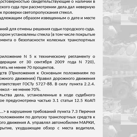
достоверностью свидетельствующие о наличии в
дского суда при рассмотрении дела дал неверную
к проверки светопропускания стекол.
 надлежащим
образом
извещенным о дате и месте
ний для отмены решения судьи городского суда.
тором установлены стекла (в том числе покрытые
амента о безопасности колесных транспортных
риложение N 5 к техническому регламенту о
едерации от 30 сентября 2009 года N 720),
лять не менее 70 процентов.
редств (Приложения к Основным положениям по
орожного движения) Правил дорожного движения
ветствует ГОСТу 5727-88. В силу пункта 2.2.4.
екол - не менее 70%.
льства дела, установленные в ходе судебного
ое предусмотрена частью 3.1 статьи 12.5 КоАП
...> в нарушение требований пункта 7.3 Перечня
положениям по допуску транспортных средств к
ного движения А. управлял автомобилем МАРКИ
,
крытие, ухудшающее обзор с места водителя,