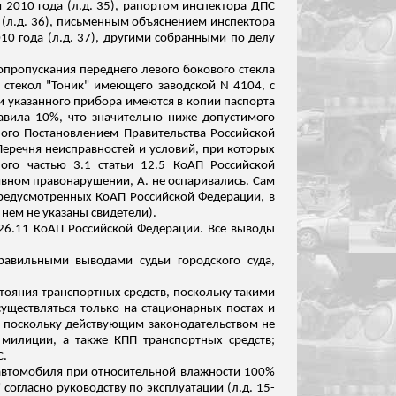
 2010 года (
л.д
. 35), рапортом инспектора ДПС
 (
л.д
. 36), письменным объяснением инспектора
10 года (
л.д
. 37), другими собранными по делу
опропускания переднего левого бокового стекла
стекол "Тоник" имеющего заводской N 4104, с
и указанного прибора имеются в копии паспорта
тавила 10%, что значительно ниже допустимого
ного Постановлением Правительства Российской
Перечня неисправностей и условий, при которых
ного частью 3.1 статьи 12.5 КоАП Российской
ивном правонарушении, А. не оспаривались. Сам
предусмотренных КоАП Российской Федерации, в
 нем не указаны свидетели).
 26.11 КоАП Российской Федерации. Все выводы
равильными выводами судьи городского суда,
стояния транспортных средств, поскольку такими
уществляться только на стационарных постах и
, поскольку действующим законодательством не
милиции, а также КПП транспортных средств;
С.
 автомобиля при относительной влажности 100%
 согласно руководству по эксплуатации (
л.д
. 15-