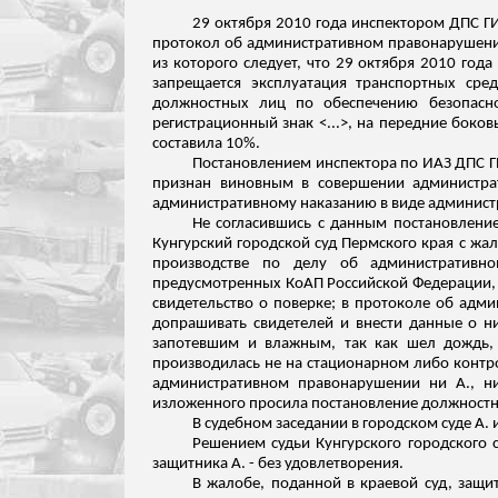
29 октября 2010 года инспектором ДПС Г
протокол об административном правонарушении
из которого следует, что 29 октября 2010 года
запрещается эксплуатация транспортных ср
должностных лиц по обеспечению безопасн
регистрационный знак <...>, на передние боко
составила 10%.
Постановлением инспектора по ИАЗ ДПС 
признан виновным в совершении администрат
административному наказанию в виде администр
Не согласившись с данным постановление
Кунгурский городской суд Пермского края с жа
производстве по делу об административн
предусмотренных КоАП Российской Федерации, 
свидетельство о поверке; в протоколе об адм
допрашивать свидетелей и внести данные о н
запотевшим и влажным, так как шел дождь
производилась не на стационарном либо контр
административном правонарушении ни А., ни
изложенного просила постановление должностно
В судебном заседании в городском суде А. 
Решением судьи Кунгурского городского 
защитника А. - без удовлетворения.
В жалобе, поданной в краевой суд, защи