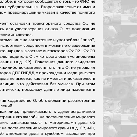
алобе, в котором сообщается о том, что ФИО не
тся неубедительным. Второе заявление от имени
ном правонарушении указан в качестве понятого
ент остановки транспортного средства О., не
 для удостоверения отказа О. от подписания
ояние опьянения.
автомашине на автостоянке и употреблял "пиво",
ранспортным средством в момент его задержания
 что нарядом в составе инспекторов ФИО
2
., ФИО3
лял водитель О., у которого были установлены
зания (
л.д
. 29). Показания данного свидетеля
ких-либо доказательств того, что О. не управлял
екторов ДПС ГИБДД о прохождении медицинского
ела не имеется, как не имеется и доказательств
милиции
, что действовал без умысла. При этом
ритически, поскольку данные лица находятся в
онив ходатайство О. об отложении рассмотрения
влений.
как лица, привлекаемого к административной
отрения его жалобы на постановление мирового
вами,
ознакамливался
с материалами дела об
у на постановление мирового судьи (
л.д
. 39, 40),
 об отложении дела в судебном заседании при