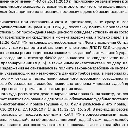
явление от имени ФИО от 25.11.2010 г., приложенное заявителем к ж
едицинского освидетельствования, второго понятого не видел, являе
ожет быть принято во внимание, поскольку в деле об административ
ривлечены при составлении акта и протоколов, а не сразу в мом
должностными лицами ДПС ГИБДД, поскольку понятые привлекались
 отказа О. от прохождения медицинского освидетельствования на сост
лял транспортным средством в момент задержания, а только сидел в 
 12.26 КоАП РФ, не совершал,
необоснованны
. Факт управления О. т
 делу, так из рапорта и объяснения инспекторов ДПС ГИБДД следует,
ственным регистрационным знаком <...>, данной автомашиной управ
ом заседании инспектор ФИО
2
дал аналогичные свидетельстве пока
 правонарушении (
л.д
. 5), а также иным доказательствам по делу.
Ка
го задержания не отказывался выполнить законное требование инсп
и указывающих на незаконность данного требования, в материалах д
нного им отказа от выполнения законного требования сотрудника 
орые О. ссылается в жалобе, правильно оценены мировым судьей к
интересованы в результатах рассмотрения дела.
ного суда рассмотрел дело с нарушением права О. на защиту, откл
может являться основанием для отмены обжалуемых судебных постано
министративном правонарушении, О. были разъяснены его права, 
10.2010 г., 27.10.2010 г. (
л.д
. 11, 12, 13, 15, 28).
В период до рассм
О. пользовался предусмотренными КоАП РФ процессуальными пра
 заявлял ходатайства об опросе свидетелей (
л.д
. 15), сам подал жалоб
деле защитника
воспользоваться не пожелал, заявив ходатайство