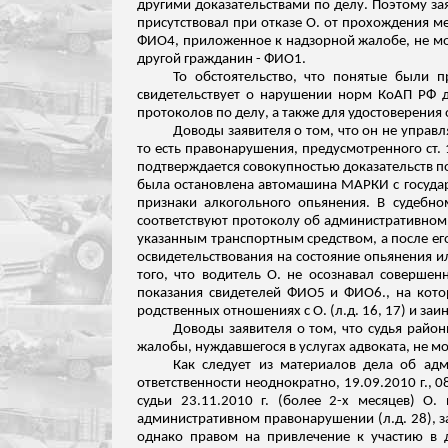
другими доказательствами по делу. Поэтому за
присутствовал при отказе О. от прохождения м
ФИО
4
, приложенное к надзорной жалобе, не м
другой гражданин - ФИО1.
То обстоятельство, что понятые были п
свидетельствует о нарушении норм КоАП РФ 
протоколов по делу, а также для удостоверения
Доводы заявителя о том, что он не управ
то есть правонарушения, предусмотренного ст.
подтверждается совокупностью доказательств по
была остановлена автомашина МАРКИ с государ
признаки алкогольного опьянения. В судебн
соответствуют протоколу об административном
указанным транспортным средством, а после е
освидетельствования на состояние опьянения ил
того, что водитель О. не осознавал соверше
показания свидетелей ФИО5 и ФИО
6
., на кот
родственных отношениях с О. (
л.д
. 16, 17) и за
Доводы заявителя о том, что судья район
жалобы, нуждавшегося в услугах адвоката, не 
Как следует из материалов дела об ад
ответственности неоднократно, 19.09.2010 г., 08.
судьи 23.11.2010 г. (более 2-х месяцев) 
административном правонарушении (
л.д
. 28),
однако правом на привлечение к участию в 