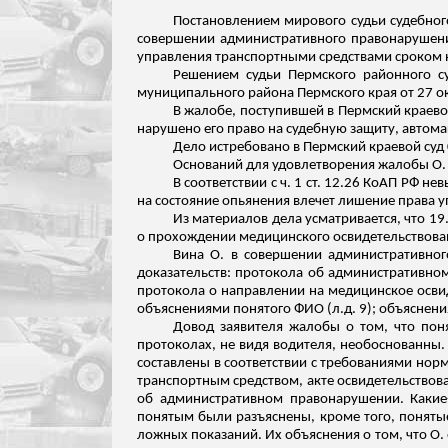
Постановлением мирового судьи судебног
совершении административного правонарушения
управления транспортными средствами сроком н
Решением судьи Пермского районного су
муниципального района Пермского края от 27 ок
В жалобе, поступившей в Пермский краевой
нарушено его право на судебную защиту, автома
Дело истребовано в Пермский краевой суд 0
Оснований для удовлетворения жалобы О. 
В соответствии с ч. 1 ст. 12.26 КоАП РФ
на состояние опьянения влечет лишение права у
Из материалов дела усматривается, что 19.
о прохождении медицинского освидетельствован
Вина О. в совершении административног
доказательств: протокола об административном
протокола о направлении на медицинское освиде
объяснениями понятого ФИО (
л.д
. 9); объясне
Довод заявителя жалобы о том, что пон
протоколах, не видя водителя,
необоснованны
составлены в соответствии с требованиями норм
транспортным средством, акте освидетельствов
об административном правонарушении.
Какие-
понятым были разъяснены, кроме того, поняты
ложных показаний. Их объяснения о том, что О.