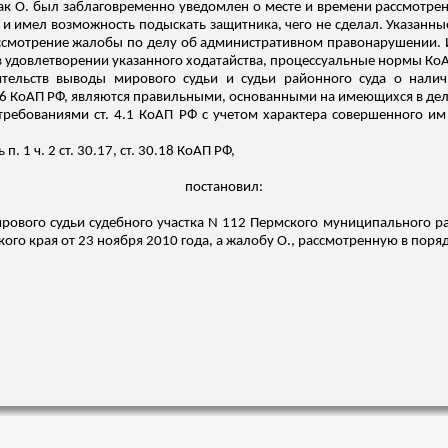
 как О. был заблаговременно уведомлен о месте и времени рассмот
 г. и имел возможность подыскать защитника, чего не сделал. Указанн
ссмотрение жалобы по делу об административном правонарушении. Из
в удовлетворении указанного ходатайства, процессуальные нормы КоА
тельств выводы мирового судьи и судьи районного суда о наличи
.26 КоАП РФ, являются правильными, основанными на имеющихся в дел
с требованиями ст. 4.1 КоАП РФ с учетом характера совершенного и
 1 ч. 2 ст. 30.17, ст. 30.18 КоАП РФ,
постановил:
рового судьи судебного участка N 112 Пермского муниципального ра
го края от 23 ноября 2010 года, а жалобу О., рассмотренную в поряд