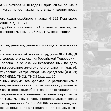
т 27 октября 2010 года О. признан виновным в
инистративное наказание в виде лишения права
ого судьи судебного участка N 112 Пермского
ения (
л.д
. 50-52).
 судебных постановлений, заявитель считает, что
енного ч. 1 ст. 12.26 КоАП РФ не совершал.
 прохождении медицинского освидетельствования
.
олнить законное требование сотрудника ДПС ГИБДД
вил дорожного движения Российской Федерации.
ановлена на основании исследованных по делу
ия на состояние алкогольного опьянения (
л.д
. 6);
от управления транспортным средством (
л.д
. 7);
 ДПС ГИБДД ФИО2, ФИО3 (
л.д
. 11, 12)
альных документов, формально расписавшись в
ении, перечисленные процессуальные документы
и как в протоколе об отстранении от управления
а медицинское освидетельствование и протоколе
ми ГИБДД, отсутствуют. Процессуальные права
мотренной ст. 17.9 КоАП РФ, за дачу заведомо
яние опьянения в их присутствии, согласуются с