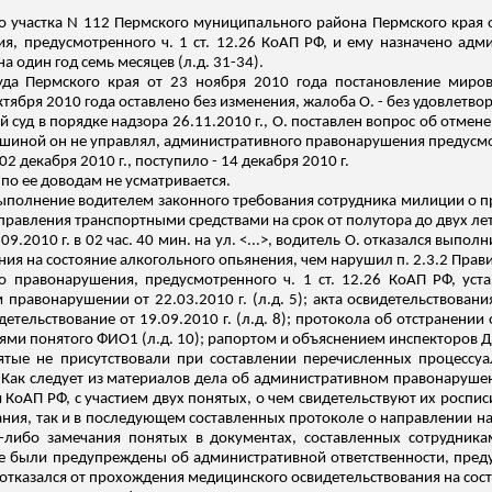
о участка N 112 Пермского муниципального района Пермского края о
, предусмотренного ч. 1 ст. 12.26 КоАП РФ, и ему назначено адм
а один год семь месяцев (
л.д
. 31-34).
да Пермского края от 23 ноября 2010 года постановление миров
тября 2010 года оставлено без изменения, жалоба О. - без удовлетвор
 суд в порядке надзора 26.11.2010 г., О. поставлен вопрос об отмене
шиной он не управлял, административного правонарушения предусмотр
2 декабря 2010 г., поступило - 14 декабря 2010 г.
по ее доводам не усматривается.
 невыполнение водителем законного требования сотрудника милиции о
правления транспортными средствами на срок от полутора до двух лет
09.2010 г. в 02 час. 40 мин. на ул. <...>, водитель О. отказался вып
ия на состояние алкогольного опьянения, чем нарушил п. 2.3.2 Пра
о правонарушения, предусмотренного ч. 1 ст. 12.26 КоАП РФ, уст
 правонарушении от 22.03.2010 г. (
л.д
. 5); акта освидетельствован
тельствование от 19.09.2010 г. (
л.д
. 8);
протокола об отстранении 
ниями понятого ФИО
1
(
л.д
. 10); рапортом и объяснением инспекторов
ятые не присутствовали при составлении перечисленных процессу
.
Как следует из материалов дела об административном правонаруш
 КоАП РФ, с участием двух понятых, о чем свидетельствуют их роспис
ания, так и в последующем составленных протоколе о направлении н
либо замечания понятых в документах, составленных сотрудника
е были предупреждены об административной ответственности, предус
 отказался от прохождения медицинского освидетельствования на состо