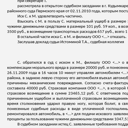
при секретаре Т.
рассмотрела в открытом судебном заседании в г. Кудымкар
районного суда Пермского края от 02.11.2010 года, которым пост
Иск С. к М. удовлетворить частично.
Взыскать с М. в пользу С. материальный ущерб в размере 
чужими денежными средствами в размере 101 руб. 59 коп., в во
3500 руб., в возмещение транспортных расходов 657 руб., всего 1
В остальной части иска С. к М. и филиал
у ООО
<...> отказать.
Заслушав доклад судьи Истоминой Т.А., судебная коллегия
С. обратился в суд с иском к М., филиалу ООО <...> о
компенсации морального вреда в размере 20000 руб. и понесенны
26.11.2009 года в 16 часов 10 минут управляя автомобилем <...>,
района, в заднюю левую сторону его автомобиля въехал автомоб
причинены механические повреждения. Согласно счета-фактуры
составила 40000 руб. Страховая компания ООО <...>, в которой
страховое возмещение в сумме 23465,12 руб. С ответчиков 
причиненным ущербом и выплаченной страховым возмещением
время столкновения ударил правую ногу, которая болит, в св
понесенные судебные расходы в виде уплаченной госпошлины 5
ремонтировался автомобиль, в <...> для подачи искового
заявлени
проценты за пользование чужими денежными средствами 1047,53
В судебном заседании истец С. заявленные требования подд