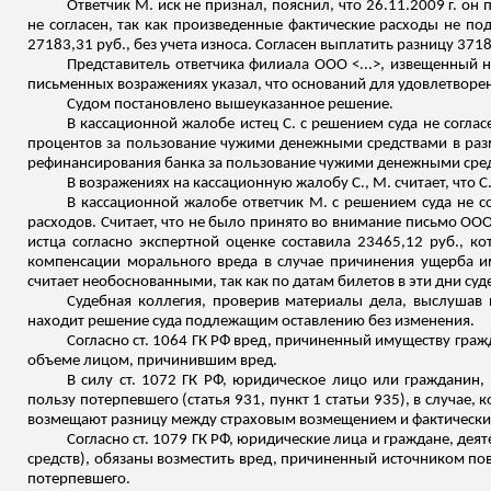
Ответчик М. иск не признал, пояснил, что 26.11.2009 г. он
не
согласен
, так как произведенные фактические расходы не по
27183,31 руб., без учета износа. Согласен выплатить разницу 37
Представитель ответчика филиал
а ООО
<...>, извещенный н
письменных возражениях указал, что оснований для удовлетворени
Судом постановлено вышеуказанное решение.
В кассационной жалобе истец С. с решением суда не соглас
процентов за пользование чужими денежными средствами в разм
рефинансирования банка за пользование чужими денежными средс
В возражениях на кассационную жалобу С., М. считает, что С
В кассационной жалобе ответчик М. с решением суда не со
расходов. Считает, что не было принято во внимание письм
о ОО
истца согласно экспертной оценке составила 23465,12 руб., 
компенсации морального вреда в случае причинения ущерба им
считает необоснованными, так как по датам билетов в эти дни суд
Судебная коллегия, проверив материалы дела, выслушав 
находит решение суда подлежащим оставлению без изменения.
Согласно ст. 1064 ГК РФ вред, причиненный имуществу гра
объеме лицом, причинившим вред.
В силу ст. 1072 ГК РФ, юридическое лицо или гражданин,
пользу потерпевшего (статья 931, пункт 1 статьи 935), в случае
возмещают разницу между страховым возмещением и фактическ
Согласно ст. 1079 ГК РФ, юридические лица и граждане, д
средств), обязаны возместить вред, причиненный источником по
потерпевшего.