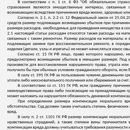
В соответствии с п. 1 ст. 6 ФЗ "Об обязательном страх
страхования являются имущественные интересы, связанные с
возникающим вследствие причинения вреда жизни, здоровью или 
Согласно п. 2.1, п. 2.2 ст. 12 Федеральный закон от 25.0
средств размер подлежащих возмещению убытков при причинени
размере расходов, необходимых для приведения имущества в сост
2.1 настоящей статьи расходам относятся также расходы на мат
связанных с таким ремонтом. Размер расходов на материалы и з
подлежащих замене при восстановительном ремонте, в порядк
изделия (детали, узлы и агрегаты) не может начисляться износ св
Согласно ст. 15 ГК РФ лицо, право которого нарушено, 
предусмотрено возмещение убытков в меньшем размере.
Под 
произвести для восстановления нарушенного права, утрата ил
получило бы при обычных условиях гражданского оборота, если 
В силу ст. 395 ГК РФ за пользование чужими денежными ср
уплате либо неосновательного получения или сбережения за счет 
В соответствии со ст. 151 ГК РФ, если гражданину причи
неимущественные права либо посягающие на принадлежащие гра
может наложить на нарушителя обязанность денежной компенсац
При определении размера компенсации морального вр
обстоятельства. Суд должен также учитывать степень физически
вред.
В силу п. 2 ст. 1101 ГК РФ размер компенсации морально
нравственных страданий, а также степени вины
причинителя
в
компенсации вреда должны учитываться требования разумности и