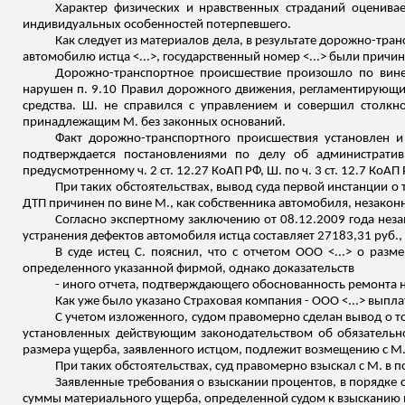
Характер физических и нравственных страданий оценива
индивидуальных особенностей потерпевшего.
Как следует из материалов дела, в результате дорожно-тра
автомобилю истца <...>, государственный номер <...> были прич
Дорожно-транспортное происшествие произошло по вине 
нарушен п. 9.10 Правил дорожного движения, регламентирующи
средства. Ш. не справился с управлением и совершил столкн
принадлежащим М. без законных оснований.
Факт дорожно-транспортного происшествия установлен и
подтверждается постановлениями по делу об администрати
предусмотренному ч. 2 ст. 12.27 КоАП РФ, Ш. по ч. 3 ст. 12.7 КоАП 
При таких обстоятельствах, вывод суда первой инстанции о 
ДТП причинен по вине М., как собственника автомобиля, незако
Согласно экспертному заключению от 08.12.2009 года нез
устранения дефектов автомобиля истца составляет 27183,31 руб., 
В суде истец С. пояснил, что с отчетом ООО <...> о раз
определенного указанной фирмой, однако доказательств
- иного отчета, подтверждающего обоснованность ремонта н
Как уже было указано Страховая компания - ООО <...> выпла
С учетом изложенного, судом правомерно сделан вывод о то
установленных действующим законодательством об обязательно
размера ущерба, заявленного истцом, подлежит возмещению с М. 
При таких обстоятельствах, суд правомерно взыскал с М. в по
Заявленные требования о взыскании процентов, в порядке ст.
суммы материального ущерба, определенной судом к взысканию в