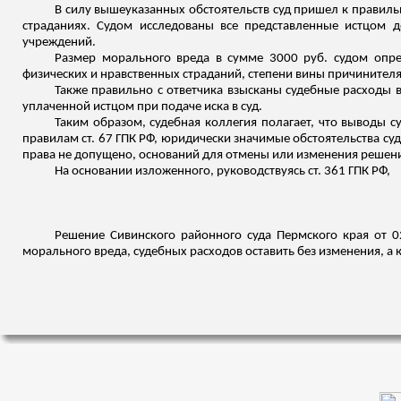
В силу вышеуказанных обстоятельств суд пришел к правиль
страданиях. Судом исследованы все представленные истцом до
учреждений.
Размер морального вреда в сумме 3000 руб. судом
опр
физических и нравственных страданий, степени вины
причинител
Также правильно с ответчика взысканы судебные расходы в
уплаченной истцом при подаче иска в суд.
Таким образом, судебная коллегия полагает, что выводы с
правилам ст. 67 ГПК РФ, юридически значимые обстоятельства с
права не допущено, оснований для отмены или изменения решени
На основании
изложенного
, руководствуясь ст. 361 ГПК РФ,
Решение
Сивинского
районного суда Пермского края от 02
морального вреда, судебных расходов оставить без изменения, а