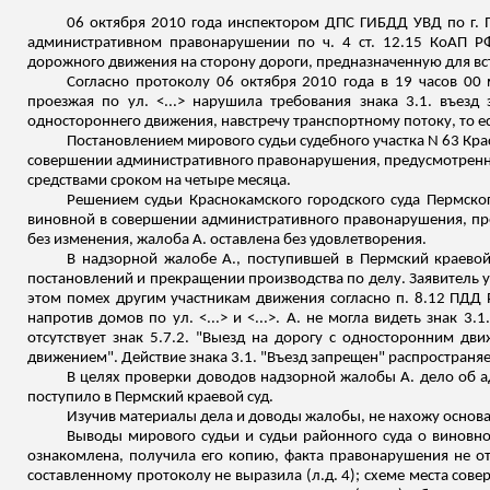
06 октября 2010 года инспектором ДПС ГИБДД УВД по г. П
административном правонарушении по ч. 4 ст. 12.15 КоАП Р
дорожного движения на сторону дороги, предназначенную для вс
Согласно протоколу 06 октября 2010 года в 19 часов 00 
проезжая по ул. <...> нарушила требования знака 3.1. въез
одностороннего движения, навстречу транспортному потоку, то ес
Постановлением мирового судьи судебного участка N 63
Кра
совершении административного правонарушения, предусмотренног
средствами сроком на четыре месяца.
Решением судьи
Краснокамского
городского суда Пермског
виновной в совершении административного правонарушения, пред
без изменения, жалоба А. оставлена без удовлетворения.
В надзорной жалобе А., поступившей в Пермский краевой
постановлений и прекращении производства по делу. Заявитель у
этом помех другим участникам движения согласно п. 8.12 ПДД 
напротив домов по ул. <...> и <...>. А. не могла видеть знак 3
отсутствует знак 5.7.2. "Выезд на дорогу с односторонним дви
движением". Действие знака 3.1. "Въезд запрещен" распространяе
В целях проверки доводов надзорной жалобы А. дело об 
поступило в Пермский краевой суд.
Изучив материалы дела и доводы жалобы, не нахожу основ
Выводы мирового судьи и судьи районного суда о виновн
ознакомлена, получила его копию, факта правонарушения не отр
составленному протоколу не выразила (
л.д
. 4); схеме места со