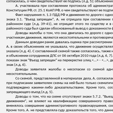
согласилась, о чем свидетельствует ее подпись (
л.д
. 5); объяснен
А. участвовала при составлении протокола об администра
Конституции РФ, ст. 25.1 КоАП РФ, о чем свидетельствуют ее подпи
Факт нарушения п. 1.3 ПДД РФ и движения по дороге с одн
знака 3.1. "Въезд запрещен", А. не отрицала при составлении
районном суде (
л.д
. 39-41), не отрицает этого по существу и
районного суда был сделан обоснованный вывод о доказанности
Доводы жалобы о том, что она двигалась по дороге с одн
участникам движения, являются несостоятельными и противореч
Данным доводам ранее давалась оценка при рассмотрении 
А. в своих объяснениях не указывала, что движение осуществля
указала (
л.д
. 4). С составленной схемой также согласилась, также 
и объяснении сотрудников ДПС от 06 октября 2010 года (
л.д
. 6, 
показан знак "Въезд запрещен" на перекрестке улиц <...> - <...>
знак (
л.д
. 6).
Доводы заявителя жалобы о несогласии со схемой адм
несостоятельными.
Со схемой, представленной в материалах дела, А. согласила
при подписании заявителем схемы на ней было только схематично
подтверждено какими-либо доказательствами. Кроме того, согл
запрещающего въезд (
л.д
. 5).
Доводы о том, что на схеме отсутствуют знаки 5.7.2. "Вые
движением", не влияют на квалификацию совершенного правон
вменялось совершение административного правонарушения, сос
Кроме того, А. не представляла суду доказательств того, что дан