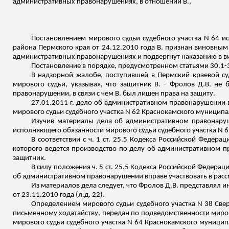
административных правонарушениях
, в отношении В.,
Постановлением мирового судьи судебного участка N 64 и
района Пермского края от 24.12.2010 года В. признан виновным
административных правонарушениях и подвергнут наказанию в ви
Постановление в порядке, предусмотренном статьями 30.1-
В надзорной жалобе, поступившей в Пермский краевой суд
мирового судьи, указывая, что защитник В. - Фролов Д.В. н
правонарушении, в
связи
с чем В. был лишен права на защиту.
27.01.2011 г. дело об административном правонарушении в
мирового судьи судебного участка N 62
Краснокамского
муниципал
Изучив материалы дела об административном правонаруш
исполняющего обязанности мирового судьи судебного участка N 
В соответствии с ч. 1 ст. 25.5 Кодекса Российской Феде
которого ведется производство по делу об административном 
защитник.
В силу положения ч. 5 ст. 25.5 Кодекса Российской Федер
об административном правонарушении вправе участвовать в расс
Из материалов дела следует, что Фролов Д.В. представлял
от 23.11.2010 года (
л.д
. 22).
Определением мирового судьи судебного участка N 38 Свер
письменному ходатайству, передан по подведомственности миров
мирового судьи судебного участка N 64
Краснокамского
муниципа