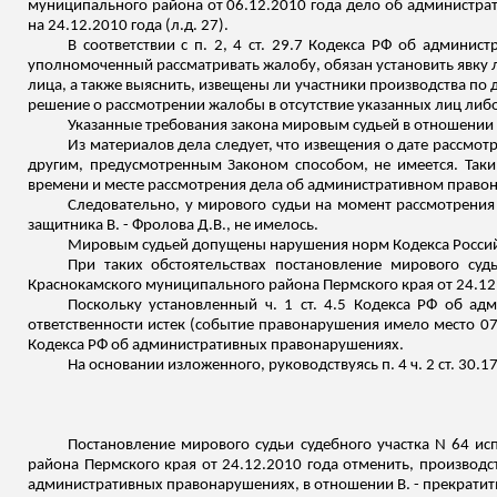
муниципального района от 06.12.2010 года дело об администра
на 24.12.2010 года (
л.д
. 27).
В соответствии с п. 2, 4 ст. 29.7 Кодекса РФ об админ
уполномоченный рассматривать жалобу, обязан установить явку л
лица, а также выяснить, извещены ли участники производства по 
решение о рассмотрении жалобы в отсутствие указанных лиц либ
Указанные требования закона мировым судьей в отношении 
Из материалов дела следует, что извещения о дате рассмот
другим, предусмотренным Законом способом, не имеется. Таки
времени и месте рассмотрения дела об административном право
Следовательно, у мирового судьи на момент рассмотрени
защитника В. - Фролова Д.В., не имелось.
Мировым судьей допущены нарушения норм Кодекса Россий
При таких обстоятельствах постановление мирового суд
Краснокамского
муниципального района Пермского края от 24.12
Поскольку установленный ч. 1 ст. 4.5 Кодекса РФ об а
ответственности истек (событие правонарушения имело место 07.1
Кодекса РФ об административных правонарушениях.
На основании изложенного, руководствуясь п. 4 ч. 2 ст. 3
Постановление мирового судьи судебного участка N 64 и
района Пермского края от 24.12.2010 года отменить, производс
административных правонарушениях, в отношении В. - прекратит