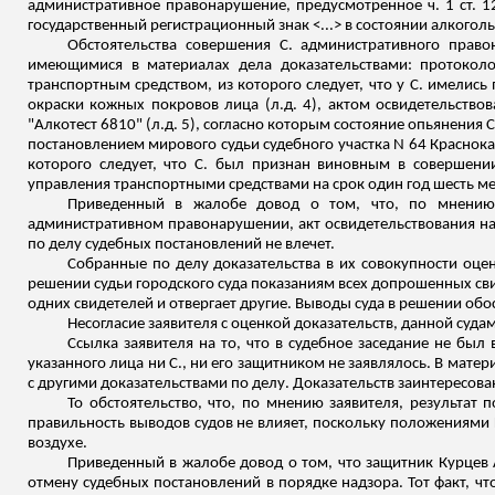
административное правонарушение, предусмотренное ч. 1 ст. 12.
государственный регистрационный знак <...> в состоянии алкогол
Обстоятельства совершения С. административного право
имеющимися в материалах дела доказательствами: протокол
транспортным средством, из которого следует, что у С. имелись
окраски кожных покровов лица (
л.д
. 4
),
актом освидетельствов
"
Алкотест
6810" (
л.д
. 5), согласно которым состояние опьянения 
постановлением мирового судьи судебного участка N 64
Краснок
которого следует, что С. был
признан виновным в совершении 
управления транспортными средствами на срок один год шесть ме
Приведенный в жалобе довод о том, что, по мнению 
административном правонарушении, акт освидетельствования на
по делу судебных постановлений не влечет.
Собранные по делу доказательства в их совокупности оцен
решении судьи городского суда показаниям всех допрошенных св
одних свидетелей и отвергает другие. Выводы суда в решении об
Несогласие заявителя с оценкой доказательств, данной суда
Ссылка заявителя на то, что в судебное заседание не был
указанного лица ни С., ни его защитником не
заявлялось
. В мате
с другими доказательствами по делу. Доказательств заинтересова
То обстоятельство, что, по мнению заявителя, результат 
правильность выводов судов не влияет, поскольку положениям
воздухе.
Приведенный в жалобе довод о том, что защитник
Курцев
отмену судебных постановлений в порядке надзора. Тот факт, ч