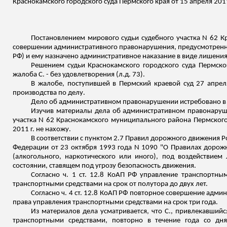
Краснокамского
городского суда Пермского края от 15 апреля 2011
Постановлением мирового судьи судебного участка N 62
К
совершении административного правонарушения, предусмотренног
РФ) и ему назначено административное наказание в виде лишения
Решением судьи
Краснокамского
городского суда Пермског
жалоба С. - без удовлетворения (
л.д
. 73).
В жалобе, поступившей в Пермский краевой суд 27 апрел
производства по делу.
Дело об административном правонарушении истребовано в Пе
Изучив материалы дела об административном правонаруш
участка N 62
Краснокамского
муниципального района Пермского 
2011 г. не нахожу.
В соответствии с пунктом 2.7 Правил дорожного движения 
Федерации от 23 октября 1993 года N 1090 "О Правилах дорож
(алкогольного, наркотического или иного), под воздействи
состоянии, ставящем под угрозу безопасность движения.
Согласно ч. 1 ст. 12.8 КоАП РФ управление транспортны
транспортными средствами на срок от полутора до двух лет.
Согласно ч. 4 ст. 12.8 КоАП РФ повторное совершение адми
права управления транспортными средствами на срок три года.
Из материалов дела усматривается, что С., привлекавшийс
транспортными средствами, повторно в течение года со дн