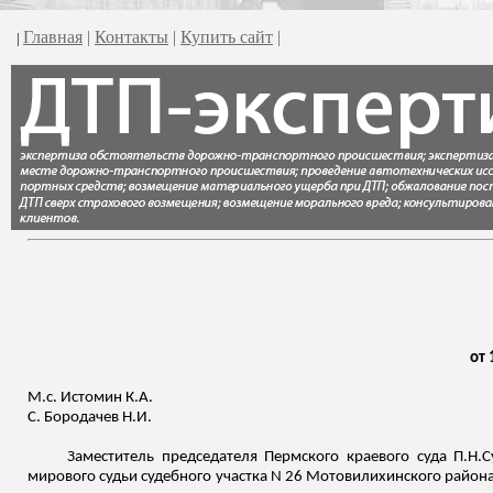
Главная
|
Контакты
|
Купить сайт
|
|
от 
М.
с
. Истомин К.А.
С.
Бородачев
Н.И.
Заместитель председателя Пермского краевого суда
П.Н.С
мирового судьи судебного участка N 26 Мотовилихинского района 