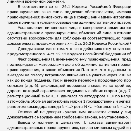
линиями временной разметки.
В соответствии со ст. 26.1 Кодекса Российской Федера
правонарушении выяснению подлежат обстоятельства, имеющи
правонарушения; виновность лица в совершении административн
также причины и условия совершения административного правон
Установление виновности лица в совершении администра
административном правонарушении, объяснений лица, в отношен
отсутствии возможности для соблюдения соответствующих прави
доказательств, предусмотренных ч. 2
ст. 26.2 Кодекса Российско
Доводы заявителя о том, что в его действиях отсутствует
предусмотренного ч. 4 ст. 12.12 Кодекса Российской Федерации 
Факт совершения П. вмененного ему правонарушения, преду
подтверждается материалами дела об административном правон
правонарушения, а также объяснения П. о том, что с данным н
выездом на полосу встречного движения на участке через 900 м
как до конца подъема, так и вместе перелома продольного про
согласен (
л.д
. 6), дислокацией дорожных знаков, из которой в
дороги, который ограничивает видимость с
обоих
сторон (
л.д
. 
регистрационный знак <...>, двигался по автодороге <...> по напр
автомобиль обогнал автомобиль марки 1 государственный регист
рапортом командира взвода N <...> роты N <...> батальона N <..
Оснований не доверять указанным доказательствам у мир
доказательств с нарушением требований закона, не установлено.
Вывод о наличии в действиях П. состава администрат
административных правонарушениях, сделан мировым судьей и су