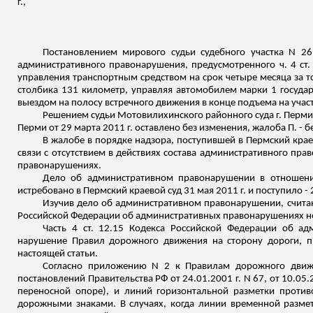
г.,
Постановлением мирового судьи судебного участка N 2
административного правонарушения, предусмотренного ч. 4 ст
управления транспортным средством на срок четыре месяца за то,
столбика 131 километр, управляя автомобилем марки 1 государс
выездом на полосу встречного движения в конце подъема на учас
Решением судьи Мотовилихинского районного суда г. Перми 
Перми от 29 марта 2011 г. оставлено без изменения, жалоба П. - б
В жалобе в порядке надзора, поступившей в Пермский краев
связи с отсутствием в действиях состава административного пр
правонарушениях.
Дело об административном правонарушении в отношении
истребовано в Пермский краевой суд 31 мая 2011 г. и поступило - 
Изучив дело об административном правонарушении, считаю 
Российской Федерации об административных правонарушениях не
Часть 4 ст. 12.15 Кодекса Российской Федерации об ад
нарушение Правил дорожного движения на сторону дороги, п
настоящей статьи.
Согласно приложению N 2 к Правилам дорожного движе
постановлений Правительства РФ от 24.01.2001 г. N 67, от 10.05
переносной опоре), и линий горизонтальной разметки против
дорожными знаками. В случаях, когда линии временной размет