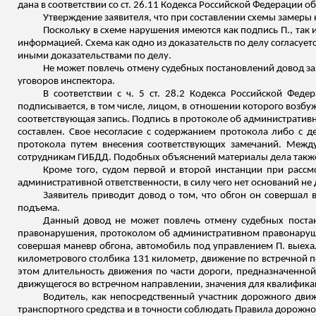
дана в соответствии со ст. 26.11 Кодекса Российской Федерации
Утверждение заявителя, что при составлении схемы замеры 
Поскольку в схеме нарушения имеются как подпись П., так и
информацией. Схема как одно из доказательств по делу согласует
иными доказательствами по делу.
Не может повлечь отмену судебных постановлений довод зая
уговоров инспектора.
В соответствии с ч. 5 ст. 28.2 Кодекса Российской Фе
подписывается, в том числе, лицом, в отношении которого возбу
соответствующая запись. Подпись в протоколе об административ
составлен. Свое несогласие с содержанием протокола либо с 
протокола путем внесения соответствующих замечаний. Межд
сотрудникам ГИБДД. Подобных объяснений материалы дела также 
Кроме того, судом первой и второй инстанции при рассм
административной ответственности, в силу чего нет оснований
Заявитель приводит довод о том, что обгон он совершал в
подъема.
Данный довод не может повлечь отмену судебных постан
правонарушения, протоколом об административном правонарушен
совершая маневр обгона, автомобиль под управлением П. выехал
километрового столбика 131 километр
, движение по встречной 
этом длительность движения по части дороги, предназначенной 
движущегося во встречном направлении, значения для квалифика
Водитель, как непосредственный участник дорожного дви
транспортного средства и в точности соблюдать Правила дорожно