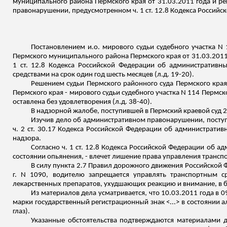
муниципального района Пермского края от 31.03.2011 года и ре
правонарушении
, предусмотренном ч. 1 ст. 12.8 Кодекса Росси
Постановлением
и.о
. мирового судьи судебного участка N
Пермского муниципального района Пермского края от 31.03.2011
1 ст. 12.8 Кодекса Российской Федерации об административ
средствами на срок один год
шесть месяцев (
л.д
. 19-20).
Решением судьи Пермского районного суда Пермского края
Пермского края - мирового судьи судебного участка N 114 Пермск
оставлена без удовлетворения (
л.д
. 38-40).
В надзорной жалобе, поступившей в Пермский краевой суд 2
Изучив дело об административном правонарушении, поступи
ч. 2 ст. 30.17 Кодекса Российской Федерации об администрати
надзора.
Согласно ч. 1 ст. 12.8 Кодекса Российской Федерации об
состоянии опьянения, - влечет лишение права управления транспо
В силу пункта 2.7 Правил дорожного движения Российской 
г. N 1090, водителю запрещается управлять транспортным ср
лекарственных препаратов, ухудшающих реакцию и внимание, в б
Из материалов дела усматривается, что 10.03.2011 года в 0
марки государственный регистрационный знак <...> в состоянии а
глаз).
Указанные обстоятельства подтверждаются материалами 