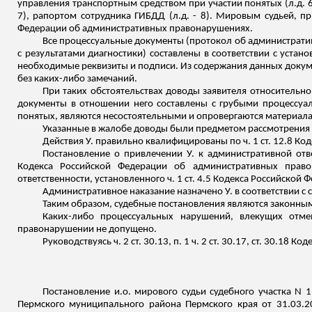
управления транспортным средством при участии понятых (
л.д
. 
7), рапортом сотрудника ГИБДД (
л.д
. - 8). Мировым судьей, п
Федерации об административных правонарушениях.
Все процессуальные документы (протокол об администрати
с результатами диагностики) составлены в соответствии с уст
необходимые реквизиты и подписи.
Из содержания данных докуме
без каких-либо замечаний.
При таких обстоятельствах доводы заявителя относительно
документы в отношении него составлены с грубыми процессуал
понятых, являются несостоятельными и опровергаются материал
Указанные в жалобе доводы были предметом рассмотрения 
Действия У. правильно квалифицированы по ч. 1 ст. 12.8 
Постановление о привлечении У. к административной отв
Кодекса Российской Федерации об административных право
ответственности, установленного ч. 1 ст. 4.5 Кодекса Российско
Административное наказание назначено У. в соответствии с
Таким образом, судебные постановления являются законны
Каких-либо процессуальных нарушений, влекущих отме
правонарушении не допущено.
Руководствуясь ч. 2 ст. 30.13, п. 1 ч. 2 ст. 30.17, ст. 30.
Постановление
и.о
. мирового судьи судебного участка N 
Пермского муниципального района Пермского края от 31.03.20