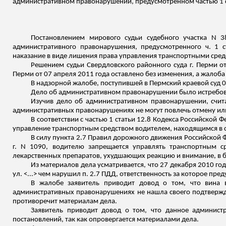
административном правонарушении, предусмотренном частью 1 с
Постановлением мирового судьи судебного участка N 
административного правонарушения, предусмотренного ч. 1 
наказание в виде лишения права управления транспортными средст
Решением судьи Свердловского районного суда г. Перми от
Перми от 07 апреля 2011 года оставлено без изменения, а жалоба 
В надзорной жалобе, поступившей в Пермский краевой суд 03
Дело об административном правонарушении было истребован
Изучив дело об административном правонарушении, счита
административных правонарушениях не могут повлечь отмену ил
В соответствии с частью 1 статьи 12.8 Кодекса Российск
управление транспортным средством водителем, находящимся в 
В силу пункта 2.7 Правил дорожного движения Российской 
г. N 1090, водителю запрещается управлять транспортным ср
лекарственных препаратов, ухудшающих реакцию и внимание, в б
Из материалов дела усматривается, что 27 декабря 2010 года
ул. <...> чем нарушил п. 2.7 ПДД, ответственность за
которое
преду
В жалобе заявитель приводит довод о том, что вина 
административных правонарушениях не нашла своего подтвержд
противоречит материалам дела.
Заявитель приводит довод о том, что данное админис
постановлений, так как опровергается материалами дела.