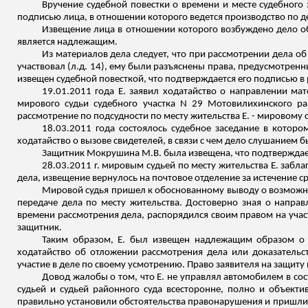
Вручение судебной повестки о времени и месте судебного
подписью лица, в отношении которого ведется производство по д
Извещение лица в отношении которого возбуждено дело 
является надлежащим.
Из материалов дела следует, что при рассмотрении дела о
участвовал (
л.д
. 14), ему были разъяснены права, предусмотренн
извещен судебной повесткой, что подтверждается его подписью в 
19.01.2011 года Е. заявил ходатайство о направлении мате
мирового судьи судебного участка N 29 Мотовилихинского р
рассмотрение по подсудности по месту жительства Е. - мировому с
18.03.2011 года состоялось судебное
заседание
в котором
ходатайство о вызове свидетелей, в
связи
с чем дело слушанием бы
Защитник Мокрушина М.В. была извещена, что подтверждает
28.03.2011 г. мировым судьей по месту жительства Е. заб
дела, извещение вернулось на почтовое отделение за истечение ср
Мировой судья пришел к обоснованному выводу о возможно
передаче дела по месту жительства. Достоверно зная о напра
времени рассмотрения дела, распорядился своим правом на участ
защитник.
Таким образом, Е. был извещен надлежащим образом о 
ходатайство об отложении рассмотрения дела или доказательс
участие в деле по своему усмотрению. Право заявителя на защиту
Довод жалобы о том, что Е. не управлял автомобилем в со
судьей и судьей районного суда всесторонне, полно и объект
правильно установили обстоятельства правонарушения и пришли 