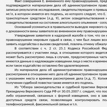
Факт совершения Е. вмененного ему правонарушения, пред
подтверждается материалами дела об административном прав
записью результатов исследования, свидетельствующим о превыш
мг/л, в котором имеется его подпись, из которого следует, что Е
транспортным средством (
л.д
. 9), актом освидетельствования 
освидетельствования на состояние алкогольного опьянения -
согл
Оснований усомниться в правильности выводов мирового суд
о доказанности вины заявителя во вмененном ему правонарушени
Утверждение заявителя в надзорной жалобе о том, что о
правонарушении мировым судьей в связи, с чем был лишен возм
заявить ходатайства о вызове свидетелей, повлечь отмену обжа
В соответствии с ч. 2 ст. 25.1 Кодекса Российской 
рассматривается с участием лица, в отношении которого ведет
может быть рассмотрено лишь в случаях, предусмотренных част
имеются данные о надлежащем извещении лица о месте и времени
если такое ходатайство оставлено без удовлетворения.
Из материалов дела об административном правонарушени
рассмотрения в отношении него дела об административном пра
с указанием места и времени рассмотрения дела (
л.д
. 7). Коп
получении судебной повестки также имеется его подпись.
Из "Обзора законодательства и судебной практики Верхо
Президиума Верховного Суда РФ от 30.05.2007 г. следует, что 
либо ограничений, связанных с формой извещения, оно в за
доступных средств связи, позволяющих контролировать по
телефонограммой, факсимильной связью и т.п.