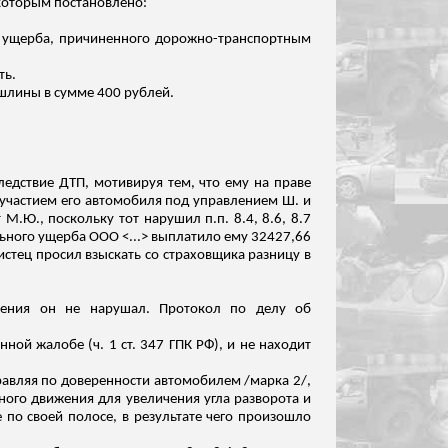
 которым постановлено:
го ущерба, причиненного дорожно-транспортным
ть.
ошлины в сумме 400 рублей.
ледствие ДТП, мотивируя тем, что ему на праве
с участием его автомобиля под управлением Ш. и
т М.Ю., поскольку тот нарушил
п.п
. 8.4, 8.6, 8.7
льного ущерб
а ООО
<...> выплатило ему 32427,66
истец просил взыскать со страховщика разницу в
жения он не нарушал. Протокол по делу об
ой жалобе (ч. 1 ст. 347 ГПК РФ), и не находит
управляя по доверенности автомобилем /марка 2/,
чного движения для увеличения угла разворота и
 по своей
полосе, в результате чего произошло