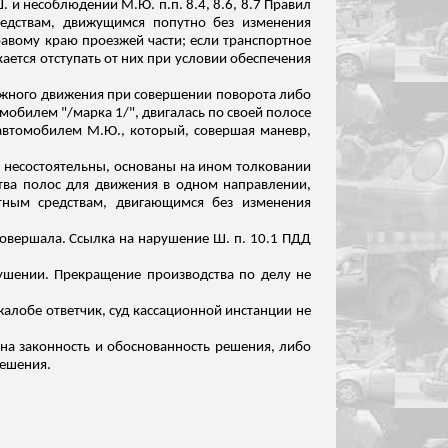
 Ш. и несоблюдении М.Ю.
п.п
. 8.4, 8.6, 8.7 Правил
редствам, движущимся попутно без изменения
равому краю проезжей части;
если транспортное
ается отступать от них при условии обеспечения
рожного движения при совершении поворота либо
мобилем "/марка 1/", двигалась по своей полосе
автомобилем М.Ю., который, совершая маневр,
несостоятельны, основаны на ином толковании
ства полос для движения в одном направлении,
тным средствам, двигающимся без изменения
овершала. Ссылка на нарушение Ш. п. 10.1 ПДД
ушении. Прекращение производства по делу не
жалобе ответчик, суд кассационной инстанции не
на законность и обоснованность решения, либо
решения.