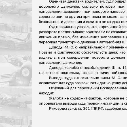
Оценивая действия водителей, суд прише
дорожного движения, согласно которых при 
направления движения; при повороте направо 
средство или по другим причинам не может выпо
безопасности движения и если это не создаст п
Суд правильно указал, что в причинной с
разворота предписывают водителям не создавать
движения прямо, без изменения направления 
пересекал траекторию движения автомобиля Ш.
Доводы М.Ю. о неправильном применении
Правил и фактических обстоятельств дела, чт
водитель при совершении поворота должен 
направления движения.
Доводы жалобы о несоблюдении Ш. п. 11.
также неосновательна, так как в причинной связ
Выводы суда относительно вины М.Ю. не
исключает для суда возможности дать оценку д
Оснований для переоценки исследованных 
находит.
Жалоба не содержит фактов, которые не 
опровергали выводы суда первой инстанции, в
с
Руководствуясь ст. 361 ГПК РФ, судебная к