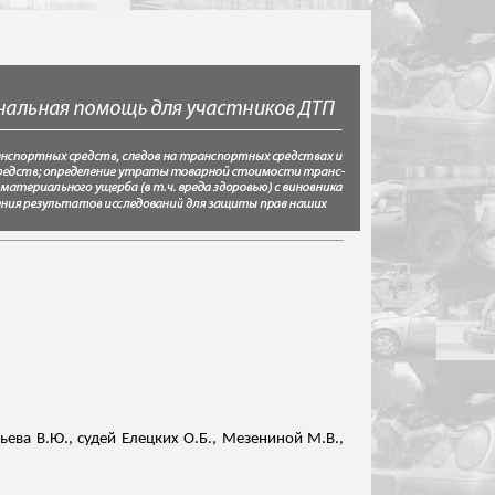
ева В.Ю., судей Елецких О.Б., Мезениной М.В.,