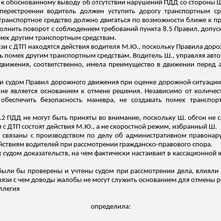
л к обоснованному выводу об отсутствии нарушений ПДД со стороны
перестроении водитель должен уступить дорогу транспортным с
транспортное средство должно двигаться по возможности ближе к п
лнить поворот с соблюдением требований пункта 8.5 Правил, допуск
омех другим транспортным средствам.
вязи с ДТП находятся действия водителя М.Ю., поскольку Правила до
 помех другим транспортным средствам. Водитель Ш., управляя авто
движения, соответственно, имела преимущество в движении перед 
 судом Правил дорожного движения при оценке дорожной ситуации 
о не является основанием к отмене решения. Независимо от количе
обеспечить безопасность маневра, не создавать помех транспор
2 ПДД не могут быть приняты во внимание, поскольку Ш. обгон не с
и с ДТП состоят действия М.Ю., а не скоростной режим, избранный Ш.
 связаны с производством по делу об административном правонар
ействиям водителей при рассмотрении гражданско-правового спора.
судом доказательств, на чем фактически настаивает в кассационной 
были бы проверены и учтены судом при рассмотрении дела, влияли 
вязи
с чем доводы жалобы не могут служить основанием для отмены 
оллегия
определила: