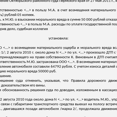
ние Октябрьского районного суда Пермского края от 27 мая 2011 г.,
етственностью <...> в пользу М.А. в счет возмещения материально
ь) рублей 05 копеек.
 к М.Ю. о взыскании морального вреда в сумме 50 000 рублей отказа
ственностью <...> в пользу М.А. расходы по уплате государственной п
ерив дело, судебная коллегия
установила:
О <...> о возмещении материального ущерба и морального вреда вс
/; 2 августа 2010 г. около дома N <...> по ул. <...> произошло ДТП 
принадлежащего на праве собственности К. Виновным в ДТП считае
тветственность М.Ю. застрахован
а ООО
<...>. В возмещение материа
вление автомобиля составили 64792 рубля. С учетом износа деталей 
ацию морального вреда 50000 руб.
ешение.
ешение суда отменить, указывая, что Правила дорожного дви
доказательством его вины.
и обоснованность решения суда по доводам, изложенным в кассационн
2 августа 2010 года около дома N <...> по ул. <...> водитель М.Ю., 
связи с габаритами транспортного средства выехал на полосу встре
Ш., двигавшаяся позади автомобиля /марка 2/, продолжала движение