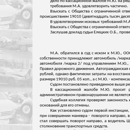
дело по кассационной жалобе М.Ю. на реше
требования М.А. удовлетворить частично.
Взыскать с Общества с ограниченной отв
происшествием 19010 (девятнадцать тысяч десят
В удовлетворении исковых требований М.А.
Взыскать с Общества с ограниченной ответ
Заслушав доклад судьи Елецких О.Б., пров
М.А. обратился в суд с иском к М.Ю., ОО
собственности принадлежит автомобиль /марка 1
автомобиля /марка 2/ под управлением М.Ю., 
Правил дорожного движения. Автогражданская о
рублей, однако фактически затраты на восстано
размере 19010 руб. 05 коп
.,
а с М.Ю. - компенс
Судом постановлено приведенное выше р
В кассационной жалобе М.Ю. просит р
административном правонарушении не является 
Судебная коллегия проверяет законность 
оснований для его отмены.
Как установлено судом первой инстанции, 
при совершении маневра - поворота направо, в 
стал совершать поворот направо, а водитель 
столкновение транспортных средств.