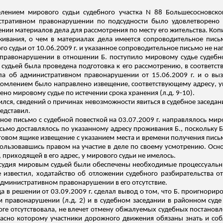
елением мирового судьи судебного участка N 88
Большесосновско
стративном правонарушении по подсудности было удовлетворено 
ии материалов дела для рассмотрения по месту его жительства. Коп
живания, о чем в материалах дела имеется сопроводительное письм
го судьи от 10.06.2009 г. и указанное сопроводительное письмо не на
 правонарушении в отношении Б. поступило мировому судье судебно
удьей была проведена подготовка к его рассмотрению, в соответств
а об административном правонарушении от 15.06.2009 г. и о вызо
ведомлением было направлено извещение, соответствующему адресу, 
щено мировому судье по истечении срока хранения (
л.д
. 9-10).
явился, сведений о причинах невозможности явиться в судебное заседан
редставил.
нное письмо с судебной повесткой на 03.07.2009 г. направлялось ми
сьмо доставлялось по указанному адресу проживания Б., поскольку 
чтовом ящике извещение с указанием места и времени получения письм
пользовавшись правом на участие в деле по своему усмотрению. Осн
приходящей в его адрес, у мирового судьи не имелось.
судия мировым судьей были обеспечены необходимые процессуальные 
е известил, ходатайство об отложении судебного разбирательства о
административном правонарушении в его отсутствие.
уда в решении от 03.09.2009 г. сделал вывод о том, что Б. проигнори
м правонарушении (
л.д
. 2) и в судебном заседании в районном суде 
оге
отсутствовала, не влечет отмену обжалуемых судебных постанов
гласно которому участники дорожного движения обязаны знать и со