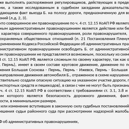
акже выполнять распоряжения регулировщиков, действующих в пре
ми, а также исследованным в судебном заседании
доказательств
ждающими
факт выезда Б. на полосу дороги, предназначенную для вс
ений (
л.д
. 2, 3).
 что совершенное им правонарушение по ч. 4 ст. 12.15 КоАП РФ являе
ьным административным правонарушением является действие или бе
м характера совершенного правонарушения, роли правонарушителя, 
охраняемых общественных отношений (п. 21 Постановления Пленум
рименении Кодекса Российской Федерации об административных пра
истративном правонарушении освободить Б. от административной 
 правонарушении не представляется возможным, поскольку из схемы
 ст. 12.15 КоАП РФ, является сложным по своему характеру, так как
 Пермь), имеет в своем составе круговое движение, движение по 
ижения Большая Соснова - Пермь, Пермь - Ижевск, Пермь - Больша
 направление движения автомобиля Б., отраженное в схеме нарушения, 
ействительно создали опасную ситуацию на указанном участке дороги,
нспортных средств и пешеходов), в
связи
с чем не могут быть признан
. 4 ст. 12.15 КоАП РФ в соответствии с требованиями ст. 3.1, 3.8 
ом которого является безопасность дорожного движения, факти
ости, в минимальном размере.
или изменение вступивших в законную силу судебных постановлений
решения судьи районного суда при рассмотрении надзорной жалоб
а РФ об административных правонарушениях,