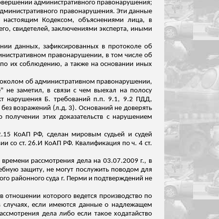
совершении административного правонарушения;
 административного правонарушения. Эти данные
 настоящим Кодексом, объяснениями лица, в
го, свидетелей, заключениями эксперта, иными
ании данных, зафиксированных в протоколе об
инистративном правонарушении, в том числе об
 по их соблюдению, а также на основании иных
ротоколом об административном правонарушении,
е" не заметил, в
связи
с чем выехал на полосу
кт нарушения Б. требований
п.п
. 9.1, 9.2 ПДД,
 без возражений (
л.д
. 3). Оснований не доверять
о получении этих доказательств с нарушением
12.15 КоАП РФ, сделан мировым судьей и судей
и со ст. 26.И КоАП РФ. Квалификация по ч. 4 ст.
ремени рассмотрения дела на 03.07.2009 г., в
дебную защиту, не могут послужить поводом для
ого районного
суда г. Перми и подтверждений не
 в отношении которого ведется производство по
в случаях, если имеются данные о надлежащем
ассмотрения дела либо если такое ходатайство