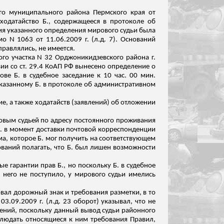
го
муниципального района Пермского края от
ходатайство Б., содержащееся в протоколе об
ия указанного определения мирового судьи была
о N 1063 от 11.06.2009 г. (
л.д
. 7). Оснований
правлялись, не имеется.
го участка N 32 Орджоникидзевского района г.
ии со ст. 29.4 КоАП РФ вынесено определение о
ве Б. в судебное заседание к 10 час. 00 мин.
указанному
Б. в протоколе об административном
ие, а также ходатайств (заявлений) об отложении
ровым судьей по адресу постоянного проживания
Б. в момент доставки почтовой корреспонденции
а, которое Б. мог получить на
соответствующем
ований полагать, что Б. был лишен возможности
гарантии прав Б., но поскольку Б. в судебное
т него не поступило, у мирового судьи имелись
ровал дорожный знак и требования разметки, в то
03.09.2009 г. (
л.д
. 23 оборот) указывал, что не
лений, поскольку данный вывод судьи районного
блюдать относящиеся к ним требования Правил,