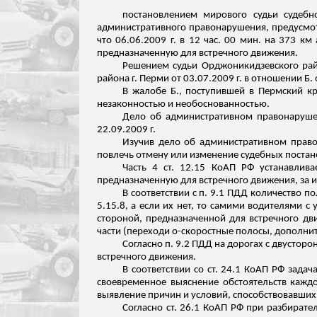
постановлением мирового судьи судебн
административного правонарушения, предусмотр
что 06.06.2009 г. в 12 час. 00 мин. на 373 к
предназначенную для встречного движения.
Решением судьи Орджоникидзевского райо
района г. Перми от 03.07.2009 г. в отношении Б.
В жалобе Б., поступившей в Пермский кр
незаконностью и необоснованностью.
Дело об административном правонарушени
22.09.2009 г.
Изучив дело об административном право
повлечь отмену или изменение судебных постан
Часть 4 ст. 12.15 КоАП РФ устанавлив
предназначенную для встречного движения, за 
В соответствии с п. 9.1 ПДД количество 
5.15.8, а если их нет, то самими водителями 
стороной, предназначенной для встречного дв
части (переходи
о-скоростные
полосы, дополнит
Согласно п. 9.2 ПДД на дорогах с двусто
встречного движения.
В соответствии со ст. 24.1 КоАП РФ зад
своевременное выяснение обстоятельств каждо
выявление причин и условий, способствовавши
Согласно ст. 26.1 КоАП РФ при разбират