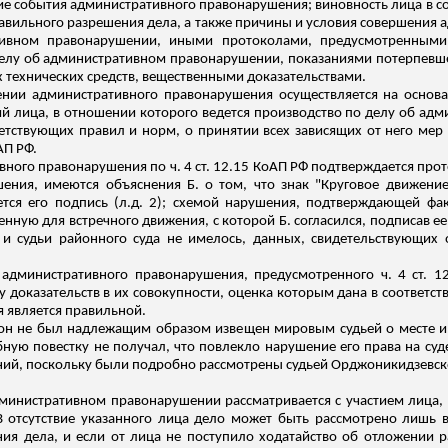
чие события административного правонарушения; виновность лица в 
авильного разрешения дела, а также причины и условия совершения
тивном правонарушении, иными протоколами, предусмотренными
делу об административном правонарушении, показаниями потерпевше
 технических средств, вещественными доказательствами.
ении административного правонарушения осуществляется на основ
 лица, в отношении которого ведется производство по делу об адм
етствующих правил и норм, о принятии всех зависящих от него мер
АП РФ.
вного правонарушения по ч. 4 ст. 12.15 КоАП РФ подтверждается п
шения, имеются объяснения Б. о том, что знак "Круговое движени
тся его подпись (
л.д
. 2); схемой нарушения, подтверждающей фа
нную для встречного движения, с которой Б. согласился, подписав ее
 и судьи районного суда не имелось, данных, свидетельствующих 
 административного правонарушения, предусмотренного ч. 4 ст. 
доказательств в их совокупности, оценка которым дана в соответстви
 является правильной.
он не был надлежащим образом извещен мировым судьей о месте и в
бную повестку не получал, что повлекло нарушение его права на су
ний, поскольку были подробно рассмотрены судьей Орджоникидзевск
административном правонарушении рассматривается с участием лица,
 отсутствие указанного лица дело может быть рассмотрено лишь 
ия дела, и если от лица не поступило ходатайство об отложении р