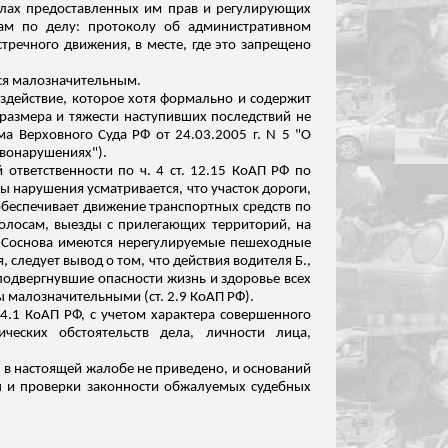
делах предоставленных им прав и регулирующих
ам по делу: протоколу об административном
тречного движения, в месте, где это запрещено
тся малозначительным.
здействие, которое хотя формально и содержит
размера и тяжести наступивших последствий не
а Верховного Суда РФ от 24.03.2005 г. N 5 "О
вонарушениях").
ответственности по ч. 4 ст. 12.15 КоАП РФ по
 нарушения усматривается, что участок дороги,
 обеспечивает движение транспортных средств
по
полосам, выезды с прилегающих территорий, на
я Соснова имеются нерегулируемые пешеходные
следует вывод о том, что действия водителя Б.,
 подвергнувшие опасности жизнь и здоровье всех
ы малозначительными (ст. 2.9
КоАП РФ).
и 4.1 КоАП РФ, с учетом характера совершенного
ческих обстоятельств дела, личности лица,
 в настоящей жалобе не приведено, и оснований
ы и проверки законности обжалуемых судебных