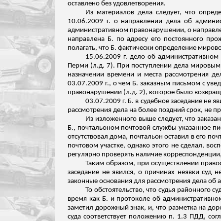
оставлено без удовлетворения.
Из материалов дела следует, что опред
10.06.2009 г. о направлении дела об админи
административном правонарушении, о направлен
направлена Б. по адресу его постоянного про
полагать, что Б. фактически определение мирово
15.06.2009 г. дело об административном
Перми (
л.д
. 7).
При поступлении дела мировым с
назначении времени и места рассмотрения дел
03.07.2009 г., о чем Б. заказным письмом с у
правонарушении (
л.д
. 2), которое было возвра
03.07.2009 г. Б. в судебное заседание не 
рассмотрения дела на более поздний срок, не п
Из изложенного выше следует, что заказа
Б., почтальоном почтовой службы указанное пи
отсутствовал дома, почтальон оставил в его по
почтовом участке,
однако
этого не сделал, вос
регулярно проверять наличие корреспонденции, 
Таким образом, при осуществлении право
заседание не явился, о причинах неявки суд н
законные основания для рассмотрения дела об 
То обстоятельство, что судья районного с
время как Б. и протоколе об административно
заметил дорожный знак, и, что разметка на дор
суда соответствует положению п. 1.3 ПДД, со