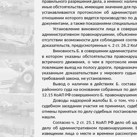
правильного разрешения дела, а именно: нали
иные обстоятельства, имеющие значение для пр
устанавливаются протоколом об администра
отношении которого ведется производство по 
документами, а также показаниями специальных
Установление виновности лица в соверш
административном правонарушении, объяснений
отсутствии возможности для соблюдения соотв
доказательств, предусмотренных ч. 2
ст. 26.2 Ко
Виновность Б. в совершении администрати
в котором указаны обстоятельства правонару
встречного движения, о чем в протоколе имее
повлекшее
выезд на полосу дороги, предназначе
указанным доказательствам у мирового судьи
требований закона, не установлено.
Вывод о наличии в действиях Б. состава
районного суда на основании собранных по делу 
12.15 КоАП РФ совершенного Б. правонарушения
Доводы надзорной жалобы Б. о том, что 
судебном заседании участия не принимал, суде
отмены принятых по делу судебных постановле
нашли.
Согласно ч. 2 ст. 25.1 КоАП РФ дело об 
делу об административном правонарушении. В
извещении лица о месте и времени рассмотрен