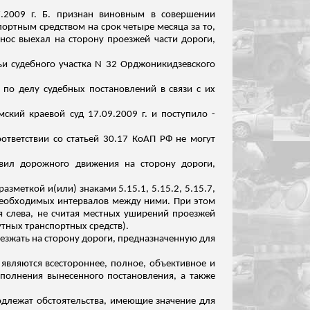
7.2009 г. Б. признан виновным в совершении
ортным средством на срок четыре месяца за то,
нос
выехал
на сторону проезжей части дороги,
ьи судебного участка N 32 Орджоникидзевского
 по делу судебных постановлений в связи с их
ский краевой суд 17.09.2009 г. и поступило -
тветствии со статьей 30.17 КоАП РФ не могут
авил дорожного движения на сторону дороги,
 разметкой
и(
или) знаками 5.15.1, 5.15.2, 5.15.7,
и необходимых интервалов между ними. При этом
 слева, не считая местных
уширений
проезжей
тных транспортных средств).
езжать на сторону дороги, предназначенную для
являются всестороннее, полное, объективное и
сполнения вынесенного постановления, а также
одлежат обстоятельства, имеющие значение для