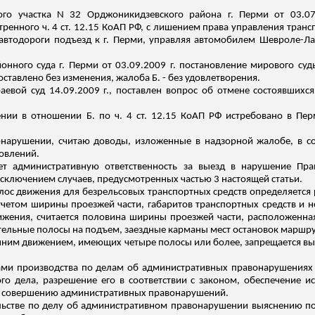
ого участка N 32 Орджоникидзевского района г. Перми от 03.0
енного ч. 4 ст. 12.15 КоАП РФ, с лишением права управления трансп
м автодороги подъезд к г. Перми, управляя автомобилем Шевроле-
Ла
нного суда г. Перми от 03.09.2009 г. постановление мирового суд
 оставлено без изменения, жалоба Б. - без удовлетворения.
аевой суд 14.09.2009 г., поставлен вопрос об отмене состоявшихся
и в отношении Б. по ч. 4 ст. 12.15 КоАП РФ истребовано в Перм
нарушении, считаю доводы, изложенные в надзорной жалобе, в соо
овлений.
ает административную ответственность за выезд в нарушение Пр
исключением случаев, предусмотренных частью 3 настоящей статьи.
полос движения для безрельсовых транспортных средств определяется
с учетом ширины проезжей части, габаритов транспортных средств 
ижения, считается половина ширины проезжей части, расположенная
ельные полосы на подъем, заездные карманы мест остановок маршру
ронним движением, имеющих четыре полосы или более, запрещается вы
ачами производства по делам об административных правонарушениях 
го дела, разрешение его в соответствии с законом, обеспечение и
х совершению административных правонарушений.
ельстве по делу об административном правонарушении выяснению п