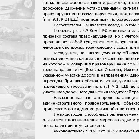
сигналов светофоров, знаков и разметки, а т
дорожное движение установленными сигнала
правонарушении и схеме нарушения,
подтвер
(
п.п
. 9.1, 9.2 ПДД), подписанными Б. без возраж
Несостоятельным является довод Б. о том,
По смыслу ст. 2.9 КоАП РФ малозначител
признаки состава правонарушения, но с учето
представляет собой существенного нарушения 
некоторых вопросах, возникающих у судов
при п
Между тем, по настоящему делу об админ
основанию малозначительности совершенного им
на котором Б. совершил правонарушение по ч. 4
трем направлениям (Большая Соснова, Ижевск,
указанном участке дороги в направлениях дв
переходы. При таких обстоятельствах, учитывая
нарушившего требования
п.п
. 9.1, 9.2 ПДД, д
участников дорожного движения (водителей тра
Наказание назначено в пределах санкции ч
административного правонарушения, объект
привлекаемого к административной ответственн
Иных доводов, способных повлечь отмену 
для отмены постановления мирового судьи и 
постановлений не установлено.
Руководствуясь п. 1 ч. 2 ст. 30.17 Кодекс