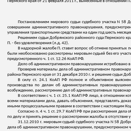
Пермского края от 21 февраля 2011 г., вынесенные в отношении П
Постановлением мирового судьи судебного участка N 58
Д
совершении административного правонарушения, предусмотренн
управления транспортными средствами на один год шесть месяцев
Решением судьи
Добрянского
районного суда Пермского кра
П. - без удовлетворения (
л.д
. 42).
В надзорной жалобе П. ставит вопрос об отмене принятых 
были необоснованно рассмотрены мировым судьей без его участ
предусмотренного ч. 1 ст. 12.26 КоАП РФ.
Дело об административном правонарушении истребовано в П
Проверив материалы дела об административном правонаруш
района Пермского края от 31 декабря 2010 г. и решение судьи
Доб
В силу ст. 24.1 КоАП РФ полное и объективное выяснен
производства по делам об административных правонарушения
возбуждению, рассмотрению дел об административных правонар
В соответствии с ч. 1 ст. 25.1 КоАП РФ лицо, в отношении
всеми материалами дела, давать объяснения, представлять дока
иными процессуальными правами в соответствии с настоящим Ко
Согласно п. 4 ч. 1 ст. 29.7 КоАП РФ
при
рассмотрения дела о
по делу и принять решение о рассмотрении жалобы в отсутствие 
31.12.2010 г. мировым судьей судебного участка N 58
Добр
дела об административном правонарушении, предусмотренном ч. 1 с