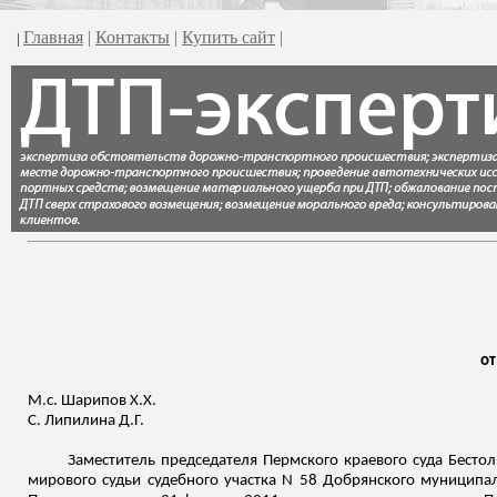
Главная
|
Контакты
|
Купить сайт
|
|
от
М.
с
.
Шарипов
Х.Х.
С. Липилина Д.Г.
Заместитель председателя Пермского краевого суда Бесто
мирового судьи судебного участка N 58
Добрянского
муниципаль