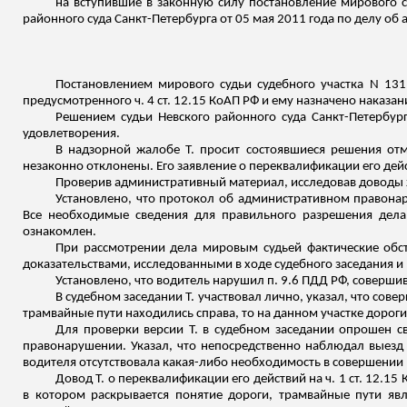
на вступившие в законную силу постановление мирового су
районного суда Санкт-Петербурга от 05 мая 2011 года по делу об
Постановлением мирового судьи судебного участка N 131
предусмотренного ч. 4 ст. 12.15 КоАП РФ и ему назначено наказа
Решением судьи Невского районного суда Санкт-Петербург
удовлетворения.
В надзорной жалобе Т. просит состоявшиеся решения отм
незаконно отклонены. Его заявление о переквалификации его действ
Проверив административный материал, исследовав доводы
Установлено, что протокол об административном правон
Все необходимые сведения для правильного разрешения дела
ознакомлен.
При рассмотрении дела мировым судьей фактические обс
доказательствами, исследованными в ходе судебного заседания 
Установлено, что водитель нарушил п. 9.6 ПДД РФ, соверши
В судебном заседании Т. участвовал лично, указал, что сове
трамвайные пути находились справа, то на данном участке дорог
Для проверки версии Т. в судебном заседании опрошен 
правонарушении. Указал, что непосредственно наблюдал выезд 
водителя отсутствовала какая-либо необходимость в совершении
Довод Т. о переквалификации его действий на ч. 1 ст. 12.1
в котором раскрывается понятие дороги, трамвайные пути яв