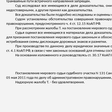
трамвайные пути встречного направления запрещен.
Суд исследовал все имеющиеся в деле доказательства, о
недостоверными, а другие принял как доказательства.
Все доказательства были подробно исследованы и оценены с
Судом установлены обстоятельства совершения правонаруш
правонарушения, предусмотренного ч. 4 ст. 12.15 КоАП РФ.
При рассмотрении жалобы Т. на постановление мирового су
Судья оценил все имеющиеся в материалах дела доказатель
для признания постановления мирового судьи законным и обосно
истребования схемы дислокации дорожных знаков и разметки.
При производстве по данному делу юридически значимые об
ст. 4.1 КоАП РФ, в
связи
с чем законных оснований для отмены сос
На основании
изложенного
и руководствуясь ст. 30.17 КоАП 
Постановление мирового судьи судебного участка N 131 Сан
05 мая 2011 года по делу об административном правонарушении, п
Надзорную жалобу Т. - без удовлетворения.