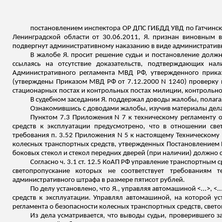
постановлением инспектора ОР ДПС ГИБДД УВД по Гатчинско
Ленинградской области от 30.06.2011, Я. признан виновным в
подвергнут административному наказанию в виде административн
В жалобе Я. просит решение судьи и постановление долж
ссылаясь на отсутствие доказательств, подтверждающих на
Административного регламента МВД РФ, утвержденного приказ
(утверждены Приказом МВД РФ от 7.12.2000 N 1240) проверку
стационарных постах и контрольных постах милиции, контрольно-
В судебном заседании Я. поддержал доводы жалобы, полага
Ознакомившись с доводами жалобы, изучив материалы дела
Пунктом 7.3 Приложения N 7
к техническому регламенту 
средств к эксплуатации
предусмотрено, что в отношении све
требования п. 3.52 Приложения N 5 к настоящему Техническому 
колесных транспортных средств, утвержденных Постановлением П
боковых стекол и стекол передних дверей (при наличии) должно с
Согласно ч. 3.1 ст. 12.5 КоАП РФ управление транспортным
светопропускание которых не соответствует требованиям т
административного штрафа в размере пятисот рублей.
По делу установлено, что Я., управляя автомашиной <...>, <
средств к эксплуатации. Управлял автомашиной, на которой уст
регламента о безопасности колесных транспортных средств,
свет
Из дела усматривается, что выводы судьи, проверившего 