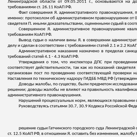
Ленинградской области от 09.05.2011 г., основываются на д
требованиями ст. 26.11 КоАП РФ.
Факт совершения Я. административного правонарушения, пр
именно: протоколом об административном правонарушении от 09
свидетеля П. иными доказательствами, оцененными судьей в соот
Совершенное Я. административное правонарушение квали
требованиям КоАП РФ.
Вывод судьи о наличии вины Я. в совершении администрати
делу и сделан в соответствии с требованиями статей 2.1 и 2.2 КоАП
Административное наказание назначено в пределах санкци
требований статей 4.1 - 4.3 КоАП РФ.
Утверждения о том, что инспектора ДПС при проведени
соответствует действительности, так как из показаний свидетеля П
организован пост по проведению соответствующей проверки
н
Наставления по техническому надзору ГИДББ МВД РФ (утверждено
Доводы жалобы, по существу, были предметом исследования
решении; доводы жалобы не влияют на правильность квалификаци
административного правонарушения.
Нарушений процессуальных норм, являющихся правовыми ос
Руководствуясь статьями 30.7, 30.9 Кодекса Российской Ф
решение судьи Гатчинского городского суда Ленинградской
ст. 12.5 КоАП РФ, в отношении Я. оставить без изменения, жалобу 