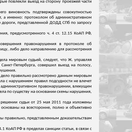
рые повлекли выезд на сторону проезжей части
 его виновность подтверждены совокупностью
ет, а именно: протоколом об административном
е дороги, представленной ДОДД СПб по запросу
ия, предусмотренного ч. 4 ст. 12.15 КоАП РФ,
совершения правонарушения в протоколе об
ицу, либо дело направлению для рассмотрения
ела мировым судьей, следует, что Ж. управляя
 Санкт-Петербурга, совершил выезд на полосу,
рушения.
но, дело правильно рассмотрено данным мировым
ла с нарушением правил подсудности не влечет
об административном правонарушении, влекущим
ела по существу на основании схемы нарушения,
 решении судьи от 25 мая 2011 года изложены
основаны на всесторонне, полно и объективно
ены правильно, представленным доказательствам
.1 КоАП РФ в пределах санкции статьи, в
связи
с