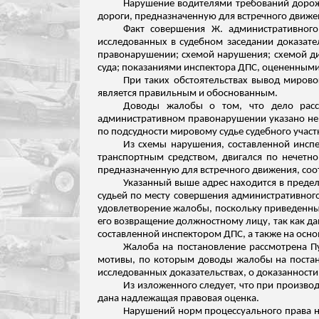
Нарушение водителями требований дорожн
дороги, предназначенную для встречного движени
Факт совершения Ж. административного
исследованных в судебном заседании доказате
правонарушении; схемой нарушения; схемой ди
суда;
показаниями инспектора ДПС, оцененными м
При таких обстоятельствах вывод мирово
является правильным и обоснованным.
Доводы жалобы о том, что дело расс
административном правонарушении указано не
по подсудности мировому судье судебного участ
Из схемы нарушения, составленной инспе
транспортным средством, двигался по нечетно
предназначенную для встречного движения, соо
Указанный выше адрес находится в предел
судьей по месту совершения административно
удовлетворение жалобы, поскольку приведенны
его возвращение должностному лицу, так как д
составленной инспектором ДПС, а также на осно
Жалоба на постановление рассмотрена П
мотивы, по которым доводы жалобы на постан
исследованных доказательствах, о доказанности 
Из изложенного следует, что при произво
дана надлежащая правовая оценка.
Нарушений норм процессуального права не