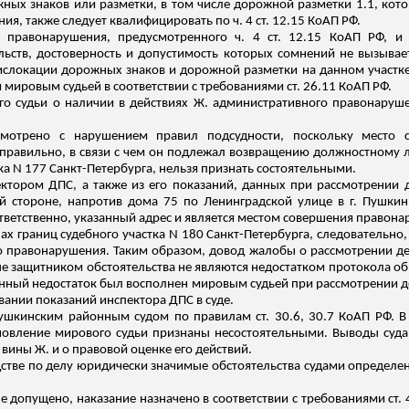
ых знаков или разметки, в том числе дорожной разметки 1.1, кото
я, также следует квалифицировать по ч. 4 ст. 12.15 КоАП РФ.
 правонарушения, предусмотренного ч. 4 ст. 12.15 КоАП РФ, и
льств, достоверность и допустимость которых сомнений не вызыва
слокации дорожных знаков и дорожной разметки на данном участк
ировым судьей в соответствии с требованиями ст. 26.11 КоАП РФ.
го судьи о наличии в действиях Ж. административного правонарушен
мотрено с нарушением правил подсудности, поскольку место 
правильно, в
связи
с чем он подлежал возвращению должностному л
ка N 177 Санкт-Петербурга, нельзя признать состоятельными.
ктором ДПС, а также из его показаний, данных при рассмотрении д
й стороне, напротив дома 75 по Ленинградской улице в г. Пушкин
тветственно, указанный адрес и является местом совершения правона
ах границ судебного участка N 180 Санкт-Петербурга, следователь
го правонарушения.
Таким образом, довод жалобы о рассмотрении де
е защитником обстоятельства не являются недостатком протокола 
анный недостаток был восполнен мировым судьей при рассмотрении д
вании показаний инспектора ДПС в суде
.
ушкинским районным судом по правилам ст. 30.6, 30.7 КоАП РФ. В
овление мирового судьи признаны несостоятельными. Выводы суда 
вины Ж. и о правовой оценке его действий.
дстве по делу юридически значимые обстоятельства судами определ
 допущено, наказание назначено в соответствии с требованиями ст. 4