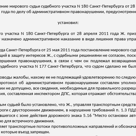
ение мирового судьи судебного участка N 180 Санкт-Петербурга от 2
1 года по делу об административном правонарушении, предусмотренном
установил:
о участка N 180 Санкт-Петербурга от 28 апреля 2011 года Ж.
при
му назначено административное наказание в виде лишения права уп
а Санкт-Петербурга от 25 мая 2011 года постановление мирового суд
щий в защиту интересов Ж., с судебными решениями не согласен, пос
вершения правонарушения, в
связи
с чем он подлежал возвращени
дебного участка N 177 Санкт-Петербурга, что судом сделано не было,
доводы жалобы, нахожу
ее
не подлежащей удовлетворению по следу
о протокол об административном правонарушении составлен упол
нии не допущено, все сведения, необходимые для правильного разреш
ия, составленная инспектором ДПС, которая отражает обстоятельств
ым судьей было установлено, что Ж., управляя транспортным средств
ороги с двусторонним движением, в нарушение требований п. 1.3 ПД
вшегося с зоне действия дорожного знака 5.16 "Место остановки авт
ую для встречного движения.
ляет транспортные потоки противоположных направлений и обознача
а которые въезд запрещен.