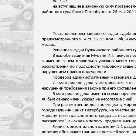
Ж., <...>;
на вступившие в законную силу постановл
районного суда Санкт-Петербурга от 25 мая 201
Постановлением мирового судьи судебног
предусмотренного ч. 4 ст. 12.15 КоАП РФ, и е
месяца.
Решением судьи Пушкинского районного суд
В жалобе защитник Мурзин И.Г., действую
а именно в нем правильно указано место со
рассмотрения по подсудности мировому судье су
нарушением правил подсудности.
Проверив административный материал и 
Из материалов дела усматривается, чт
нарушений требования закона при его составле
В материалах дела имеется схема нарушен
Ж. был ознакомлен, указал на несогласие с ней.
При рассмотрении дела по существу миров
городе Пушкин Санкт-Петербурга, на участке д
маршрутного транспортного средства, останови
пассажиров", выехал на полосу, предназначенн
Линия горизонтальной разметки 1.1 разде
дорогах; обозначает границы проезжей части, н