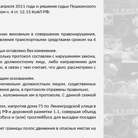
8 апреля 2011 года и решение судьи Пушкинского
 ч. 4 ст. 12.15 КоАП РФ;
знан
виновным в совершении правонарушения,
равления транспортными средствами сроком на 4
ьи оставлено без изменения.
кольку протокол составлен с нарушением закона,
ю должностному лицу, либо направлению для
 в связи с чем считает, что дело рассмотрено с
ющим основаниям.
номоченным должностным лицом, существенных
ения дела, в протоколе отражены правильно.
а, изложенные им в протоколе. С данной схемой
ом, напротив дома 75 по Ленинградской улице в
Д РФ и дорожной разметки 1.1, совершая объезд
обуса и (или) троллейбуса для
высадки-посадки
ет границы полос движения в опасных местах на