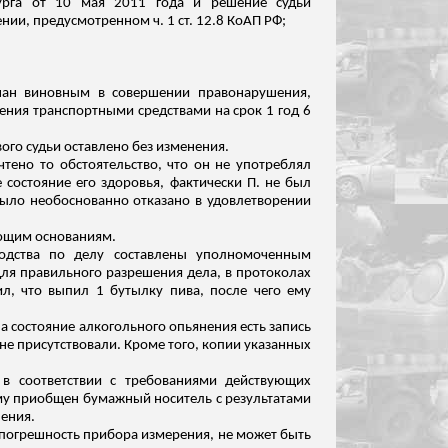
бурга от 10 мая 2011 года и решение судьи
ии, предусмотренном ч. 1 ст. 12.8 КоАП РФ;
знан виновным в совершении правонарушения,
ления транспортными средствами на срок 1 год 6
ого судьи оставлено без изменения.
тено то обстоятельство, что он не употреблял
 состояние его здоровья, фактически П. не был
было необоснованно отказано в удовлетворении
ующим основаниям.
водства по делу составлены уполномоченным
ля правильного разрешения дела, в протоколах
л, что выпил 1 бутылку пива, после чего ему
а состояние алкогольного опьянения есть запись
 не присутствовали. Кроме того, копии указанных
 в соответствии с требованиями действующих
ому приобщен бумажный носитель с результатами
нения.
а погрешность прибора измерения, не может быть