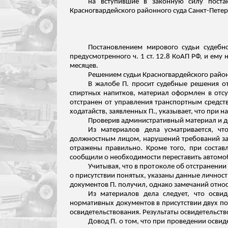
на вступившие в законную силу поста
Красногвардейского районного суда Санкт-Петер
Постановлением мирового судьи судебн
предусмотренного ч. 1 ст. 12.8 КоАП РФ, и ему
месяцев.
Решением судьи Красногвардейского районн
В жалобе П. просит судебные решения от
спиртных напитков, материал оформлен в отсут
отстранен от управления транспортным средст
ходатайств
,
заявленных
П., указывает, что при 
Проверив административный материал и д
Из материалов дела усматривается, ч
должностным лицом, нарушений требований зак
отражены правильно. Кроме того, при состав
сообщили о необходимости переставить автомоби
Учитывая, что в протоколе об отстранении
о присутствии понятых, указаны данные личности
документов П. получил, однако замечаний относ
Из материалов дела следует, что осви
нормативных документов в присутствии двух по
освидетельствования. Результаты освидетельств
Довод П. о том, что при проведении осви