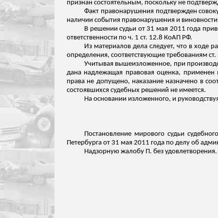
признан состоятельным, поскольку не подтверж
Факт правонарушения подтвержден совоку
наличии события правонарушения и виновности 
В решении судьи от 31 мая 2011 года при
ответственности по ч. 1 ст. 12.8 КоАП РФ.
Из материалов дела следует, что в ходе 
определения, соответствующие требованиям ст. 
Учитывая вышеизложенное, при производс
дана надлежащая правовая оценка, применен
права не допущено, наказание назначено в соот
состоявшихся судебных решений не имеется.
На основании
изложенного
, и руководству
Постановление мирового судьи судебного
Петербурга от 31 мая 2011 года по делу об адм
Надзорную жалобу П. без удовлетворения.