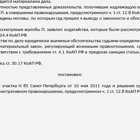
дается материалами дела.
пностью представленных доказательств, получивших надлежащую оц
П. в совершении правонарушения, предусмотренного ч. 1 ст. 12.8 Ко
ведены мотивы, по которым суд пришел к выводу о законности и обо
рассмотрения жалобы П. заявлял ходатайства, которые были рассмо
24.4 КоАП РФ.
тве по делу юридически значимые обстоятельства судьями определе
 материальный закон, регулирующий возникшие правоотношения, с
ветствии с требованиями ст. 4.1 КоАП РФ в пределах санкции статьи
ясь ст. 30.17 КоАП РФ,
постановил:
 участка N 85 Санкт-Петербурга от 10 мая 2011 года и решение су
инистративном правонарушении, предусмотренном ч. 1 ст. 12.8 КоАП РФ