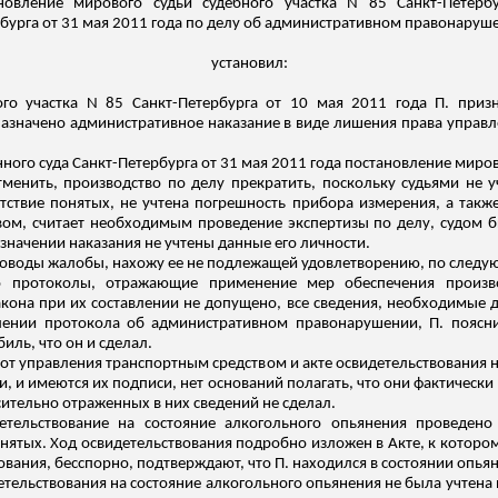
новление мирового судьи судебного участка N 85 Санкт-Петер
бурга от 31 мая 2011 года по делу об административном правонарушен
установил:
ого участка N 85 Санкт-Петербурга от 10 мая 2011 года П. при
 назначено административное наказание в виде лишения права управ
ого суда Санкт-Петербурга от 31 мая 2011 года постановление миров
менить, производство по делу прекратить, поскольку судьями не уч
ствие понятых, не учтена погрешность прибора измерения, а также
вом, считает необходимым проведение экспертизы по делу, судом 
назначении наказания не учтены данные его личности.
оводы жалобы, нахожу ее не подлежащей удовлетворению, по след
то протоколы, отражающие применение мер обеспечения произ
она при их составлении не допущено, все сведения, необходимые д
лении протокола об административном правонарушении, П. поясни
ль, что он и сделал.
 от управления транспортным средством и акте освидетельствования н
, и имеются их подписи, нет оснований полагать, что они фактически
ительно отраженных в них сведений не сделал.
детельствование на состояние алкогольного опьянения проведено
нятых. Ход освидетельствования подробно изложен в Акте, к котор
ования, бесспорно, подтверждают, что П. находился в состоянии опья
детельствования на состояние алкогольного опьянения не была учтен