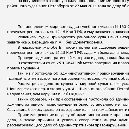
на вступившие в законную силу постановление мирового су
районного суда Санкт-Петербурга от 27 мая 2011 года по делу об
Постановлением мирового судьи судебного участка N 163 
предусмотренного ч. 4 ст. 12.15 КоАП РФ, и ему назначено наказ
Решением судьи Приморского районного суда Санкт-Пете
защитника Б. Верещагина И.А. - без удовлетворения.
В надзорной жалобе Б. просит принятые судебные решени
предусмотренного ч. 4 ст. 12.15 КоАП РФ, судьями была дана нен
Проверив административный материал и доводы жалобы, 
В соответствии со ст. 26.1 КоАП РФ место совершения пра
правонарушении.
Так, из протокола об административном правонарушении
трамвайные пути встречного направления, не сопряженный с объе
Рассматривая дело по существу, мировой судья также уст
Шишмаревского
пер. в сторону ул. Ак.
Шиманского
в Санкт-Петер
направления, чем нарушил п. 9.6 ПДД РФ.
Таким образом, как при составлении протокола об админ
административного правонарушения было установлено не полн
Савушкина был осуществлен выезд водителя на трамвайные пути в
Принимая решение по делу об административном правонар
дела, а также причины и условия совершения лицом админи
рассматривающего дело об административном правонарушении.