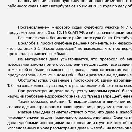
на вступившие в законную силу постановление мирового су
районного суда Санкт-Петербурга от 16 июня 2011 года по делу 
Постановлением мирового судьи судебного участка N 7 
предусмотренного ч. 3 ст. 12.16 КоАП РФ, и ей назначено админи
Решением судьи Ленинского районного суда Санкт-Петербург
В жалобе Т. просит судебные решения отменить, как незак
что под знак 3.1 "Въезд запрещен" не выезжала, что
подтвержд
протокола разъяснены не были.
Из материалов дела усматривается, что протокол об 
требования закона при его составлении не допущено, все сведе
том, что ей не были разъяснены ее права, являются несостоятель
предусмотренные ст. 25.1 КоАП РФ Т. были разъяснены,
однако
не
Обстоятельства, указанные в протоколе об административ
Т. была ознакомлена, указала, что расположение объектов на схем
При рассмотрении дела по существу мировым судьей было 
нарушив требование дорожного знака 3.1 "Въезд запрещен", чем 
Таким образом, действия Т., выразившиеся в движении в
состава административного правонарушения, предусмотренного ч. 
Материалы дела свидетельствуют о том, что дело и жалоб
имеющих значение для правильного разрешения дела.
Оценка п
дана судебными инстанциями на основании и с учетом всех обст
исследованных в ходе рассмотрения дела и жалобы на постановле