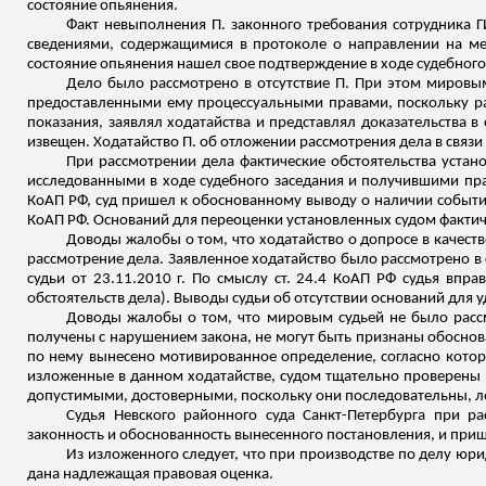
состояние опьянения.
Факт невыполнения П. законного требования сотрудника 
сведениями, содержащимися в протоколе о направлении на мед
состояние опьянения нашел свое подтверждение в ходе судебного
Дело было
рассмотрено в отсутствие П. При этом мировы
предоставленными ему процессуальными правами, поскольку рас
показания, заявлял ходатайства и представлял доказательства 
извещен. Ходатайство П. об отложении рассмотрения дела в связи
При рассмотрении дела фактические обстоятельства уста
исследованными в ходе судебного заседания и получившими прав
КоАП РФ, суд пришел к обоснованному выводу о наличии события
КоАП РФ. Оснований для переоценки установленных судом фактиче
Доводы жалобы о том, что ходатайство о допросе в качест
рассмотрение дела. Заявленное ходатайство было рассмотрено в
судьи от 23.11.2010 г. По смыслу ст. 24.4 КоАП РФ судья впра
обстоятельств дела). Выводы судьи об отсутствии оснований для
Доводы жалобы о том, что мировым судьей не было рассм
получены с нарушением закона, не могут быть признаны обоснов
по нему вынесено мотивированное определение, согласно котор
изложенные в данном ходатайстве, судом тщательно проверены
допустимыми, достоверными, поскольку они последовательны, ло
Судья Невского районного суда Санкт-Петербурга при 
законность и обоснованность вынесенного постановления, и при
Из изложенного следует, что при производстве по делу юр
дана надлежащая правовая оценка.