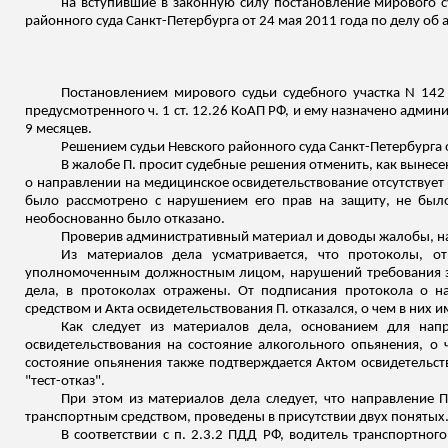
на вступившие в законную силу постановление мирового су
районного суда Санкт-Петербурга от 24 мая 2011 года по делу об
Постановлением мирового судьи судебного участка N 142
предусмотренного ч. 1 ст. 12.26 КоАП РФ, и ему назначено адми
9 месяцев.
Решением судьи Невского районного суда Санкт-Петербурга 
В жалобе П. просит судебные решения отменить, как вынес
о направлении на медицинское освидетельствование отсутствует з
было рассмотрено с нарушением его прав на защиту, не было
необоснованно было отказано.
Проверив административный материал и доводы жалобы, 
Из материалов дела усматривается, что протоколы, о
уполномоченным должностным лицом, нарушений требования за
дела, в протоколах отражены. От подписания протокола о н
средством и Акта освидетельствования П. отказался, о чем в них име
Как следует из материалов дела, основанием для нап
освидетельствования на состояние алкогольного опьянения, о 
состояние опьянения также подтверждается Актом освидетельст
"тест-отказ".
При этом из материалов дела следует, что направление 
транспортным средством, проведены в присутствии двух понятых
В соответствии с п. 2.3.2 ПДД РФ, водитель транспортног