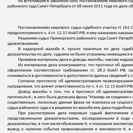
на вступившие в законную силу постановление мирового суд
районного суда Санкт-Петербурга от 08 июля 2011 года по делу 
Постановлением мирового судьи судебного участка N 164 
предусмотренного ч. 4 ст. 12.15 КоАП РФ, и ему назначено наказ
Решением судьи Приморского районного суда Санкт-Петербур
удовлетворения.
В надзорной жалобе К. просит принятые по делу суде
доказательства по делу, судьями не были устранены имеющиеся в
Проверив материалы дела и доводы жалобы, нахожу надзо
Из материалов дела усматривается, что протокол об адм
оформление соответствуют требованиям ст. 28.2 КоАП РФ, с
сомневаться в достоверности и допустимости данных сведений у с
Согласно протоколу об административном правонарушении
направления, что влечет ответственность по ч. 4 ст. 12.15 КоАП РФ
Довод жалобы о том, что в протокол об административ
протокола К., в него была дописана фраза "Маневр не соединен 
существенным, поскольку данная фраза не повлияла на сущност
судьи районного суда и в решении по жалобе ему дана подробная
При рассмотрении дела мировым судьей фактические о
представленными доказательствами, исследованными в ходе 
доказательства, в том числе объяснение К. и показания инспект
вывод о наличии события правонарушения и виновности К. в 