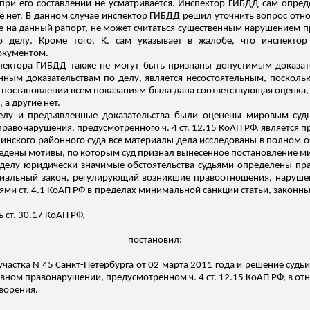
ри его составлении не усматривается. Инспектор ГИБДД сам опреде
е нет. В данном случае инспектор ГИБДД решил уточнить вопрос отно
ние на данный рапорт, не может считаться существенным нарушением
о делу. Кроме того, К. сам указывает в жалобе, что инспектор
окументом.
пектора ГИБДД также не могут быть признаны допустимым доказате
нным доказательствам по делу, является несостоятельным, посколь
в постановлении всем показаниям была дана соответствующая оценка
 а другие нет.
делу и предъявленные доказательства были оценены мировым суд
правонарушения, предусмотренного ч. 4 ст. 12.15 КоАП РФ, является
нинского районного суда все материалы дела исследованы в полном 
ведены мотивы, по которым суд признал вынесенное постановление м
делу юридически значимые обстоятельства судьями определены пр
иальный закон, регулирующий возникшие правоотношения, наруше
иями ст. 4.1 КоАП РФ в пределах минимальной санкции статьи, закон
ь ст. 30.17 КоАП РФ,
постановил:
частка N 45 Санкт-Петербурга от 02 марта 2011 года и решение судь
ивном правонарушении, предусмотренном ч. 4 ст. 12.15 КоАП РФ, в отн
ворения.