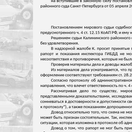
на вступившие в законную силу постановл
районного суда Санкт-Петербурга от 05 апреля 
Постановлением мирового судьи судебног
предусмотренного ч. 4 ст. 12.15 КоАП РФ, и ем
Решением судьи Калининского районного с
без удовлетворения.
В надзорной жалобе К. просит принятые 
рапорт и показания инспектора ГИБДД не мо
несоответствия и противоречия, которые не был
Проверив материалы дела и доводы жалоб
Из материалов дела усматривается, что
оформление соответствуют требованиям ст. 28.
Согласно протоколу об административном
направления, что влечет ответственность по ч. 4 
Рассматривая дело по существу, миро
представленными доказательствами, исследова
сомневаться в достоверности и допустимости с
к протоколу"), а также показаниям допрошенно
Довод относительно того, что схема не мо
может быть признан состоятельным. Так, инспек
ситуации, которая изложена в протоколе об ад
Довод о том, что рапорт не мог быть при