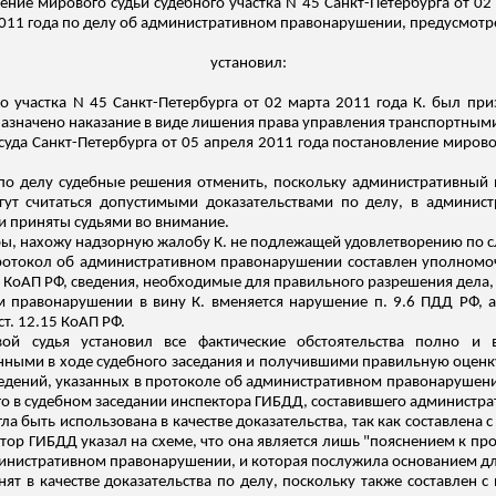
ение мирового судьи судебного участка N 45 Санкт-Петербурга от 02
2011 года по делу об административном правонарушении, предусмотрен
установил:
о участка N 45 Санкт-Петербурга от 02 марта 2011 года К. был п
у назначено наказание в виде лишения права управления транспортными
уда Санкт-Петербурга от 05 апреля 2011 года постановление мировог
по делу судебные решения отменить, поскольку административный 
гут считаться допустимыми доказательствами по делу, в админис
и приняты судьями во внимание.
ы, нахожу надзорную жалобу К. не подлежащей удовлетворению по
 протокол об административном правонарушении составлен уполном
2 КоАП РФ, сведения, необходимые для правильного разрешения дела,
 правонарушении в вину К. вменяется нарушение п. 9.6 ПДД РФ, 
ст. 12.15 КоАП РФ.
вой судья установил все фактические обстоятельства полно и 
нными в ходе судебного заседания и получившими правильную оценку
ведений, указанных в протоколе об административном правонарушен
го в судебном заседании инспектора ГИБДД, составившего администра
гла быть использована в качестве доказательства, так как составлен
тор ГИБДД указал на схеме, что она является лишь "пояснением к пр
министративном правонарушении, и которая послужила основанием дл
нят в качестве доказательства по делу, поскольку также составлен 