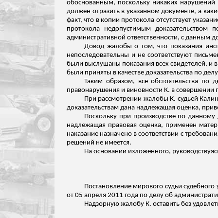
обоснованным, поскольку никаких нарушений п
должен отразить в указанном документе, а каки
факт, что в копии протокола отсутствует указа
протокола недопустимым доказательством п
административной ответственности, с данным д
Довод жалобы о том, что показания инс
непоследовательны и не соответствуют письме
были выслушаны показания всех свидетелей, и 
были приняты в качестве доказательства по делу,
Таким образом, все обстоятельства по 
правонарушения и виновности К. в совершении 
При рассмотрении жалобы К. судьей Кали
доказательствам дана надлежащая оценка, при
Поскольку при производстве по данному 
надлежащая правовая оценка, применен матер
наказание назначено в соответствии с требован
решений не имеется.
На основании
изложенного
, руководствуяс
Постановление мирового судьи судебного у
от 05 апреля 2011 года по делу об администрат
Надзорную жалобу К. оставить без удовлет