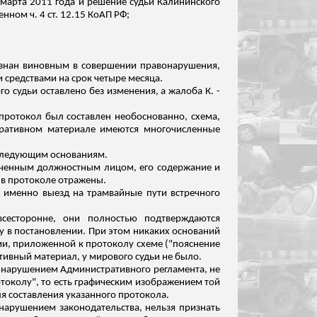
 марта 2011 года и решение судьи Калининского
ном ч. 4 ст. 12.15 КоАП РФ;
ризнан виновным в совершении правонарушения,
 средствами на срок четыре месяца.
о судьи оставлено без изменения, а жалоба К. -
протокол был составлен необоснованно, схема,
тративном материале имеются многочисленные
 следующим основаниям.
оченным должностным лицом, его содержание и
 в протоколе отражены.
а именно выезд на трамвайные пути встречного
всесторонне, они полностью подтверждаются
 в постановлении. При этом никаких оснований
ии, приложенной к протоколу схеме ("пояснение
тивный материал, у мирового судьи не было.
а с нарушением Административного регламента, не
отоколу", то есть графическим изображением той
я составления указанного протокола.
с нарушением законодательства, нельзя признать