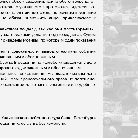
ляет объем сведений, какие обстоятельства он
сительно указанного в протоколе свидетеля. Тот
 при составлении протокола, влекущим признание
 не обязан знакомить лицо, привлекаемое к
льством по делу, так как они противоречивы,
ку материалами дела не подтверждается. Судом
, приведены мотивы, по которым одни показания
ьей в совокупности, вывод о наличии события
 правильным и обоснованным.
объеме. В решении по жалобе имеющимся в деле
ирового судьи законным и обоснованным.
авильно, представленным доказательствам дана
ний норм процессуального права не допущено,
ных оснований для отмены состоявшихся судебных
и Калининского районного суда Санкт-Петербурга
ошении К. оставить без изменения.