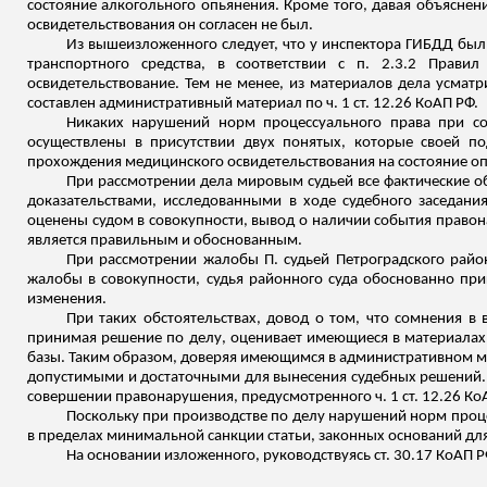
состояние алкогольного опьянения. Кроме того, давая объяснени
освидетельствования он согласен не был.
Из вышеизложенного следует, что у инспектора ГИБДД были
транспортного средства, в соответствии с п. 2.3.2 Прав
освидетельствование. Тем не менее, из материалов дела усматр
составлен административный материал по ч. 1 ст. 12.26 КоАП РФ.
Никаких нарушений норм процессуального права при сос
осуществлены в присутствии двух понятых, которые своей п
прохождения медицинского освидетельствования на состояние оп
При рассмотрении дела мировым судьей все фактические о
доказательствами, исследованными в ходе судебного заседан
оценены судом в совокупности, вывод о наличии события правон
является правильным и обоснованным.
При рассмотрении жалобы П. судьей Петроградского райо
жалобы в совокупности, судья районного суда обоснованно пр
изменения.
При таких обстоятельствах, довод о том, что сомнения в
принимая решение по делу, оценивает имеющиеся в материалах 
базы. Таким образом, доверяя имеющимся в административном мат
допустимыми и достаточными для вынесения судебных решений. 
совершении правонарушения, предусмотренного ч. 1 ст. 12.26 Ко
Поскольку при производстве по делу нарушений норм процес
в пределах минимальной санкции статьи, законных оснований дл
На основании
изложенного
, руководствуясь ст. 30.17 КоАП Р