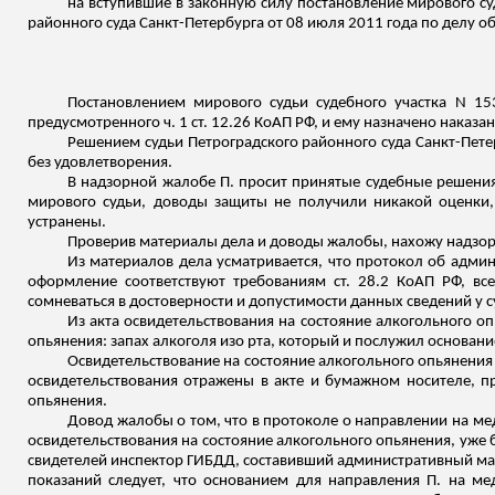
на вступившие в законную силу постановление мирового суд
районного суда Санкт-Петербурга от 08 июля 2011 года по делу 
Постановлением мирового судьи судебного участка N 15
предусмотренного ч. 1 ст. 12.26 КоАП РФ, и ему назначено наказ
Решением судьи Петроградского районного суда Санкт-Петер
без удовлетворения.
В надзорной жалобе П. просит принятые судебные решения
мирового судьи, доводы защиты не получили никакой оценки,
устранены.
Проверив материалы дела и доводы жалобы, нахожу надзо
Из материалов дела усматривается, что протокол об адм
оформление соответствуют требованиям ст. 28.2 КоАП РФ, вс
сомневаться в достоверности и допустимости данных сведений у с
Из акта освидетельствования на состояние алкогольного о
опьянения: запах алкоголя изо рта, который и послужил основан
Освидетельствование на состояние алкогольного опьянения
освидетельствования отражены в акте и бумажном носителе, п
опьянения.
Довод жалобы о том, что в протоколе о направлении на ме
освидетельствования на состояние алкогольного опьянения, уже
свидетелей инспектор ГИБДД, составивший административный мате
показаний следует, что основанием для направления П. на ме