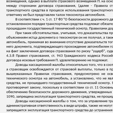
возмещения, однако в выплате страхового возмещения П. на осн
между сторонами договора страхования, (далее - Правила с
транспортного средства в процессе использования транспортног
ответчику не был представлен талон техосмотра автомобиля.
В соответствии с ч. 1 ст. 17 ФЗ "О безопасности дорожног
установленном порядке транспортные средства подлежат обязате
прошедшим государственный технический осмотр, Правилами до
При таких обстоятельствах, учитывая, что доказательства 
объяснениям истца документа о техосмотре он не получал, а так
автомобиль, принимая во внимание отсутствие доказательств того
него документа
,
подтверждающего прохождение автомобилем госу
на факт заключения договора страхования по риску "ущерб", суд
4.3.8 Правил страхования, ст. 943 Гражданского кодекса Росси
договора исковые требования П. удовлетворению не подлежат.
Доводы кассационной жалобы относительно того, что в соотв
а страховщик освобождается от страховой выплаты, только в п
вышеуказанных Правилах страхования, предусмотрено не осв
технического осмотра на автомобиль, а установлено, что не я
средства, не прошедшего государственный технический осмотр.
противоречит закону, поскольку в соответствии со ст. 11 Осно
обеспечению безопасности дорожного движения, утвержденных П
1090, запрещена эксплуатация транспортного средства, не проше
Доводы кассационной жалобы о том, что за управление т
административная ответственность в виде штрафа, также не могут
запрещается эксплуатация транспортного средства до устранения 