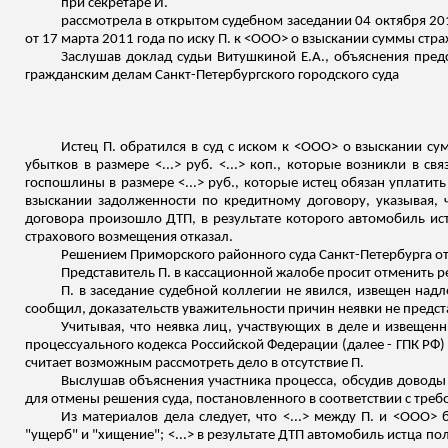
при секретаре И.
рассмотрела в открытом судебном заседании 04 октября 20
от 17 марта 2011 года по иску П. к <ООО> о взыскании суммы стр
Заслушав доклад судьи
Витушкиной
Е.А., объяснения пред
гражданским делам Санкт-Петербургского городского суда
Истец П. обратился в суд с иском к <ООО> о взыскании суммы
убытков в размере <...> руб. <...> коп., которые возникли в 
госпошлины в размере <...> руб., которые истец обязан уплатит
взыскании задолженности по кредитному договору, указывая, ч
договора произошло ДТП, в результате которого автомобиль ист
страхового возмещения отказал.
Решением Приморского районного суда Санкт-Петербурга от 
Представитель П. в кассационной жалобе просит отменить р
П. в заседание судебной коллегии не явился,
извещен
надле
сообщил, доказательств уважительности причин неявки не предст
Учитывая, что неявка лиц, участвующих в деле и извещенн
процессуального кодекса Российской Федерации (далее - ГПК РФ) 
считает возможным рассмотреть дело в отсутствие П.
Выслушав объяснения участника процесса, обсудив доводы
для отмены решения суда, постановленного в соответствии с тре
Из материалов дела следует, что <...> между П.
и <ООО
> 
"ущерб" и "хищение"; <...> в результате ДТП автомобиль истца п