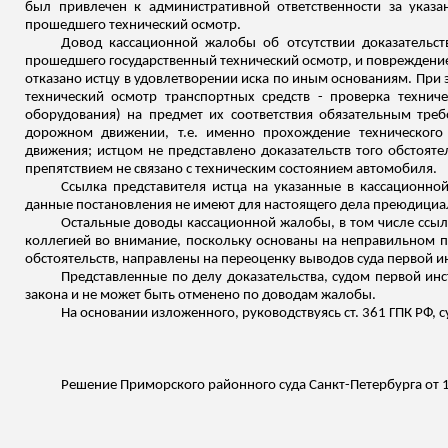
был привлечен
к административной ответственности за указан
прошедшего технический осмотр.
Довод кассационной жалобы об отсутствии доказатель
ст
прошедшего государственный технический осмотр, и повреждение
отказано истцу в удовлетворении иска по иным основаниям.
При 
технический осмотр транспортных средств - проверка техниче
оборудования) на предмет их соответствия обязательным треб
дорожном движении, т.е. именно прохождение технического
движения; истцом не представлено доказательств того обстояте
препятствием не связано с техническим состоянием автомобиля.
Ссылка представителя истца на указанные в кассационно
данные постановления не имеют для настоящего дела преюдициа
Остальные доводы кассационной жалобы, в том числе ссылк
коллегией во внимание, поскольку основаны на неправильном 
обстоятельств, направлены на переоценку выводов суда первой и
Представленные по делу доказательства, судом первой инс
закона и не может быть отменено по доводам жалобы.
На основании
изложенного
, руководствуясь ст. 361 ГПК РФ, 
Решение Приморского районного суда Санкт-Петербурга от 17