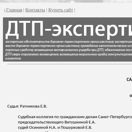
Главная
|
Контакты
|
Купить сайт
|
|
СА
о
Судья:
Ратникова
Е.В.
Судебная коллегия по гражданским делам Санкт-Петербургско
председательствующего
Витушкиной
Е.А.
судей Осининой Н.А. и
Пошурковой
Е.В.