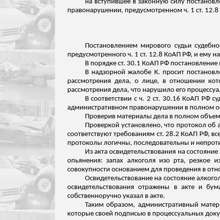
на вступившее в законную силу постановл
правонарушении, предусмотренном ч. 1 ст. 12.8
Постановлением мирового судьи судебно
предусмотренного ч. 1 ст. 12.8 КоАП РФ, и ему 
В порядке ст. 30.1 КоАП РФ постановление
В надзорной жалобе К. просит постановле
рассмотрения дела, о лице, в отношении ко
рассмотрения дела, что нарушило его процессуа
В соответствии с ч. 2 ст. 30.16 КоАП РФ
административном правонарушении в полном о
Проверив материалы дела в полном объем
Проверкой установлено, что протокол о
соответствуют требованиям ст. 28.2 КоАП РФ, в
протоколы логичны, последовательны и непрот
Из акта освидетельствования на состояние
опьянения: запах алкоголя изо рта, резкое 
совокупности основанием для проведения в отн
Освидетельствование на состояние алкого
освидетельствования отражены в акте и бум
собственноручно указал в акте.
Таким образом, административный матери
которые своей подписью в процессуальных доку