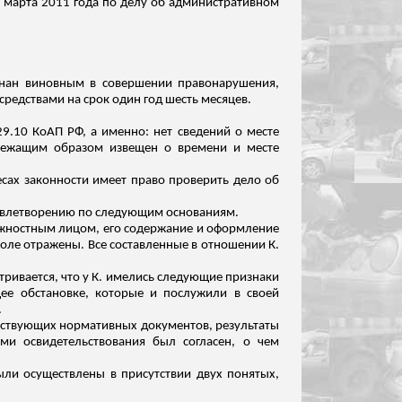
7 марта 2011 года по делу об административном
изнан виновным в совершении правонарушения,
средствами на срок один год шесть месяцев.
29.10 КоАП РФ, а именно: нет сведений о месте
длежащим образом извещен о времени и месте
ресах законности имеет право проверить дело об
овлетворению по следующим основаниям.
жностным лицом, его содержание и оформление
коле отражены. Все составленные в отношении К.
тривается, что у К. имелись следующие признаки
щее обстановке, которые и послужили в своей
.
ействующих нормативных документов, результаты
ми освидетельствования был согласен, о чем
ыли осуществлены в присутствии двух понятых,