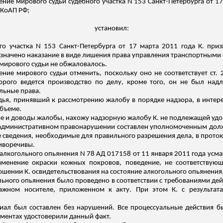
ение мирового судьи судебного участка N 153 Санкт-Петербурга от 1
 КоАП РФ;
установил:
го участка N 153 Санкт-Петербурга от 17 марта 2011 года К. пр
назначено наказание в виде лишения права управления транспортными 
 мирового судьи не обжаловалось.
ние мирового судьи отменить, поскольку оно не соответствует ст. 
торого ведется производство по делу, кроме того, он не был на
льные права.
 судья, принявший к рассмотрению жалобу в порядке надзора, в инте
бъеме.
е и доводы жалобы, нахожу надзорную жалобу К. не подлежащей уд
б административном правонарушении составлен уполномоченным дол
се сведения, необходимые для правильного разрешения дела, в прото
иворечивы.
 алкогольного опьянения N 78 АД 017158 от 11 января 2011 года усма
изменение окраски кожных покровов, поведение, не соответствую
ошении К. освидетельствования на состояние алкогольного опьянения
льного опьянения было проведено в соответствии с требованиями д
ажном носителе, приложенном к акту. При этом К. с результата
ал был составлен без нарушений. Все процессуальные действия б
ментах удостоверили данный факт.