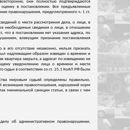
всесторонне, они полностью подтверждаются
 оценку в постановлении. Все предъявленные
нии правонарушения, предусмотренного ч. 1 ст.
сведений о месте рассмотрения дела, о лице, в
все необходимые сведения о лице, в отношении
т, что в постановлении
нет указания адреса, по
рушением, влекущим признание постановления
в его отсутствие незаконно, нельзя признать
. был надлежащим образом извещен о времени и
ак квартира закрыта, а адресат по извещению не
жащему уведомлению лица о времени и месте
 судьи в соответствии со ст. 25.1 КоАП РФ были
ства мировым судьей определены правильно,
ий возникшие правоотношения, нарушений норм
елах минимальной санкции статьи, в
связи
с чем
 делу об административном правонарушении,