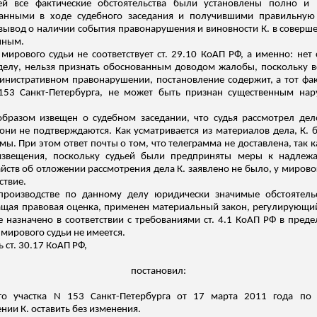
й все фактические обстоятельства были установлены полно и 
ванными в ходе судебного заседания и получившими правильную
 вывод о наличии события правонарушения и виновности К. в соверше
нным.
ирового судьи не соответствует ст. 29.10 КоАП РФ, а именно: нет 
делу, нельзя признать обоснованным доводом жалобы, поскольку 
инистративном правонарушении, постановление содержит, а тот фак
 153 Санкт-Петербурга, не может быть признан существенным на
разом извещен о судебном заседании, что судья рассмотрел дело 
они не подтверждаются. Как усматривается из материалов дела, К
ы. При этом ответ почты о том, что телеграмма не доставлена, так к
о извещения, поскольку судьей были предприняты меры к надле
йств об отложении рассмотрения дела К. заявлено не было, у мирового
ствие.
производстве по данному делу юридически значимые обстоятель
ащая правовая оценка, применен материальный закон, регулирующ
 назначено в соответствии с требованиями ст. 4.1 КоАП РФ в пред
мирового судьи не имеется.
ь ст. 30.17 КоАП РФ,
постановил:
ого участка N 153 Санкт-Петербурга от 17 марта 2011 года по
ении К. оставить без изменения.