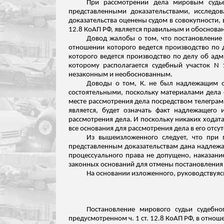
При рассмотрении дела мировым судье
представленными доказательствами, исследо
доказательства оценены судом в совокупности,
12.8 КоАП РФ, является правильным и обоснова
Довод жалобы о том, что постановление м
отношении которого ведется производство по 
которого ведется производство по делу об адм
которому располагается судебный участок N
незаконным и необоснованным.
Доводы о том, К. не был надлежащим об
состоятельными, поскольку материалами дела 
месте рассмотрения дела посредством телеграмм
является, будет означать факт надлежащег
рассмотрения дела. И поскольку никаких ходата
все основания для рассмотрения дела в его отсут
Из вышеизложенного следует, что при 
представленным доказательствам дана надлеж
процессуального права не допущено, наказание
законных оснований для отмены постановления 
На основании
изложенного
, руководствуяс
Постановление мирового судьи судебн
предусмотренном ч. 1 ст. 12.8 КоАП РФ, в отнош