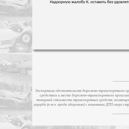
Надзорную жалобу К. оставить без удовлет
Экспертиза обстоятельств дорожно-транспортного про
средствах и месте дорожно-транспортного происше
товарной стоимости транспортных средств; возмещени
ущерба (в т.ч. вреда здоровью) с виновника ДТП сверх 