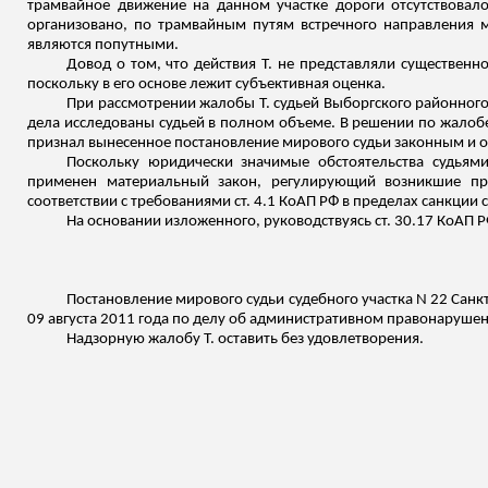
трамвайное движение на данном участке дороги отсутствовало
организовано, по трамвайным путям встречного направления м
являются попутными.
Довод о том, что действия Т. не представляли существе
поскольку в его основе лежит субъективная оценка.
При рассмотрении жалобы Т. судьей Выборгского районного
дела исследованы судьей в полном объеме. В решении по жалоб
признал вынесенное постановление мирового судьи законным и 
Поскольку юридически значимые обстоятельства судьям
применен материальный закон, регулирующий возникшие пр
соответствии с требованиями ст. 4.1 КоАП РФ в пределах санкции
На основании
изложенного
, руководствуясь ст. 30.17 КоАП Р
Постановление мирового судьи судебного участка N 22 Санк
09 августа 2011 года по делу об административном правонарушени
Надзорную жалобу Т. оставить без удовлетворения.