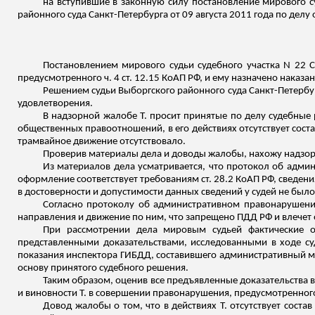
на вступившие в законную силу постановление мирового су
районного суда Санкт-Петербурга от 09 августа 2011 года по дел
Постановлением мирового судьи судебного участка N 22 
предусмотренного ч. 4 ст. 12.15 КоАП РФ, и ему назначено наказ
Решением судьи Выборгского районного суда Санкт-Петербург
удовлетворения.
В надзорной жалобе Т. просит принятые по делу судебные
общественных правоотношений, в его действиях отсутствует сост
трамвайное движение отсутствовало.
Проверив материалы дела и доводы жалобы, нахожу надзо
Из материалов дела усматривается, что протокол об адм
оформление соответствует требованиям ст. 28.2 КоАП РФ, сведен
в достоверности и допустимости данных сведений у судей не было
Согласно протоколу об административном правонарушении
направления и движение по ним, что запрещено ПДД РФ и влечет от
При рассмотрении дела мировым судьей фактические о
представленными доказательствами, исследованными в ходе с
показания инспектора ГИБДД, составившего административный мат
основу принятого судебного решения.
Таким образом, оценив все предъявленные доказательства 
и виновности Т. в совершении правонарушения, предусмотренного 
Довод жалобы о том, что в действиях Т. отсутствует соста