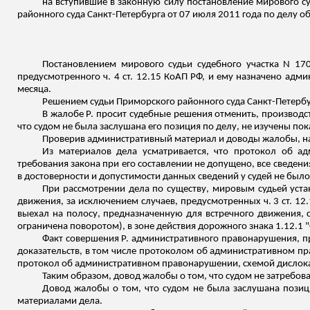
на вступившие в законную силу постановление мирового су
районного суда Санкт-Петербурга от 07 июля 2011 года по делу 
Постановлением мирового судьи судебного участка N 17
предусмотренного ч. 4 ст. 12.15 КоАП РФ, и ему назначено адм
месяца.
Решением судьи Приморского районного суда Санкт-Петербур
В жалобе Р. просит судебные решения отменить, производст
что судом не была заслушана его позиция по делу, не изучены пок
Проверив административный материал и доводы жалобы, 
Из материалов дела усматривается, что протокол об 
требования закона при его составлении не допущено, все сведен
в достоверности и допустимости данных сведений у судей не было
При рассмотрении дела по существу, мировым судьей уста
движения, за исключением случаев, предусмотренных ч. 3 ст. 12
выехал на полосу, предназначенную для встречного движения, с
ограничена поворотом), в зоне действия дорожного знака 1.12.1
Факт совершения Р. административного правонарушения, пр
доказательств, в том числе протоколом об административном п
протокол об административном правонарушении, схемой дислока
Таким образом, довод жалобы о том, что судом не затребов
Довод жалобы о том, что судом не была заслушана позици
материалами дела.