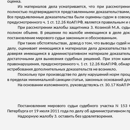
оценка.
Из материалов дела усматривается, что при рассмотрени
полностью подтверждаются представленными доказательствами,
Все предъявленные доказательства были оценены судом в совок
предусмотренного ч. 1 ст. 12.26 КоАП РФ, является правильным 
При рассмотрении жалобы защитника З. Козиной М.А. судь
полном объеме. В решении по жалобе имеющимся в деле дока
постановление мирового судьи законным и обоснованным.
При таких обстоятельствах, довод о том, что выводы судей
делу, оценивает имеющиеся в материалах дела доказательства п
доверяя имеющимся в административном материале доказательс
достаточными для вынесения судебных решений. При этом каки
правонарушения, предусмотренного ч. 1 ст. 12.26 КоАП РФ, обна
истребования дополнительных доказательств не возникло.
Поскольку при производстве по делу нарушений норм процес
в пределах минимальной санкции статьи, законных оснований дл
На основании
изложенного
, руководствуясь ст. 30.17 КоАП Р
Постановление мирового судьи судебного участка N 153 
Петербурга от 19 июля 2011 года по делу об административном пр
Надзорную жалобу З. оставить без удовлетворения.