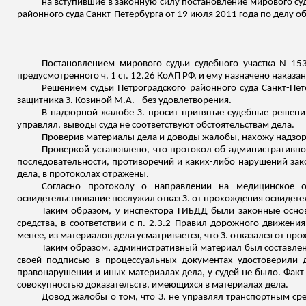
на вступившие в законную силу постановление мирового суд
районного суда Санкт-Петербурга от 19 июля 2011 года по делу 
Постановлением мирового судьи судебного участка N 15
предусмотренного ч. 1 ст. 12.26 КоАП РФ, и ему назначено наказ
Решением судьи Петроградского районного суда Санкт-Пет
защитника З. Козиной М.А. - без удовлетворения.
В надзорной жалобе З. просит принятые судебные решени
управлял, выводы суда не соответствуют обстоятельствам дела.
Проверив материалы дела и доводы жалобы, нахожу надзо
Проверкой установлено, что протокол об административ
последовательности, противоречий и каких-либо нарушений зако
дела, в протоколах отражены.
Согласно протоколу о направлении на медицинское о
освидетельствование послужил отказ З. от прохождения освидете
Таким образом, у инспектора ГИБДД были законные основа
средства, в соответствии с п. 2.3.2 Правил дорожного движен
менее, из материалов дела усматривается, что З. отказался от п
Таким образом, административный материал был составлен
своей подписью в процессуальных документах удостоверили 
правонарушении и иных материалах дела, у судей не было. Факт
совокупностью доказательств, имеющихся в материалах дела.
Довод жалобы о том, что З. не управлял транспортным ср