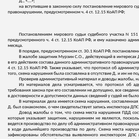
Д., <...>;
на вступившие в законную силу постановление мирового суд
правонарушении, предусмотренном ч. 4 ст. 12.15 КоАП РФ;
Постановлением мирового судьи судебного участка N 151 
предусмотренного ч. 4 ст. 12.15 КоАП РФ, и ему назначено адм
месяца.
В порядке, предусмотренном ст. 30.1 КоАП РФ, постановлен
В жалобе защитник Мурзин С.О., действующий в интересах Д
в его действиях состава данного административного правонарушен
4 ст. 12.15 КоАП РФ. Также указывает, что протокол об админис
того, схема нарушения была составлена в отсутствие Д. и им не п
Проверив административный материал и доводы жалобы, 
Из материалов дела усматривается, что протокол об 
требования закона при его составлении не допущено, все сведен
в достоверности и допустимости данных сведений у судей не было
В материалах дела имеется схема нарушения, составленная
Д. был ознакомлен, о чем свидетельствует запись инспектора ДПС
Довод жалобы о том, что схема места нарушения ПДД соста
которые указывает защитник, нарушением не являются, поскол
ведется производство по делу об административном правонаруше
в ходе дальнейшего производства по делу. Схема места нару
зафиксированы
обстоятельства
выявленного инспектором ДПС н