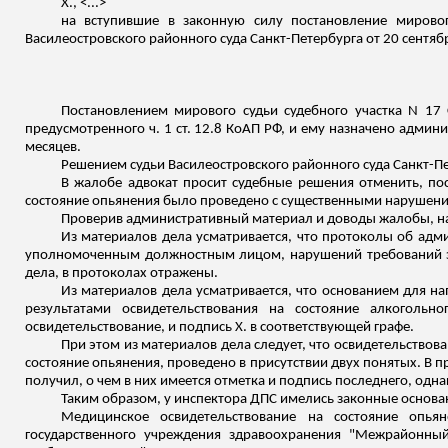
Х., <...>
на вступившие в законную силу постановление мировог
Василеостровского районного суда Санкт-Петербурга от 20 сентяб
Постановлением мирового судьи судебного участка N 17 
предусмотренного ч. 1 ст. 12.8 КоАП РФ, и ему назначено админ
месяцев.
Решением судьи Василеостровского районного суда Санкт-Пе
В жалобе адвокат просит судебные решения отменить, по
состояние опьянения было проведено с существенными нарушен
Проверив административный материал и доводы жалобы, н
Из материалов дела усматривается, что протоколы об ад
уполномоченным должностным лицом, нарушений требований за
дела, в протоколах отражены.
Из материалов дела усматривается, что основанием для на
результатами освидетельствования на состояние алкоголь
освидетельствование, и подпись Х. в соответствующей графе.
При этом из материалов дела следует, что освидетельствов
состояние опьянения, проведено в присутствии двух понятых. В п
получил, о чем в них имеется отметка и подпись последнего, одн
Таким образом, у инспектора ДПС имелись законные основа
Медицинское освидетельствование на состояние опьян
государственного учреждения здравоохранения "Межрайонный