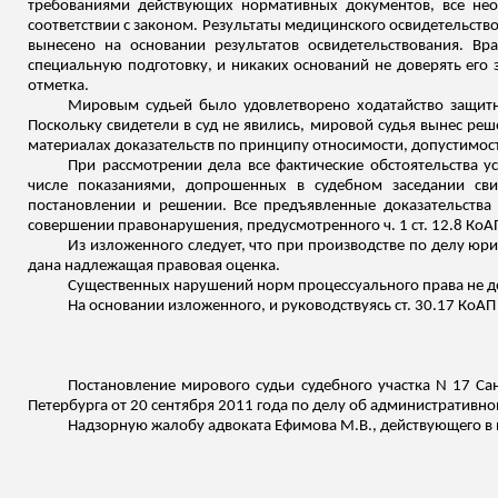
требованиями действующих нормативных документов, все нео
соответствии с законом. Результаты медицинского освидетельство
вынесено на основании результатов освидетельствования. В
специальную подготовку, и никаких оснований не доверять его 
отметка.
Мировым судьей было удовлетворено ходатайство защитни
Поскольку свидетели в суд не явились, мировой судья вынес реш
материалах доказательств по принципу относимости, допустимост
При рассмотрении дела все фактические обстоятельства 
числе показаниями, допрошенных в судебном заседании св
постановлении и решении. Все предъявленные доказательства
совершении правонарушения, предусмотренного ч. 1 ст. 12.8 Ко
Из изложенного следует, что при производстве по делу юр
дана надлежащая правовая оценка.
Существенных нарушений норм процессуального права не до
На основании
изложенного
, и руководствуясь ст. 30.17 КоАП
Постановление мирового судьи судебного участка N 17 Сан
Петербурга от 20 сентября 2011 года по делу об административно
Надзорную жалобу адвоката Ефимова М.В., действующего в и