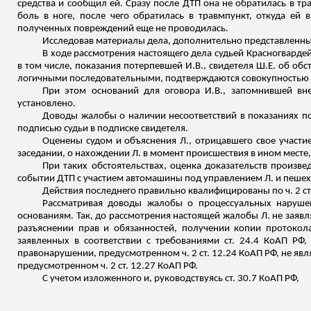
средства и сообщил ей. Сразу после ДТП она не обратилась в
тр
боль в ноге, после чего обратилась в
травмпункт
, откуда ей 
полученных повреждений еще не проводилась.
Исследовав материалы дела, дополнительно представленны
В ходе рассмотрения настоящего дела судьей Красногварде
в том числе, показания потерпевшей И.В., свидетеля Ш.Е. об об
логичными последовательными, подтверждаются совокупностью д
При этом оснований для оговора И.В.,
запомнившей
вне
установлено.
Доводы жалобы о наличии несоответствий в показаниях пот
подписью судьи в подписке свидетеля.
Оценены судом и объяснения Л., отрицавшего свое участ
заседании, о нахождении Л. в момент происшествия в ином мест
При таких обстоятельствах, оценка доказатель
ств пр
оизве
событии ДТП с участием автомашины под управлением Л. и пешеход
Действия последнего правильно квалифицированы по ч. 2 ст. 
Рассматривая доводы жалобы о процессуальных наруше
основаниям. Так, до рассмотрения настоящей жалобы Л. не заяв
разъяснении прав и обязанностей, получении копии протокола
заявленных в соответствии с требованиями ст. 24.4 КоАП РФ,
правонарушении, предусмотренном ч. 2 ст. 12.24 КоАП РФ, не я
предусмотренном ч. 2 ст. 12.27 КоАП РФ.
С учетом
изложенного
и, руководствуясь ст. 30.7 КоАП РФ,