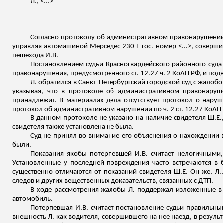
Л., <...>
Согласно протоколу об административном правонарушении 7
управляя автомашиной Мерседес 230 Е гос. номер <...>, соверши
пешехода И.В.
Постановлением судьи Красногвардейского районного суда
правонарушения, предусмотренного ст. 12.27 ч. 2 КоАП РФ, и под
Л. обратился в Санкт-Петербургский городской суд с жалобо
указывая, что в протоколе об административном правонару
принадлежит. В материалах дела отсутствует протокол о наруш
протокол об административном нарушении по ч. 2 ст. 12.27 КоАП
В данном протоколе не указано на наличие свидетеля Ш.Е.,
свидетеля также установлена не была.
Суд не принял во внимание его объяснения о нахождении
были.
Показания якобы потерпевшей И.В. считает нелогичными, 
Установленные у последней повреждения часто встречаются в 
существенно отличаются от показаний свидетеля Ш.Е. Он же, Л.
следов и других вещественных доказательств, связанных с ДТП.
В ходе рассмотрения жалобы Л. поддержал изложенные в 
автомобиль.
Потерпевшая И.В. считает постановление судьи правильны
внешность Л. как водителя, совершившего на нее наезд, в резуль