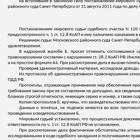
на вступившие в законную силу постановление мирового су
районного суда Санкт-Петербурга от 31 августа 2011 года по дел
Постановлением мирового судьи судебного участка N 120
предусмотренного ч. 1 ст. 12.8 КоАП и ему назначено наказание 
Решением судьи Московского районного суда Санкт-Петербур
удовлетворения.
В надзорной жалобе Б. просит отменить состоявшиеся с
правонарушении составлен с нарушением ст. 28.2 КоАП РФ. Инспек
а на простом формате А
4
. При рассмотрении дела в вызове поняты
Проверив административный материал, исследовав доводы
Из протокола об административном правонарушении усматри
ПДД РФ.
Протоколы, отражающие применение мер обеспечения про
требования закона при их составлении не допущено, все сведен
бланках строгой отчетности, имеющих серию и номер, а также с
Копии протоколов Б. вручены, что засвидетельствовано его
Данные о понятых, их подписи имеются во всех протокола
проведении освидетельствования Б.
Мировым судьей установлено, что процессуальные документ
ответственности по ч. 1 ст. 12.8 КоАП РФ не установлено.
При рассмотрении дела фактические обстоятельства уста
исследованными в ходе судебного заседания и получившими прав