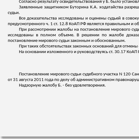
Согласно результату освидетельствования у Б. было установ
Заявленные защитником
Буторина
К.А. ходатайства разре
судьи.
Все доказательства исследованы и оценены судьей в сово
предусмотренного ч. 1 ст. 12.8 КоАП РФ является правильным и 
При рассмотрении жалобы на постановление мирового судь
исследованы в полном объеме. В решении по жалобе доказа
постановление мирового судьи законным и обоснованным.
При таких обстоятельствах законных оснований для отмены
На основании
изложенного
и руководствуясь ст. 30.17 КоАП 
Постановление мирового судьи судебного участка N 120 Сан
от 31 августа 2011 года по делу об административном правонаруш
Надзорную жалобу Б. - без удовлетворения.