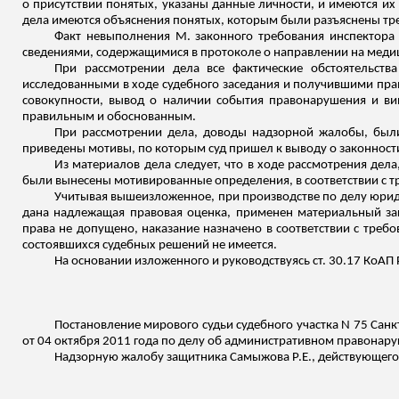
о присутствии понятых, указаны данные личности, и имеются их 
дела имеются объяснения понятых, которым были разъяснены треб
Факт невыполнения М. законного требования инспектора
сведениями, содержащимися в протоколе о направлении на меди
При рассмотрении дела все фактические обстоятельств
исследованными в ходе судебного заседания и получившими пра
совокупности, вывод о наличии события правонарушения и вин
правильным и обоснованным.
При рассмотрении дела, доводы надзорной жалобы, были
приведены мотивы, по которым суд пришел к выводу о законности 
Из материалов дела следует, что в ходе рассмотрения дела
были вынесены мотивированные определения, в соответствии с тр
Учитывая вышеизложенное, при производстве по делу юрид
дана надлежащая правовая оценка, применен материальный з
права не допущено, наказание назначено в соответствии с требо
состоявшихся судебных решений не имеется.
На основании
изложенного
и руководствуясь ст. 30.17 КоАП 
Постановление мирового судьи судебного участка N 75 Санк
от 04 октября 2011 года по делу об административном правонаруш
Надзорную жалобу защитника
Самыжова
Р.Е., действующего