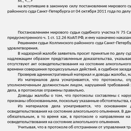
М., <...>
на вступившие в законную силу постановление мирового суд
районного суда Санкт-Петербурга от 04 октября 2011 года по дел
Постановлением мирового судьи судебного участка N 75 С
предусмотренного ч. 1 ст. 12.26 КоАП РФ, и ему назначено наказ
Решением судьи
Колпинского
районного суда Санкт-Петербу
удовлетворения.
В надзорной жалобе заявитель просит принятые по делу су
надлежащим
образом
представленные доказательства, указыва
отсутствуют акт освидетельствования на состояние алкогольног
времени совершения процессуальных действий, в судебное засед
Проверив административный материал и доводы жалобы, н
Из материалов дела усматривается, что протоколы, о
уполномоченным должностным лицом, нарушений требований за
дела, в протоколах отражены правильно.
Доводы жалобы о том, что протоколы составлены с нару
признаны обоснованными, поскольку указанные обстоятельства, 
Из материалов дела усматривается, что основанием 
освидетельствования на состояние алкогольного опьянения. В дан
обязательным, в то время как, в протоколе о направлении на
освидетельствования на состояние алкогольного опьянения.
Учитывая, что в протоколе об отстранении от управления т