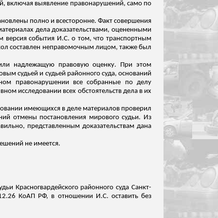
й, включая выявление правонарушений, само по
тановлены полно и всесторонне. Факт совершения
 материалах дела доказательствами, оцененными
м версия события И.С. о том, что транспортным
окол составлен неправомочным лицом, также был
чили надлежащую правовую оценку. При этом
вым судьей и судьей районного суда, оснований
вном правонарушении все собранные по делу
вном исследовании всех обстоятельств дела в их
сновании имеющихся в деле материалов проверил
аний отмены постановления мирового судьи.
Из
авильно, представленным доказательствам дана
ешений не имеется.
удьи Красногвардейского районного суда Санкт-
12.26 КоАП РФ, в отношении И.С. оставить без