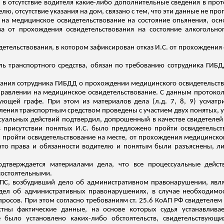
о в отсутствие водителя какие-либо дополнительные сведения в пр
лю, отсутствие указания на дом, связано с тем, что эти данные не про
 на медицинское освидетельствование на состояние опьянения, ос
за от прохождения освидетельствования на состояние алкогольног
детельствования, в котором зафиксирован отказ И.С. от прохождения
ель транспортного средства, обязан по требованию сотрудника ГИ
БД
вания сотрудника ГИБДД о прохождении медицинского освидетельств
равлении на медицинское освидетельствование. С данным протокол
вующей графе. При этом из материалов дела (
л.д
. 7, 8, 9) усмат
вления транспортным средством проведены с участием двух понятых, у
суальных действий подтвердил, допрошенный в качестве свидетеле
 в присутствии понятых И.С. было предложено пройти освидетельст
я пройти освидетельствование на месте, от прохождения медицинско
 что права и обязанности водителю и понятым были разъяснены, ли
дтверждается материалами дела, что все процессуальные дейст
есостоятельными.
ДПС, возбудивший дело об административном правонарушении, явля
дел об административных правонарушениях, в случае необходимос
росов. При этом согласно требованиям ст. 25.6 КоАП РФ свидетеле
тны фактические данные, на основе которых судья устанавливае
 было установлено каких-либо обстоятельств, свидетельствующи