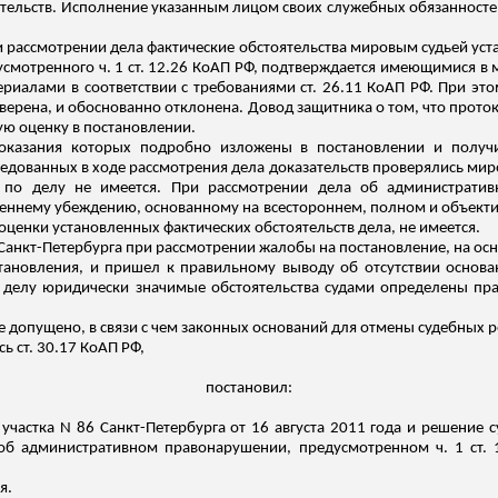
ательств.
Исполнение
указанным лицом своих служебных обязанносте
ри рассмотрении дела фактические обстоятельства мировым судьей ус
смотренного ч. 1 ст. 12.26 КоАП РФ, подтверждается имеющимися в
риалами в соответствии с требованиями ст. 26.11 КоАП РФ. При это
оверена, и обоснованно отклонена. Довод защитника о том, что прот
ю оценку в постановлении.
оказания которых подробно изложены в постановлении и полу
ледованных в ходе рассмотрения дела доказатель
ств пр
оверялись миро
а по делу не имеется. При рассмотрении дела об администрати
реннему убеждению, основанному на всестороннем, полном и объекти
еоценки установленных фактических обстоятельств дела, не имеется.
 Санкт-Петербурга при рассмотрении жалобы на постановление, на о
становления, и пришел к правильному выводу об отсутствии основ
о делу юридически значимые обстоятельства судами определены пр
е допущено, в
связи
с чем законных оснований для отмены судебных р
ь ст. 30.17 КоАП РФ,
постановил:
участка N 86 Санкт-Петербурга от 16 августа 2011 года и решение с
об административном правонарушении, предусмотренном ч. 1 ст. 
я.