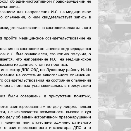
отокол об административном правонарушении не
печатались.
нованием для направления И.С. на медицинское
о опьянения, о чем свидетельствует запись в
 освидетельствования на состояние алкогольного
Д пр
ойти медицинское освидетельствование на
ования на состояние опьянения подтверждается
ом И.С. был ознакомлен, его копию получил, о
ривается, что направление И.С. на медицинское
казаны их данные, стоят их подписи.
й инспектор ДПС ОВД по
Лужскому
району И. Из
вование на состояние алкогольного опьянения.
го освидетельствования на состояние опьянения
чность понятых устанавливалась в присутствии
вия были совершены в присутствии понятых,
ется заинтересованным по делу лицом, нельзя
ти, не исключается возможность вызова в суд
м по делу об административном правонарушении
т наличие или отсутствие административного
х о заинтересованности инспектора ДПС и о