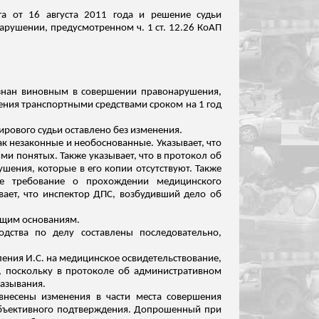
га от 16 августа 2011 года и решение судьи
арушении, предусмотренном ч. 1 ст. 12.26 КоАП
ризнан виновным в совершении правонарушения,
ления транспортными средствами сроком на 1 год
ирового судьи оставлено без изменения.
ак незаконные и необоснованные. Указывает, что
ми понятых. Также указывает, что в протокол об
шения, которые в его копии отсутствуют. Также
ое требование о прохождении медицинского
вает, что инспектор ДПС, возбудивший дело об
ющим основаниям.
дства по делу составлены последовательно,
ения И.С. на медицинское освидетельствование,
, поскольку в протоколе об административном
казывания.
внесены изменения в части места совершения
 объективного подтверждения. Допрошенный при