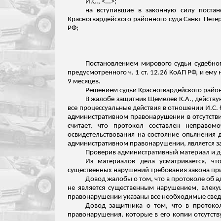
И.С., <...>;
на вступившие в законную силу постан
Красногвардейского районного суда Санкт-Пете
РФ;
Постановлением мирового судьи судебног
предусмотренного ч. 1 ст. 12.26 КоАП РФ, и ем
9 месяцев.
Решением судьи Красногвардейского районн
В жалобе защитник
Щемелев
К.А., действ
все процессуальные действия в отношении И.С. 
административном правонарушении в отсутствие
считает, что протокол составлен неправо
освидетельствования на состояние опьянения 
административном правонарушении, является з
Проверив административный материал и 
Из материалов дела усматривается, ч
существенных нарушений требования закона при
Довод жалобы о том, что в протоколе об 
не является существенным нарушением, влеку
правонарушении указаны все необходимые сведе
Довод защитника о том, что в протоко
правонарушения, которые в его копии отсутст