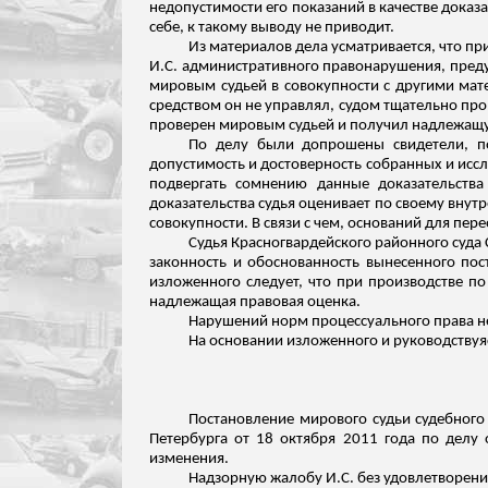
недопустимости его показаний в качестве доказ
себе, к такому выводу не приводит.
Из материалов дела усматривается, что п
И.С. административного правонарушения, преду
мировым судьей в совокупности с другими мате
средством он не управлял, судом тщательно пр
проверен мировым судьей и получил надлежащу
По делу были допрошены свидетели, п
допустимость и достоверность собранных и исс
подвергать сомнению данные доказательств
доказательства судья оценивает по своему внут
совокупности. В связи с чем, оснований для пер
Судья Красногвардейского районного суда
законность и обоснованность вынесенного по
изложенного следует, что при производстве п
надлежащая правовая оценка.
Нарушений норм процессуального права н
На основании
изложенного
и руководствуяс
Постановление мирового судьи судебного 
Петербурга от 18 октября 2011 года по делу 
изменения.
Надзорную жалобу И.С. без удовлетворени