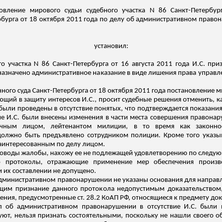
овление мирового судьи судебного участка N 86 Санкт-Петербур
рбурга от 18 октября 2011 года по делу об административном правон
установил:
о участка N 86 Санкт-Петербурга от 16 августа 2011 года И.С. п
у назначено административное наказание в виде лишения права управ
ого суда Санкт-Петербурга от 18 октября 2011 года постановление м
ующий в защиту интересов И.С., просит судебные решения отменить, к
были проведены в отсутствие понятых, что подтверждается показания
 И.С. были внесены изменения в части места совершения правонару
мочным лицом, лейтенантом милиции, в то время как законн
должно быть предъявлено сотрудником полиции. Кроме того указы
аинтересованным по делу лицом.
доводы жалобы, нахожу
ее
не подлежащей удовлетворению по следу
то протоколы, отражающие применение мер обеспечения произво
 их составлении не допущено.
административном правонарушении не указаны основания для направл
щим признание данного протокола недопустимым доказательством
ния, предусмотренные ст. 28.2 КоАП РФ, относящиеся к предмету до
л об административном правонарушении в отсутствие И.С. были 
вуют, нельзя признать состоятельными, поскольку не нашли своего