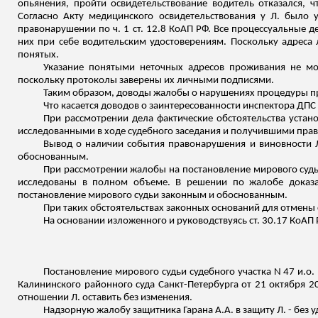
опьянения, пройти освидетельствование водитель отказался, 
Согласно Акту медицинского освидетельствования у Л. было 
правонарушении по ч. 1 ст. 12.8 КоАП РФ. Все процессуальные 
них при себе водительским удостоверениям. Поскольку адреса 
понятых.
Указание понятыми неточных адресов проживания не мож
поскольку протоколы заверены их личными подписями.
Таким образом, доводы жалобы о нарушениях процедуры при
Что касается доводов о заинтересованности инспектора ДПС в
При рассмотрении дела фактические обстоятельства уста
исследованными в ходе судебного заседания и получившими прав
Вывод о наличии события правонарушения и виновности Л
обоснованным.
При рассмотрении жалобы на постановление мирового судь
исследованы в полном объеме. В решении по жалобе доказа
постановление мирового судьи законным и обоснованным.
При таких обстоятельствах законных оснований для отмены
На основании
изложенного
и руководствуясь ст. 30.17 КоАП 
Постановление мирового судьи судебного участка N 47
и.о
.
Калининского районного суда Санкт-Петербурга от 21 октября 2
отношении Л. оставить без изменения.
Надзорную жалобу защитника
Гарана
А.А. в защиту Л. - без