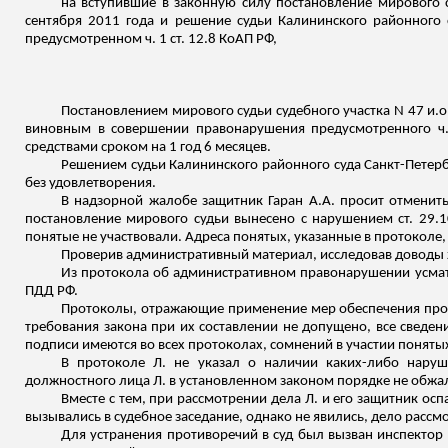
на вступившие в законную силу постановление мирового 
сентября 2011 года и решение судьи Калининского районного 
предусмотренном ч. 1 ст. 12.8 КоАП РФ,
Постановлением мирового судьи судебного участка N 47
и.о
виновным в совершении правонарушения предусмотренного ч.
средствами сроком на 1 год 6 месяцев.
Решением судьи Калининского районного суда Санкт-Петербу
без удовлетворения.
В надзорной жалобе защитник
Гаран
А.А. просит отменить
постановление мирового судьи вынесено с нарушением ст. 29.
понятые не участвовали. Адреса понятых, указанные в протоколе,
Проверив административный материал, исследовав доводы
Из протокола об административном правонарушении усматри
ПДД РФ.
Протоколы, отражающие применение мер обеспечения про
требования закона при их составлении не допущено, все сведе
подписи имеются во всех протоколах, сомнений в участии понятых
В протоколе Л. не
указал о наличии
каких-либо наруше
должностного лица Л. в установленном законом порядке не обжа
Вместе с тем, при рассмотрении дела Л. и его защитник о
вызывались в судебное заседание, однако не явились, дело расс
Для устранения противоречий в суд был вызван инспектор