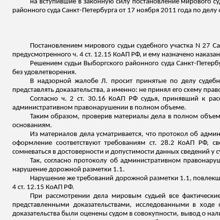
на вступившие в законную силу постановление мирового суд
районного суда Санкт-Петербурга от 17 ноября 2011 года по дел
Постановлением мирового судьи судебного участка N 27 С
предусмотренного ч. 4 ст. 12.15 КоАП РФ, и ему назначено наказ
Решением судьи Выборгского районного суда Санкт-Петербу
без удовлетворения.
В надзорной жалобе Л. просит принятые по делу судеб
представлять доказательства, а именно: не принял его схему пра
Согласно ч. 2 ст. 30.16 КоАП РФ судья, принявший к ра
административном правонарушении в полном объеме.
Таким образом, проверив материалы дела в полном объе
основаниям.
Из материалов дела усматривается, что протокол об адм
оформление соответствуют требованиям ст. 28.2 КоАП РФ, с
сомневаться в достоверности и допустимости данных сведений у с
Так, согласно протоколу об административном правонаруш
нарушение дорожной разметки 1.1.
Нарушение же требований дорожной разметки 1.1, повлекшее
4 ст. 12.15 КоАП РФ.
При рассмотрении дела мировым судьей все фактические
представленными доказательствами, исследованными в ходе 
доказательства были оценены судом в совокупности, вывод о на