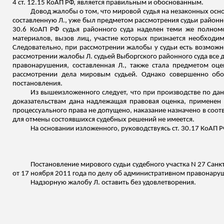
4 ст. 12.15 КоАП РФ, является правильным и обоснованным.
Довод жалобы о том, что мировой судья на незаконных осно
составленную Л., уже был предметом рассмотрения судьи районного
30.6 КоАП РФ судья районного суда наделен теми же полномо
материалов, вызов лиц, участие которых признается необход
Следовательно, при рассмотрении жалобы у судьи есть возможн
рассмотрении жалобы Л. судьей Выборгского районного суда все
правонарушения, составленная Л., также стала предметом оц
рассмотрении дела мировым судьей. Однако совершенно об
постановления.
Из вышеизложенного следует, что при производстве по д
доказательствам дана надлежащая правовая оценка, примене
процессуального права не допущено, наказание назначено в соотве
для отмены состоявшихся судебных решений не имеется.
На основании
изложенного
, руководствуясь ст. 30.17 КоАП Р
Постановление мирового судьи судебного участка N 27 Санк
от 17 ноября 2011 года по делу об административном правонаруше
Надзорную жалобу Л. оставить без удовлетворения.